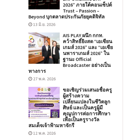
2026” ภายใต้คอนเซ็ปต์
Trust – Passion –
Beyond บุกตลาดประกันภัยยุคดิจิทัล
13 มิ.ย. 2026
AIS PLAY ผนึก กกท.
คว้าสิทธิ์ยิงสด “เอเชียน
เกมส์ 2026” และ “เอเชีย
นพาราเกมส์ 2026” ใน
ฐานะ Official
Broadcaster อย่างเป็น
ทางการ
27 พ.ค. 2026
ขอเชิญร่วมเสนอชื่อครู
ผู้สร้างความ
เปลี่ยนแปลงในชีวิตลูก
ศิษย์ และเป็นครูผู้มี
คุณูปการต่อการศึกษา
เพื่อเป็นครูรางวัล
สมเด็จเจ้าฟ้ามหาจักรี
12 พ.ค. 2026