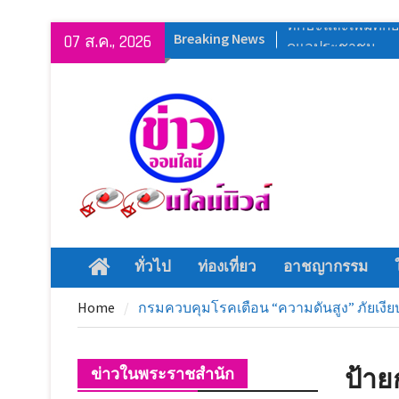
Skip
Breaking News
สโมสรโรตารีสุพร
07 ส.ค., 2026
to
โรตารีสากล เปิด
content
เหตุชีวิตปลอดภัย” 
: SRSL)
พิธีเปิดการแข่งขัน
โพธิ์ศรีสำราญ ปร
๒๕๖๙
เหล่ากาชาดจังหว
กาชาดรวมใจ ช่วย
ในพื้นที่อำเภอก
พิธีเปิดงาน ” ร้อย
ทั่วไป
ท่องเที่ยว
อาชญากรรม
Home
บางปลาม้า ” ประจำ
สุพรรณบุรี ผนึกกำ
Home
กรมควบคุมโรคเตือน “ความดันสูง” ภัยเงีย
ทักษะและเพิ่มศัก
ดูแลประชาชน
ป้าย
ข่าวในพระราชสำนัก