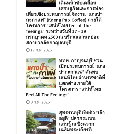
เดินหน้าขับเคลื่อน
เศรษฐกิจและการท่อง
เที่ยวเชิงประสบการณ์ จัดงาน “แกงป่า
กะกาแฟ” (Kaeng Pa x Coffee) ภายใต้
โครงการ “เสน่ห์ไทย feel all the
feelings” ระหว่างวันที่ 17 – 19
กรกฎาคม 2569 ณ บริเวณสวนหย่อม
สกายวอล์คกาญจนบุรี
17 ก.ค. 2026
ททท. กาญจนบุรี ชวน
เปิดประสบการณ์ “แกง
ป่ากะกาแฟ” คันพบ
เสน่ห์ไทยผ่านรสชาติที่
แตกต่าง ภายใต้
โครงการ “เสน่ห์ไทย
Feel All The Feelings”
9 ก.ค. 2026
สุพรรณบุรี เปิดตัว “เจ้า
อยู่ดี” ปลากระเบน
แสนรู้ ณ บึงฉวาก
เฉลิมพระเกียรติ