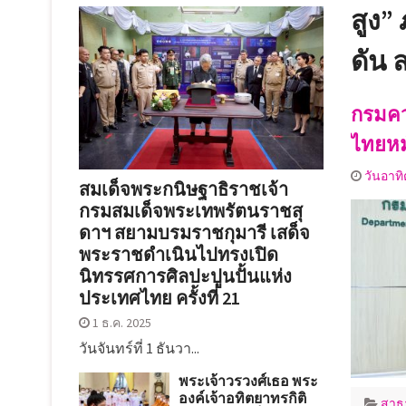
สูง”
ดัน 
กรมคว
ไทยหมั
วันอาทิ
สมเด็จพระกนิษฐาธิราชเจ้า
กรมสมเด็จพระเทพรัตนราชสุ
ดาฯ สยามบรมราชกุมารี เสด็จ
พระราชดำเนินไปทรงเปิด
นิทรรศการศิลปะปูนปั้นแห่ง
ประเทศไทย ครั้งที่ 21
1 ธ.ค. 2025
วันจันทร์ที่ 1 ธันวา...
พระเจ้าวรวงศ์เธอ พระ
องค์เจ้าอทิตยาทรกิติ
สาธ