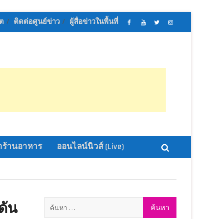
ิต
ติดต่อศูนย์ข่าว
ผู้สื่อข่าวในพื้นที่
เฟส
ช่อง
ทวิ
อิน
บุ้ค
ยู
ส
ส
ศูนย์
ทู้
เตอร์
ตา
ข่าว
ปอ
ออนไลน์
แกรม
ออนไลน์
อน
นิ
นิ
ไลน์
วส์
วส์
นิ
วส์
ร้านอาหาร
ออนไลน์นิวส์ (Live)
ค้นหา
ดัน
สำหรับ: