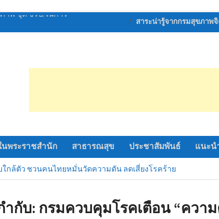
รณบุรี และภาค 3330
สาระน่ารู้จากกรมสุขภาพจ
โครงการ “ถนนปลอด
(Save Road Save Live
กีฬากลุ่มโรงเรียนหัว
ะจำปีการศึกษา
ัดนครปฐม มอบบ้าน
เหลือผู้ประสบวาตภัย
ำแพงแสน
รัก รวมใจ สตรีไทย
ในพระราชสำนัก
สาธารณสุข
ประชาสัมพันธ์
แนะนำ
 ปี 2569
ลังทุกภาคส่วนฝึก
บใกล้ตัว ชวนคนไทยหมั่นวัดความดัน ลดเสี่ยงโรคร้าย
ยภาพ ชุด ชรบ.ในการ
กำกับ:
กรมควบคุมโรคเตือน “ความ