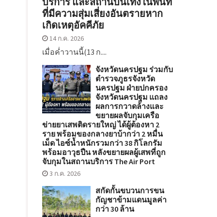
บริการ และสถานบันเทิงในพื้นที่
ที่มีความสุ่มเสี่ยงอันตรายหาก
เกิดเหตุอัคคีภัย
14 ก.ค. 2026
เมื่อค่ำวานนี้(13 ก....
จังหวัดนครปฐม ร่วมกับ
ตำรวจภูธรจังหวัด
นครปฐม ฝ่ายปกครอง
จังหวัดนครปฐม แถลง
ผลการกวาดล้างและ
ขยายผลจับกุมเครือ
ข่ายยาเสพติดรายใหญ่ ได้ผู้ต้องหา 2
ราย พร้อมของกลางยาบ้ากว่า 2 หมื่น
เม็ด ไอซ์น้ำหนักรวมกว่า 38 กิโลกรัม
พร้อมอาวุธปืน หลังขยายผลผู้เสพที่ถูก
จับกุมในสถานบริการ The Air Port
3 ก.ค. 2026
สกัดกั้นขบวนการขน
กัญชาข้ามแดนมูลค่า
กว่า 30 ล้าน