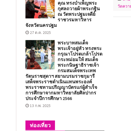
คุณ ทรงบำเพ็ญพระ
วัดความ
กุศลถวายผ้าพระกฐิน
ณ วัดพระปฐมเจดีย์
ราชวรมหาวิหาร
จังหวัดนครปฐม
27 ต.ค. 2025
พระบาทสมเด็จ
พระเจ้าอยู่หัว ทรงพระ
กรุณาโปรดเกล้าโปรด
กระหม่อมให้ สมเด็จ
พระกนิษฐาธิราชเจ้า
กรมสมเด็จพระเทพ
รัตนราชสุดาฯ สยามบรมราชกุมารี
เสด็จพระราชดำเนินแทนพระองค์
พระราชทานปริญญาบัตรแก่ผู้สำเร็จ
การศึกษาจากมหาวิทยาลัยศิลปากร
ประจำปีการศึกษา 2566
13 ก.พ. 2025
ท่องเที่ยว