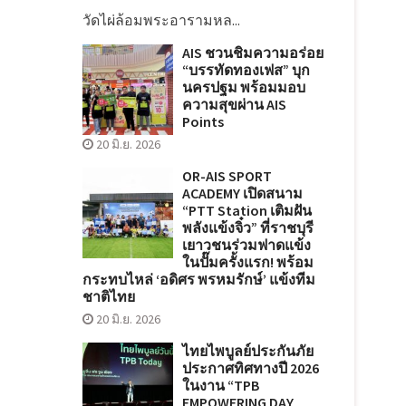
วัดไผ่ล้อมพระอารามหล...
AIS ชวนชิมความอร่อย
“บรรทัดทองเฟส” บุก
นครปฐม พร้อมมอบ
ความสุขผ่าน AIS
Points
20 มิ.ย. 2026
OR-AIS SPORT
ACADEMY เปิดสนาม
“PTT Station เติมฝัน
พลังแข้งจิ๋ว” ที่ราชบุรี
เยาวชนร่วมฟาดแข้ง
ในปั๊มครั้งแรก! พร้อม
กระทบไหล่ ‘อดิศร พรหมรักษ์’ แข้งทีม
ชาติไทย
20 มิ.ย. 2026
ไทยไพบูลย์ประกันภัย
ประกาศทิศทางปี 2026
ในงาน “TPB
EMPOWERING DAY