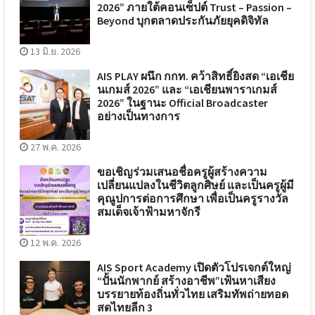
2026” ภายใต้คอนเซ็ปต์ Trust – Passion –
Beyond บุกตลาดประกันภัยยุคดิจิทัล
13 มิ.ย. 2026
AIS PLAY ผนึก กกท. คว้าสิทธิ์ยิงสด “เอเชีย
นเกมส์ 2026” และ “เอเชียนพาราเกมส์
2026” ในฐานะ Official Broadcaster
อย่างเป็นทางการ
27 พ.ค. 2026
ขอเชิญร่วมเสนอชื่อครูผู้สร้างความ
เปลี่ยนแปลงในชีวิตลูกศิษย์ และเป็นครูผู้มี
คุณูปการต่อการศึกษา เพื่อเป็นครูรางวัล
สมเด็จเจ้าฟ้ามหาจักรี
12 พ.ค. 2026
AIS Sport Academy เปิดตัวโปรเจกต์ใหญ่
“ปั้นนักพากย์ สร้างอาชีพ”เฟ้นหาเสียง
บรรยายท้องถิ่นทั่วไทย เสริมทัพถ่ายทอด
สดไทยลีก 3