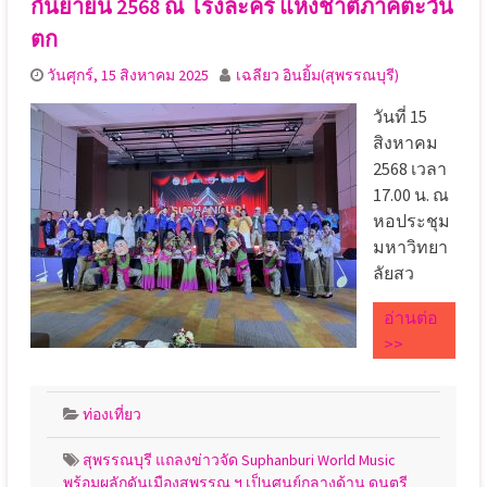
กันยายน 2568 ณ โรงละคร แห่งชาติภาคตะวัน
ตก
วันศุกร์, 15 สิงหาคม 2025
เฉลียว อินยิ้ม(สุพรรณบุรี)
วันที่ 15
สิงหาคม
2568 เวลา
17.00 น. ณ
หอประชุม
มหาวิทยา
ลัยสว
อ่านต่อ
>>
ท่องเที่ยว
สุพรรณบุรี แถลงข่าวจัด Suphanburi World Music
พร้อมผลักดันเมืองสุพรรณ ฯ เป็นศูนย์กลางด้าน ดนตรี