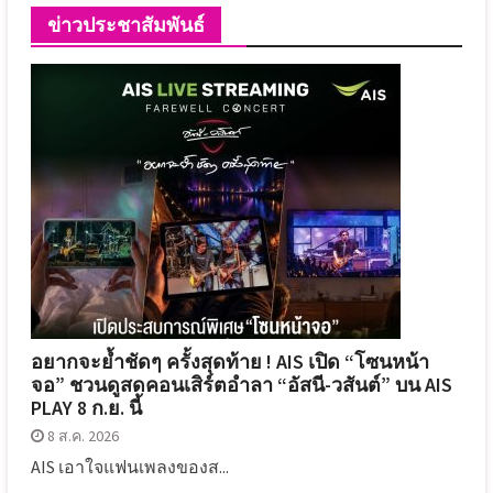
ข่าวประชาสัมพันธ์
อยากจะย้ำชัดๆ ครั้งสุดท้าย ! AIS เปิด “โซนหน้า
จอ” ชวนดูสดคอนเสิร์ตอำลา “อัสนี-วสันต์” บน AIS
PLAY 8 ก.ย. นี้
8 ส.ค. 2026
AIS เอาใจแฟนเพลงของส...