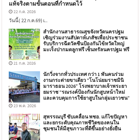
แท้จริงตามขั้นตอนที่กำหนดไว้
22 ก.ค. 2026
วันนี้( 22 ก.ค.69) เ...
สำนักงานสาธารณสุขจังหวัดนครปฐม
เชิญร่วมงานสัปดาห์เภสัชเพื่อประชาชน
รับบริการฉีดวัคซีนป้องกันไข้หวัดใหญ่
มะเร็งปากมดลูกฟรี เซ็นทรัลนครปฐม ฟรี
21 ก.ค. 2026
นักวิ่งจากทั่วประเทศ กว่า 1 พันคนร่วม
งานกระต่ายขาเดียว “โนโน่ยมราชมินิ
มาราธอน 2026” โรงพยาบาลเจ้าพระยา
ยมราช “รณรงค์ป้องกันนักสูบหน้าใหม่
และควบคุมการใช้ยาสูบในกลุ่มเยาวชน”
23 พ.ค. 2026
สุพรรณบุรี ขับเคลื่อน พชอ. แก้ไขปัญหา
และยกระดับคุณภาพชีวิตของคนใน
ชุมชนให้มีสุขภาวะที่ดีขึ้นอย่างยั่งยืน