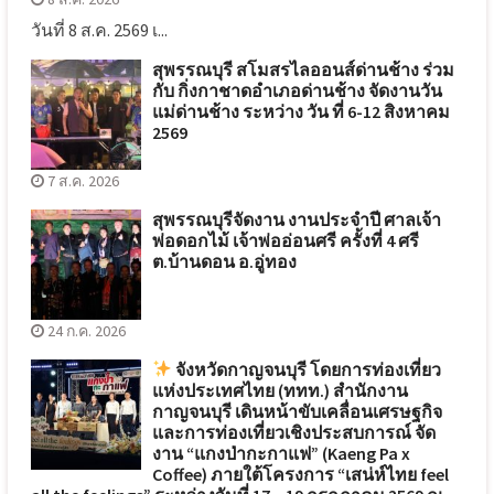
วันที่ 8 ส.ค. 2569 เ...
สุพรรณบุรี สโมสรไลออนส์ด่านช้าง ร่วม
กับ กิ่งกาชาดอำเภอด่านช้าง จัดงานวัน
แม่ด่านช้าง ระหว่าง วัน ที่ 6-12 สิงหาคม
2569
7 ส.ค. 2026
สุพรรณบุรีจัดงาน งานประจำปี ศาลเจ้า
พ่อดอกไม้ เจ้าพ่ออ่อนศรี ครั้งที่ 4 ศรี
ต.บ้านดอน อ.อู่ทอง
24 ก.ค. 2026
จังหวัดกาญจนบุรี โดยการท่องเที่ยว
แห่งประเทศไทย (ททท.) สำนักงาน
กาญจนบุรี เดินหน้าขับเคลื่อนเศรษฐกิจ
และการท่องเที่ยวเชิงประสบการณ์ จัด
งาน “แกงป่ากะกาแฟ” (Kaeng Pa x
Coffee) ภายใต้โครงการ “เสน่ห์ไทย feel