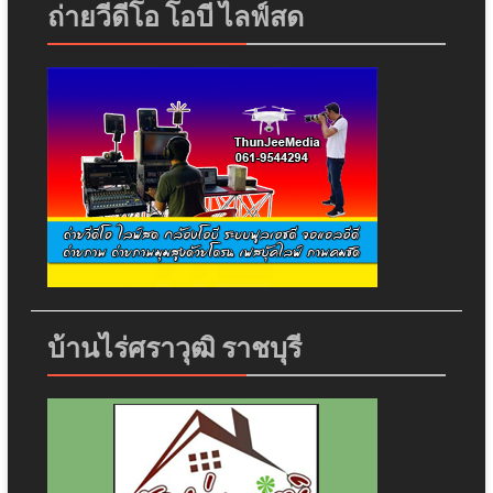
ถ่ายวีดีโอ โอบี ไลฟ์สด
บ้านไร่ศราวุฒิ ราชบุรี