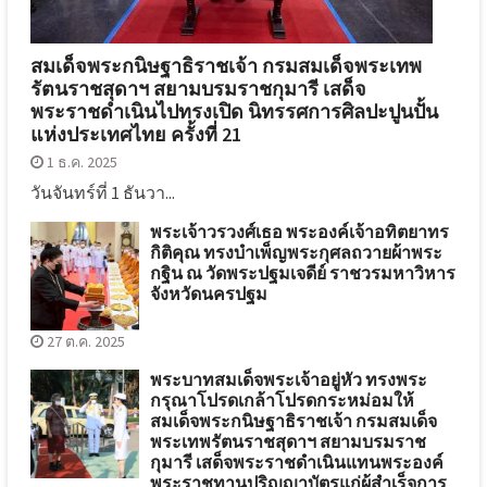
สมเด็จพระกนิษฐาธิราชเจ้า กรมสมเด็จพระเทพ
รัตนราชสุดาฯ สยามบรมราชกุมารี เสด็จ
พระราชดำเนินไปทรงเปิด นิทรรศการศิลปะปูนปั้น
แห่งประเทศไทย ครั้งที่ 21
1 ธ.ค. 2025
วันจันทร์ที่ 1 ธันวา...
พระเจ้าวรวงศ์เธอ พระองค์เจ้าอทิตยาทร
กิติคุณ ทรงบำเพ็ญพระกุศลถวายผ้าพระ
กฐิน ณ วัดพระปฐมเจดีย์ ราชวรมหาวิหาร
จังหวัดนครปฐม
27 ต.ค. 2025
พระบาทสมเด็จพระเจ้าอยู่หัว ทรงพระ
กรุณาโปรดเกล้าโปรดกระหม่อมให้
สมเด็จพระกนิษฐาธิราชเจ้า กรมสมเด็จ
พระเทพรัตนราชสุดาฯ สยามบรมราช
กุมารี เสด็จพระราชดำเนินแทนพระองค์
พระราชทานปริญญาบัตรแก่ผู้สำเร็จการ