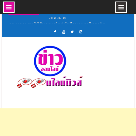
Skip
10 ส.ค., 2026
to
วธ. นครปฐม ให้สัมภาษณ์แก่นักศึกษามหาวิทยาลัย
content
ธรรมศาสตร์ เรื่องวิถีชีวิต ความเชื่อ และอัตลักษณ์
ทางวัฒนธรรมของกลุ่มชาติพันธุ์ลาวครั่งฯ
ยิ่งใหญ่อลังการมหกรรมดนตรีเด็กประถมศึกษา
เฟส
ช่อง
ทวิ
อิน
งานมหกรรมดนตรีสร้างสรรค์ ลูกสุพรรณบุรี เขต 1
บุ้ค
ยู
ส
ส
อยากจะย้ำชัดๆ ครั้งสุดท้าย ! AIS เปิด “โซนหน้าจอ”
ศูนย์
ทู้
เตอร์
ตา
ชวนดูสดคอนเสิร์ตอำลา “อัสนี-วสันต์” บน AIS PLAY
ข่าว
ปอ
ออนไลน์
แกรม
8 ก.ย. นี้
ออนไลน์
อน
นิ
มทร.รัตนโกสินทร์ จัดกิจกรรม Freshy Night
นิ
ไลน์
วส์
RMUTR 2026 ภายใต้โครงการเปิดโลกกิจกรรม
วส์
นิ
ชมรมนักศึกษา
วส์
สุพรรณบุรี จัดพิธีเเสดงมุทิตาจิต หลวงพ่อมหามนพ
วัดพังม่วง