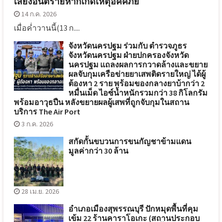
เสี่ยงอันตรายหากเกิดเหตุอัคคีภัย
14 ก.ค. 2026
เมื่อค่ำวานนี้(13 ก....
จังหวัดนครปฐม ร่วมกับ ตำรวจภูธร
จังหวัดนครปฐม ฝ่ายปกครองจังหวัด
นครปฐม แถลงผลการกวาดล้างและขยาย
ผลจับกุมเครือข่ายยาเสพติดรายใหญ่ ได้ผู้
ต้องหา 2 ราย พร้อมของกลางยาบ้ากว่า 2
หมื่นเม็ด ไอซ์น้ำหนักรวมกว่า 38 กิโลกรัม
พร้อมอาวุธปืน หลังขยายผลผู้เสพที่ถูกจับกุมในสถาน
บริการ The Air Port
3 ก.ค. 2026
สกัดกั้นขบวนการขนกัญชาข้ามแดน
มูลค่ากว่า 30 ล้าน
28 เม.ย. 2026
อำเภอเมืองสุพรรณบุรี ปักหมุดพื้นที่คุม
เข้ม 22 ร้านคาราโอเกะ (สถานประกอบ