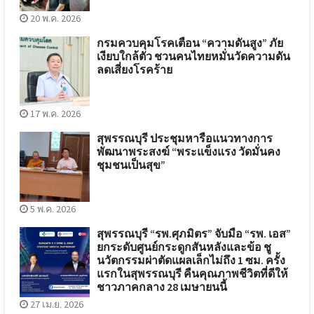
20 พ.ค. 2026
กรมควบคุมโรคเตือน “ความดันสูง” ภัย
เงียบใกล้ตัว ชวนคนไทยหมั่นวัดความดัน
ลดเสี่ยงโรคร้าย
17 พ.ค. 2026
สุพรรณบุรี ประชุมหารือแนวทางการ
พัฒนาพระสงฆ์ “พระแข็งแรง วัดมั่นคง
ชุมชนเป็นสุข”
5 พ.ค. 2026
สุพรรณบุรี “รพ.ศุภมิตร” จับมือ “รพ. เอส”
ยกระดับศูนย์กระดูกสันหลังและข้อ ชู
นวัตกรรมผ่าตัดแผลเล็กไม่ถึง 1 ซม. ครั้ง
แรกในสุพรรณบุรี คืนคุณภาพชีวิตที่ดีให้
ชาวภาคกลาง 28 เมษายนนี้
27 เม.ย. 2026