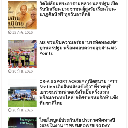
วัดไผ่ล้อมพระอารามหลวง นครปฐม เปิด
รับนักเรียน ประชาชน ผู้สูงวัย เรียนโขน-
นาฏศิลป์ ฟรี ทุกวันอาทิตย์
15 ก.ค. 2026
AIS ชวนชิมความอร่อย “บรรทัดทองเฟส”
บุกนครปฐม พร้อมมอบความสุขผ่าน AIS
Points
20 มิ.ย. 2026
OR-AIS SPORT ACADEMY เปิดสนาม “PTT
Station เติมฝันพลังแข้งจิ๋ว” ที่ราชบุรี
เยาวชนร่วมฟาดแข้งในปั๊มครั้งแรก!
พร้อมกระทบไหล่ ‘อดิศร พรหมรักษ์’ แข้ง
ทีมชาติไทย
20 มิ.ย. 2026
ไทยไพบูลย์ประกันภัย ประกาศทิศทางปี
2026 ในงาน “TPB EMPOWERING DAY