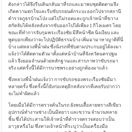
ดังกล่าวได้จึงรีบเดินกลับมาที่รถและมาพบชุดติดตามจึง
เกิดความตกใจและรีบขับรถยนต์กระบะออกไปจากสถานี
ตำรวจภูธรบ้านโป่ง แต่ไปไม่รอดและถูกเจ้าหน้าที่ขวาง
สกัดจับได้หลังหลังจากขับออกไปได้เพียง 1 กิโลเมตร โดย
ขณะที่ทำการจับกุมพระเรืองชัย มีสีหน้าซีด นิ่งเงียบ และ
พูดบอกเพียงว่าจะไปปฏิบัติธรรมบ้าง เพิ่มมามาหาญาติที่นี่
บ้าง แต่หลวงพี่น้ำฝน ซึ่งนั่งรถที่ขับตามประกบอยู่ได้ลงมา
แจ้งว่าได้ติดตามตัวมาตั้งแต่หน้าบ้านที่จังหวัดนครปฐม
แล้ว จึงยอมจำนนด้วยหลักฐานและสารภาพว่าขับรถมา
จริง แต่ครั้งนี้ได้มีการบวชพระอย่างถูกต้องมาแล้ว
ซึ่งหลวงพี่น้ำฝนแจ้งว่า การขับรถของพระเรืองชัยมีมา
หลายครั้ง ซึ่งครั้งนี้ก็ยังก่อเหตุอีกหลังจากที่เคยรับปากว่า
จะไม่ทำผิดแล้ว
โดยเมื่อได้มีการตรวจค้นในรถ ยังพบเสื้อลายพรางสีเขียว
อุปกรณ์ทำงานช่าง เป็นมีดยาว และขวาน จำนวนหลาย
ชิ้น ซึ่งได้ประสานให้เจ้าหน้าที่ตำรวจตรวจสอบว่าเป็น
อาวุธหรือไม่ ซึ่งทางเจ้าหน้าที่ระบุว่าเป็นเครื่องมือ