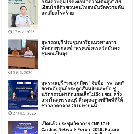
กรมควบคุมโรคเตือน “ความดันสูง” ภัย
เงียบใกล้ตัว ชวนคนไทยหมั่นวัดความดัน
ลดเสี่ยงโรคร้าย
17 พ.ค. 2026
สุพรรณบุรี ประชุมหารือแนวทางการ
พัฒนาพระสงฆ์ “พระแข็งแรง วัดมั่นคง
ชุมชนเป็นสุข”
5 พ.ค. 2026
สุพรรณบุรี “รพ.ศุภมิตร” จับมือ “รพ. เอส”
ยกระดับศูนย์กระดูกสันหลังและข้อ ชู
นวัตกรรมผ่าตัดแผลเล็กไม่ถึง 1 ซม. ครั้ง
แรกในสุพรรณบุรี คืนคุณภาพชีวิตที่ดีให้
ชาวภาคกลาง 28 เมษายนนี้
27 เม.ย. 2026
เปิดแล้ว ประชุมวิชาการ CNF 17 th
Cardiac Network Forum 2026 : Future