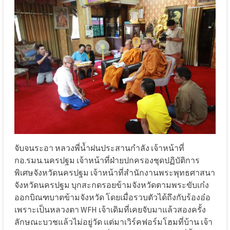
จับจนระอา หลวงพี่น้ำฝนประสานกำลัง เจ้าหน้าที่
กอ.รมน.นครปฐม เจ้าหน้าที่ฝ่ายปกครองชุดปฏิบัติการ
พิเศษจังหวัดนครปฐม เจ้าหน้าที่สำนักงานพระพุทธศาสนา
จังหวัดนครปฐม บุกสะกดรอยข้ามจังหวัดตามพระขับเก๋ง
ออกบิณฑบาตข้ามจังหวัด โดยเมื่อรวบตัวได้ถึงกับร้องอ๋อ
เพราะเป็นหลวงตา WFH เจ้าเดิมที่เคยจับมาแล้วสองครั้ง
ลักษณะบวชแล้วไม่อยู่วัด แต่มาเวิร์คฟอร์มโฮมที่บ้าน เจ้า