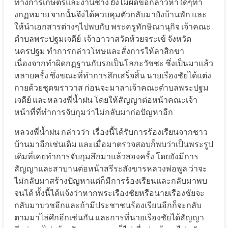
ทางการเกษตรและงานช่าง ยังไม่ผิดข้อกล่าวหาใดๆทา
งกฏหมาย จากนั้นจึงได้ควบคุมตัวกลับมายังบ้านพัก และ
ให้นำเอกสารต่างๆไปพบกับ พระครูทักษิณานุกิจ เจ้าคณะ
ตำบลพระปฐมเจดีย์
เจ้าอาวาสวัดห้วยจระเข้ จังหวัด
นครปฐม ทำการกล่าวโทษและสั่งการให้ลาสิกขา
เนื่องจากทำผิดกฏฐานกับรถเป็นโลกะวัชชะ ซึ่งเป็นมาแล้ว
หลายครั้ง ซึ่งขณะที่ทำการสึกเสร็จสิ้น นายเรืองชัยได้แต่ง
กายด้วยชุดฆราวาส ก่อนจะมาลาเจ้าคณะตำบลพระปฐม
เจดีย์ และหลวงพี่น้ำฝน โดยให้สัญญาต่อหน้าคณะเจ้า
หน้าที่ที่ทำการจับกุมว่าไม่กลับมาก่อปัญหาอีก
หลวงพี่น้ำฝน กล่าวว่า
เรื่องนี้ได้รับการร้องเรียนจากชาว
บ้านมาอีกเช่นเดิม และเมื่อมาตรวจสอบก็พบว่าเป็นพระรูป
เดิมที่เคยทำการจับกุมสึกมาแล้วสองครั้ง โดยยังมีการ
สัญญาและสาบานต่อหน้าสรีระสังขารหลวงพ่อพูล ว่าจะ
ไม่กลับมาสร้างปัญหาแต่ก็มีการร้องเรียนและกลับมาพบ
จนได้ ทั้งนี้ได้แจ้งว่าหากพระเรืองชัยหรือนายเรืองชัยจะ
กลับมาบวชอีกและถ้ามีประชาชนร้องเรียนอีกก็จะกลับ
ตามมาไล่ศึกอีกเช่นกัน และการที่นายเรืองชัยได้สัญญา