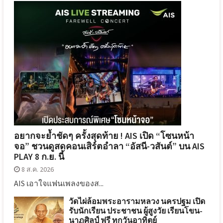
อยากจะย้ำชัดๆ ครั้งสุดท้าย ! AIS เปิด “โซนหน้า
จอ” ชวนดูสดคอนเสิร์ตอำลา “อัสนี-วสันต์” บน AIS
PLAY 8 ก.ย. นี้
8 ส.ค. 2026
AIS เอาใจแฟนเพลงของส...
วัดไผ่ล้อมพระอารามหลวง นครปฐม เปิด
รับนักเรียน ประชาชน ผู้สูงวัย เรียนโขน-
นาฏศิลป์ ฟรี ทุกวันอาทิตย์