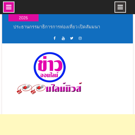
Skip
08 ส.ค.,
to
2026
content
สุพรรณบุรี จัดยิ่งใหญ่ พิธีเปิดการแข่งขันกีฬา
ภายใน “อู่ทอง เกมส์ 69”
สุพรรณบุรี สโมสรไลออนส์ด่านช้าง ร่วมกับ กิ่ง
กาชาดอำเภอด่านช้าง จัดงานวันแม่ด่านช้าง
เฟส
ช่อง
ทวิ
อิน
ระหว่าง วัน ที่ 6-12 สิงหาคม 2569
บุ้ค
ยู
ส
ส
ยิ่งใหญ่อลังการมหกรรมดนตรีเด็กประถมศึกษา
ศูนย์
ทู้
เตอร์
ตา
งานมหกรรมดนตรีสร้างสรรค์ ลูกสุพรรณบุรี เขต 1
ข่าว
ปอ
ออนไลน์
แกรม
อยากจะย้ำชัดๆ ครั้งสุดท้าย ! AIS เปิด “โซนหน้าจอ”
ออนไลน์
อน
นิ
ชวนดูสดคอนเสิร์ตอำลา “อัสนี-วสันต์” บน AIS PLAY
นิ
ไลน์
วส์
8 ก.ย. นี้
วส์
นิ
ประธานกรรมาธิการการท่องเที่ยว เปิดสัมมนา
วส์
พัฒนาศักยภาพอาสาสมัครท่องเที่ยว มุ่งยกระดับ
แหล่งท่องเที่ยวเชิงวัฒนธรรมจังหวัดนครปฐมสู่การ
ท่องเที่ยวคุณภาพอย่างยั่งยืน