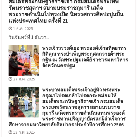
สมเด็จพระกนิษฐาธิราชเจ้า กรมสมเด็จพระเทพ
รัตนราชสุดาฯ สยามบรมราชกุมารี เสด็จ
พระราชดำเนินไปทรงเปิด นิทรรศการศิลปะปูนปั้น
แห่งประเทศไทย ครั้งที่ 21
1 ธ.ค. 2025
วันจันทร์ที่ 1 ธันวา...
พระเจ้าวรวงศ์เธอ พระองค์เจ้าอทิตยาทร
กิติคุณ ทรงบำเพ็ญพระกุศลถวายผ้าพระ
กฐิน ณ วัดพระปฐมเจดีย์ ราชวรมหาวิหาร
จังหวัดนครปฐม
27 ต.ค. 2025
พระบาทสมเด็จพระเจ้าอยู่หัว ทรงพระ
กรุณาโปรดเกล้าโปรดกระหม่อมให้
สมเด็จพระกนิษฐาธิราชเจ้า กรมสมเด็จ
พระเทพรัตนราชสุดาฯ สยามบรมราช
กุมารี เสด็จพระราชดำเนินแทนพระองค์
พระราชทานปริญญาบัตรแก่ผู้สำเร็จการ
ศึกษาจากมหาวิทยาลัยศิลปากร ประจำปีการศึกษา 2566
13 ก.พ. 2025