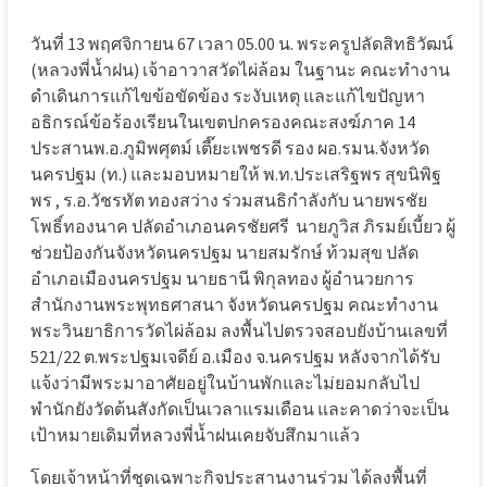
วันที่ 13 พฤศจิกายน 67 เวลา 05.00 น. พระครูปลัดสิทธิวัฒน์
(หลวงพี่น้ำฝน) เจ้าอาวาสวัดไผ่ล้อม ในฐานะ คณะทำงาน
ดำเดินการแก้ไขข้อขัดข้อง ระงับเหตุ และแก้ไขปัญหา
อธิกรณ์ข้อร้องเรียนในเขตปกครองคณะสงฆ์ภาค 14
ประสานพ.อ.ภูมิพศุตม์ เตี๊ยะเพชรดี รอง ผอ.รมน.จังหวัด
นครปฐม (ท.) และมอบหมายให้ พ.ท.ประเสริฐพร สุขนิพิฐ
พร , ร.อ.วัชรทัต ทองสว่าง ร่วมสนธิกำลังกับ นายพรชัย
โพธิ์ทองนาค ปลัดอำเภอนครชัยศรี
นายภูวิส ภิรมย์เบี้ยว ผู้
ช่วยป้องกันจังหวัดนครปฐม นายสมรักษ์ ท้วมสุข ปลัด
อำเภอเมืองนครปฐม นายธานี พิกุลทอง ผู้อำนวยการ
สำนักงานพระพุทธศาสนา จังหวัดนครปฐม คณะทำงาน
พระวินยาธิการวัดไผ่ล้อม ลงพื้นไปตรวจสอบยังบ้านเลขที่
521/22 ต.พระปฐมเจดีย์ อ.เมือง จ.นครปฐม หลังจากได้รับ
แจ้งว่ามีพระมาอาศัยอยู่ในบ้านพักและไม่ยอมกลับไป
พำนักยังวัดต้นสังกัดเป็นเวลาแรมเดือน และคาดว่าจะเป็น
เป้าหมายเดิมที่หลวงพี่น้ำฝนเคยจับสึกมาแล้ว
โดยเจ้าหน้าที่ชุดเฉพาะกิจประสานงานร่วม ได้ลงพื้นที่