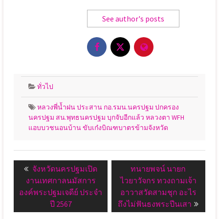
See author's posts
ทั่วไป
หลวงพี่น้ำฝน ประสาน กอ.รมน.นครปฐม ปกครอง
นครปฐม สน.พุทธนครปฐม บุกจับอีกแล้ว หลวงตา WFH
แอบบวชนอนบ้าน ขับเก๋งบิณฑบาตรข้ามจังหวัด
แนะแนว
Previous
Next
จังหวัดนครปฐมเปิด
ทนายพจน์ นายก
เรื่อง
post:
post:
งานเทศกาลนมัสการ
ไวยาวัจกร ทวงถามเจ้า
องค์พระปฐมเจดีย์ ประจำ
อาวาสวัดสามชุก อะไร
ปี 2567
ถึงไม่ฟันธงพระปีนเสา