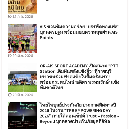
15 ก.ค. 2026
AIS ชวนชิมความอร่อย “บรรทัดทองเฟส”
บุกนครปฐม พร้อมมอบความสุขผ่าน AIS
Points
20 มิ.ย. 2026
OR-AIS SPORT ACADEMY เปิดสนาม “PTT
Station เติมฝันพลังแข้งจิ๋ว” ที่ราชบุรี
เยาวชนร่วมฟาดแข้งในปั๊มครั้งแรก!
พร้อมกระทบไหล่ ‘อดิศร พรหมรักษ์’ แข้ง
ทีมชาติไทย
20 มิ.ย. 2026
ไทยไพบูลย์ประกันภัย ประกาศทิศทางปี
2026 ในงาน “TPB EMPOWERING DAY
2026” ภายใต้คอนเซ็ปต์ Trust – Passion –
Beyond บุกตลาดประกันภัยยุคดิจิทัล