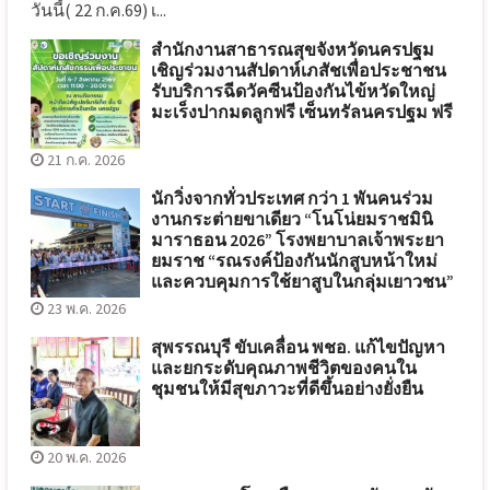
วันนี้( 22 ก.ค.69) เ...
สำนักงานสาธารณสุขจังหวัดนครปฐม
เชิญร่วมงานสัปดาห์เภสัชเพื่อประชาชน
รับบริการฉีดวัคซีนป้องกันไข้หวัดใหญ่
มะเร็งปากมดลูกฟรี เซ็นทรัลนครปฐม ฟรี
21 ก.ค. 2026
นักวิ่งจากทั่วประเทศ กว่า 1 พันคนร่วม
งานกระต่ายขาเดียว “โนโน่ยมราชมินิ
มาราธอน 2026” โรงพยาบาลเจ้าพระยา
ยมราช “รณรงค์ป้องกันนักสูบหน้าใหม่
และควบคุมการใช้ยาสูบในกลุ่มเยาวชน”
23 พ.ค. 2026
สุพรรณบุรี ขับเคลื่อน พชอ. แก้ไขปัญหา
และยกระดับคุณภาพชีวิตของคนใน
ชุมชนให้มีสุขภาวะที่ดีขึ้นอย่างยั่งยืน
20 พ.ค. 2026