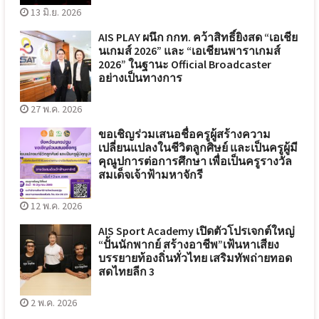
13 มิ.ย. 2026
AIS PLAY ผนึก กกท. คว้าสิทธิ์ยิงสด “เอเชีย
นเกมส์ 2026” และ “เอเชียนพาราเกมส์
2026” ในฐานะ Official Broadcaster
อย่างเป็นทางการ
27 พ.ค. 2026
ขอเชิญร่วมเสนอชื่อครูผู้สร้างความ
เปลี่ยนแปลงในชีวิตลูกศิษย์ และเป็นครูผู้มี
คุณูปการต่อการศึกษา เพื่อเป็นครูรางวัล
สมเด็จเจ้าฟ้ามหาจักรี
12 พ.ค. 2026
AIS Sport Academy เปิดตัวโปรเจกต์ใหญ่
“ปั้นนักพากย์ สร้างอาชีพ”เฟ้นหาเสียง
บรรยายท้องถิ่นทั่วไทย เสริมทัพถ่ายทอด
สดไทยลีก 3
2 พ.ค. 2026