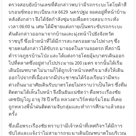
ตรวจสอบยังบ้านเลขที่ดังกล่าวพบว่ามีรถกระบะโตโยต้าสี
บรอนซ์ทอง ทะเบียน กล 6629
นครปฐม จอดอยู่ที่หน้าบ้าน
หลังดังกล่าว จึงได้จัดกำลังซุ่มรอเพื่อตรวจสอบ กระทั่ง
เวลา 06:00 น. เศษ ได้มีชายแต่งกายเป็นพระขับรถกระบะ
คันดังกล่าวออกมาจากบ้านและมุ่งหน้าไปยังจังหวัด
ราชบุรี ซึ่งเจ้าหน้าที่ได้มีการสะกดรอยตามไปห่างๆ ซึ่ง
ชายคนดังกล่าวได้ขับรถ มาจอดในลานจอดรถ ที่สถานี
ตำรวจภูธรบ้านโป่ง และได้แต่งกายโดยอุ้มบาตรเดินออก
ไปที่ตลาดซึ่งอยู่ห่างไปประมาณ 200 เมตร จากนั้นได้เริ่ม
เดินบิณฑบาต ไม่นานก็ได้ถูกเจ้าหน้าเทศกิจ มาสั่งให้เดิน
ออกไปจากที่เนื่องจากมีประชาชนได้ร้องเรียนว่ามีพระ
ต่างถิ่นมาอาศัยเดินรับบาตรโดยไม่ทราบว่าเป็นใคร ซึ่งทีม
ติดตามได้เห็นใบหน้า จึงยืนยันแน่ชัดว่า คือพระเรืองชัย
เตชปัญโญ อายุ 78 ปี หรือ หลวงตาเวิร์คฟอร์มโฮม ที่เคย
ถูกหลวงพี่น้ำฝนติดตามจับกลุ่มและทำการศึกมาแล้วสอง
ครั้ง
ซึ่งเมื่อพระเรืองชัย ทราบว่ามีเจ้าหน้าที่เทศกิจฯ ได้มีการ
ขับไล่และแจ้งว่าไม่สามารถจะมาเดินบิณฑบาตในบริเวณ