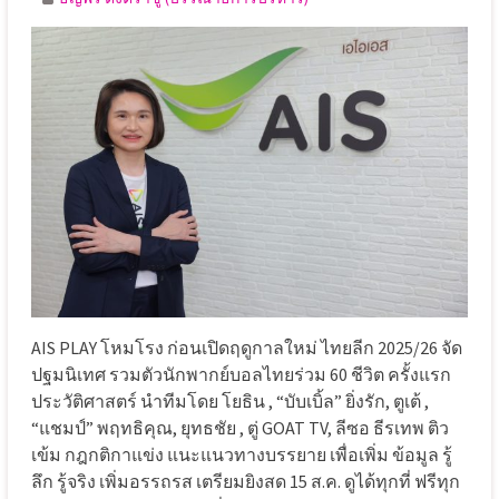
AIS PLAY โหมโรง ก่อนเปิดฤดูกาลใหม่ ไทยลีก 2025/26 จัด
ปฐมนิเทศ รวมตัวนักพากย์บอลไทยร่วม 60 ชีวิต ครั้งแรก
ประวัติศาสตร์ นำทีมโดย โยธิน , “บับเบิ้ล” ยิ่งรัก, ตูเต้ ,
“แชมป์” พฤทธิคุณ, ยุทธชัย , ตู่ GOAT TV, ลีซอ ธีรเทพ ติว
เข้ม กฎกติกาแข่ง แนะแนวทางบรรยาย เพื่อเพิ่ม ข้อมูล รู้
ลึก รู้จริง เพิ่มอรรถรส เตรียมยิงสด 15 ส.ค. ดูได้ทุกที่ ฟรีทุก