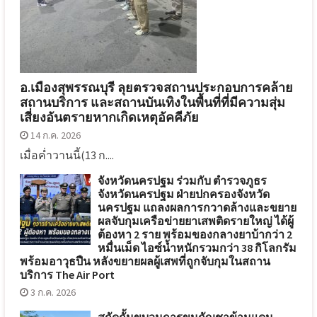
อ.เมืองสุพรรณบุรี ลุยตรวจสถานประกอบการคล้าย
สถานบริการ และสถานบันเทิงในพื้นที่ที่มีความสุ่ม
เสี่ยงอันตรายหากเกิดเหตุอัคคีภัย
14 ก.ค. 2026
เมื่อค่ำวานนี้(13 ก....
จังหวัดนครปฐม ร่วมกับ ตำรวจภูธร
จังหวัดนครปฐม ฝ่ายปกครองจังหวัด
นครปฐม แถลงผลการกวาดล้างและขยาย
ผลจับกุมเครือข่ายยาเสพติดรายใหญ่ ได้ผู้
ต้องหา 2 ราย พร้อมของกลางยาบ้ากว่า 2
หมื่นเม็ด ไอซ์น้ำหนักรวมกว่า 38 กิโลกรัม
พร้อมอาวุธปืน หลังขยายผลผู้เสพที่ถูกจับกุมในสถาน
บริการ The Air Port
3 ก.ค. 2026
สกัดกั้นขบวนการขนกัญชาข้ามแดน