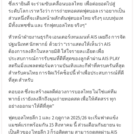
ซึ่งเรายินดี จะร่วมขับเคลื่อนบอลไทย
เพื่อต่อยอดไปสู่
ระดับโลก เราหวังว่า การถ่ายทอดสดฟุตบอล เราอยากเป็น
ส่วนหนึ่งที่จะเดินหน้าผลักดันฟุตบอลไทย จริงๆ แบบทุ่มเท
มีทั้งแพชชั่น และ รักฟุตบอลไทย จริงๆ”
หัวหน้าฝ่ายงานธุรกิจ เอนเตอร์เทนเมนท์ AIS เผยถึง การจัด
ปฐมนิเทศ นักพากย์
ด้วยว่า “เราแสดงให้เห็นว่า AIS
ต้องการลงลึกในหลายมิติ ใส่ใจรายละเอียด เพื่อ
ประสบการณ์การรับชมที่ดีที่สุดของลูกค้าผ่าน AIS PLAY
สตรีมมิ่งแพลตฟอร์มความบันเทิงและกีฬาที่ครบครันที่สุด
สำหรับคนไทย การจัดเวิร์คช็อปนี้ ทำเพื่อประสบการณ์ที่ดี
ที่สุด สำหรับ
คอบอล ซึ่งจะสร้างผลดีต่อวงการบอลไทย ไม่ใช่แค่ทีม
พากย์ เรายังลงลึกถึงมุมถ่ายทอดสด เพื่อให้คัดสรร ทุก
อย่างออกมาให้ดีที่สุด”
ฟุตบอลไทยลีก 1 และ 2 ฤดูกาล 2025/26 จะเริ่มฟาดแข้ง
แมชต์แรกพร้อมกัน 15 สิงหาคม นี้ ส่วนเดือนกันยายน จะ
เป็นคิวของ ไทยลีก 3 ก็รอติดตาม สามารถดูสดผ่าน AIS