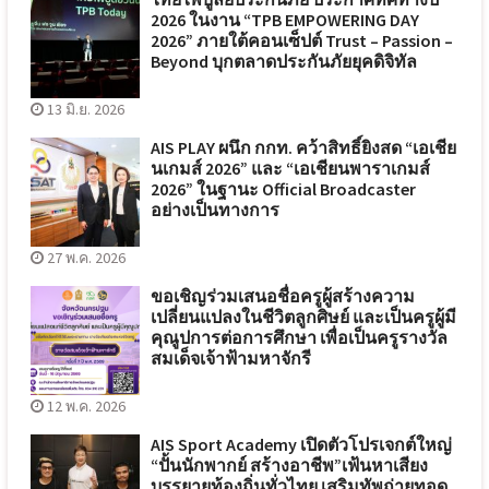
2026 ในงาน “TPB EMPOWERING DAY
2026” ภายใต้คอนเซ็ปต์ Trust – Passion –
Beyond บุกตลาดประกันภัยยุคดิจิทัล
13 มิ.ย. 2026
AIS PLAY ผนึก กกท. คว้าสิทธิ์ยิงสด “เอเชีย
นเกมส์ 2026” และ “เอเชียนพาราเกมส์
2026” ในฐานะ Official Broadcaster
อย่างเป็นทางการ
27 พ.ค. 2026
ขอเชิญร่วมเสนอชื่อครูผู้สร้างความ
เปลี่ยนแปลงในชีวิตลูกศิษย์ และเป็นครูผู้มี
คุณูปการต่อการศึกษา เพื่อเป็นครูรางวัล
สมเด็จเจ้าฟ้ามหาจักรี
12 พ.ค. 2026
AIS Sport Academy เปิดตัวโปรเจกต์ใหญ่
“ปั้นนักพากย์ สร้างอาชีพ”เฟ้นหาเสียง
บรรยายท้องถิ่นทั่วไทย เสริมทัพถ่ายทอด