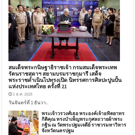
สมเด็จพระกนิษฐาธิราชเจ้า กรมสมเด็จพระเทพ
รัตนราชสุดาฯ สยามบรมราชกุมารี เสด็จ
พระราชดำเนินไปทรงเปิด นิทรรศการศิลปะปูนปั้น
แห่งประเทศไทย ครั้งที่ 21
1 ธ.ค. 2025
วันจันทร์ที่ 1 ธันวา...
พระเจ้าวรวงศ์เธอ พระองค์เจ้าอทิตยาทร
กิติคุณ ทรงบำเพ็ญพระกุศลถวายผ้าพระ
กฐิน ณ วัดพระปฐมเจดีย์ ราชวรมหาวิหาร
จังหวัดนครปฐม