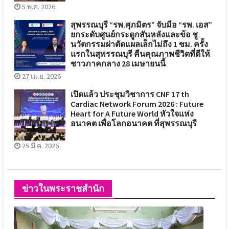
5 พ.ค. 2026
สุพรรณบุรี “รพ.ศุภมิตร” จับมือ “รพ. เอส”
ยกระดับศูนย์กระดูกสันหลังและข้อ ชู
นวัตกรรมผ่าตัดแผลเล็กไม่ถึง 1 ซม. ครั้ง
แรกในสุพรรณบุรี คืนคุณภาพชีวิตที่ดีให้
ชาวภาคกลาง 28 เมษายนนี้
27 เม.ย. 2026
เปิดแล้ว ประชุมวิชาการ CNF 17 th
Cardiac Network Forum 2026 : Future
Heart for A Future World หัวใจแห่ง
อนาคต เพื่อโลกอนาคต ที่สุพรรณบุรี
25 มี.ค. 2026
ข่าวในพระราชสำนัก