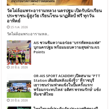
วัดไผ่ล้อมพระอารามหลวง นครปฐม เปิดรับนักเรียน
ประชาชน ผู้สูงวัย เรียนโขน-นาฏศิลป์ ฟรี ทุกวัน
อาทิตย์
15 ก.ค. 2026
วัดไผ่ล้อมพระอารามหล...
AIS ชวนชิมความอร่อย “บรรทัดทองเฟส”
บุกนครปฐม พร้อมมอบความสุขผ่าน AIS
Points
20 มิ.ย. 2026
OR-AIS SPORT ACADEMY เปิดสนาม “PTT
Station เติมฝันพลังแข้งจิ๋ว” ที่ราชบุรี
เยาวชนร่วมฟาดแข้งในปั๊มครั้งแรก!
พร้อมกระทบไหล่ ‘อดิศร พรหมรักษ์’ แข้ง
ทีมชาติไทย
20 มิ.ย. 2026
ไทยไพบูลย์ประกันภัย ประกาศทิศทางปี