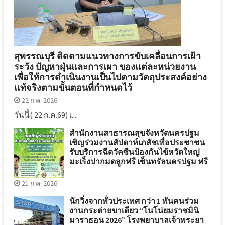
สุพรรณบุรี ติดตามแนวทางการขับเคลื่อนการเฝ้า
ระวัง ปัญหาฝุ่นและการเผา ของแต่ละหน่วยงาน
เพื่อให้การดำเนินงานเป็นไปตามวัตถุประสงค์อย่าง
แท้จริงตามขั้นตอนที่กำหนดไว้
22 ก.ค. 2026
วันนี้( 22 ก.ค.69) เ...
สำนักงานสาธารณสุขจังหวัดนครปฐม
เชิญร่วมงานสัปดาห์เภสัชเพื่อประชาชน
รับบริการฉีดวัคซีนป้องกันไข้หวัดใหญ่
มะเร็งปากมดลูกฟรี เซ็นทรัลนครปฐม ฟรี
21 ก.ค. 2026
นักวิ่งจากทั่วประเทศ กว่า 1 พันคนร่วม
งานกระต่ายขาเดียว “โนโน่ยมราชมินิ
มาราธอน 2026” โรงพยาบาลเจ้าพระยา