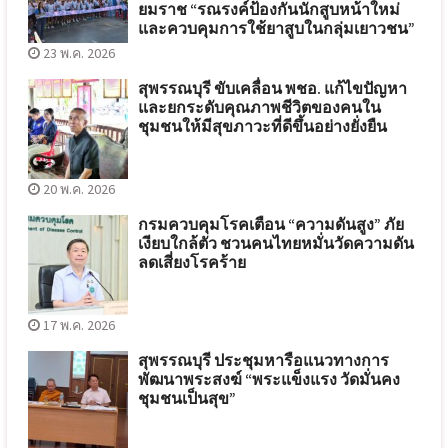
ยมราช “รณรงค์ป้องกันนักสูบหน้าใหม่
และควบคุมการใช้ยาสูบในกลุ่มเยาวชน”
23 พ.ค. 2026
สุพรรณบุรี ขับเคลื่อน พชอ. แก้ไขปัญหา
และยกระดับคุณภาพชีวิตของคนใน
ชุมชนให้มีสุขภาวะที่ดีขึ้นอย่างยั่งยืน
20 พ.ค. 2026
กรมควบคุมโรคเตือน “ความดันสูง” ภัย
เงียบใกล้ตัว ชวนคนไทยหมั่นวัดความดัน
ลดเสี่ยงโรคร้าย
17 พ.ค. 2026
สุพรรณบุรี ประชุมหารือแนวทางการ
พัฒนาพระสงฆ์ “พระแข็งแรง วัดมั่นคง
ชุมชนเป็นสุข”