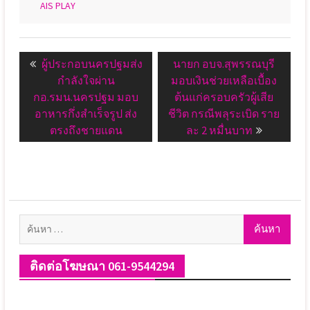
AIS PLAY
แนะแนว
Previous
Next
ผู้ประกอบนครปฐมส่ง
นายก อบจ.สุพรรณบุรี
เรื่อง
post:
post:
กำลังใจผ่าน
มอบเงินช่วยเหลือเบื้อง
กอ.รมน.นครปฐม มอบ
ต้นแก่ครอบครัวผู้เสีย
อาหารกึ่งสำเร็จรูป ส่ง
ชีวิต กรณีพลุระเบิด ราย
ตรงถึงชายแดน
ละ 2 หมื่นบาท
ค้นหา
สำหรับ:
ติดต่อโฆษณา 061-9544294