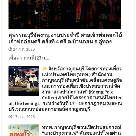
สุพรรณบุรีจัดงาน งานประจำปี ศาลเจ้าพ่อดอกไม้
เจ้าพ่ออ่อนศรี ครั้งที่ 4 ศรี ต.บ้านดอน อ.อู่ทอง
24 ก.ค. 2026
เมื่อค่ำวานนี้(23 ก....
จังหวัดกาญจนบุรี โดยการท่องเที่ยว
แห่งประเทศไทย (ททท.) สำนักงาน
กาญจนบุรี เดินหน้าขับเคลื่อนเศรษฐกิจ
และการท่องเที่ยวเชิงประสบการณ์ จัด
งาน “แกงป่ากะกาแฟ” (Kaeng Pa x
Coffee) ภายใต้โครงการ “เสน่ห์ไทย feel
all the feelings” ระหว่างวันที่ 17 – 19 กรกฎาคม 2569 ณ
บริเวณสวนหย่อมสกายวอล์คกาญจนบุรี
17 ก.ค. 2026
ททท. กาญจนบุรี ชวนเปิดประสบการณ์
“แกงป่ากะกาแฟ” คันพบเสน่ห์ไทยผ่าน