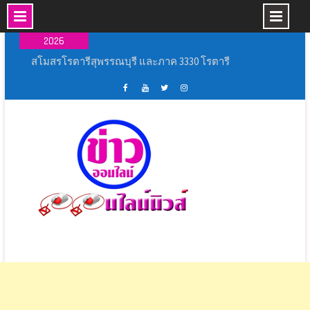
Skip
07 ส.ค.,
to
2026
content
สโมสรโรตารีสุพรรณบุรี และภาค 3330 โรตารี
สากล เปิดโครงการ “ถนนปลอดเหตุชีวิตปลอดภัย”
(Save Road Save Live : SRSL)
พิธีเปิดการแข่งขันกีฬากลุ่มโรงเรียนหัวโพธิ์ศรี
เฟส
ช่อง
ทวิ
อิน
สำราญ ประจำปีการศึกษา ๒๕๖๙
บุ้ค
ยู
ส
ส
เหล่ากาชาดจังหวัดนครปฐม มอบบ้านกาชาด
ศูนย์
ทู้
เตอร์
ตา
รวมใจ ช่วยเหลือผู้ประสบวาตภัย ในพื้นที่อำเภอ
ข่าว
ปอ
ออนไลน์
แกรม
กำแพงแสน
ออนไลน์
อน
นิ
พิธีเปิดงาน ” ร้อยรัก รวมใจ สตรีไทยบางปลาม้า ”
นิ
ไลน์
วส์
ประจำ ปี 2569
วส์
นิ
สุพรรณบุรี ผนึกกำลังทุกภาคส่วนฝึกทักษะและเพิ่ม
วส์
ศักยภาพ ชุด ชรบ.ในการดูแลประชาชน