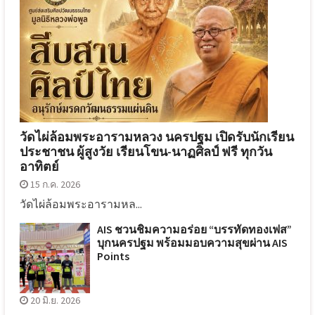
วัดไผ่ล้อมพระอารามหลวง นครปฐม เปิดรับนักเรียน
ประชาชน ผู้สูงวัย เรียนโขน-นาฏศิลป์ ฟรี ทุกวัน
อาทิตย์
15 ก.ค. 2026
วัดไผ่ล้อมพระอารามหล...
AIS ชวนชิมความอร่อย “บรรทัดทองเฟส”
บุกนครปฐม พร้อมมอบความสุขผ่าน AIS
Points
20 มิ.ย. 2026