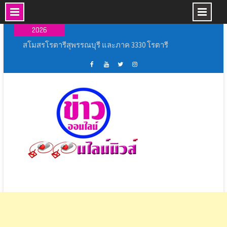
Skip
07 ส.ค.,
to
2026
content
พิธีเปิดการแข่งขันกีฬากลุ่มโรงเรียนหัวโพธิ์ศรี
สำราญ ประจำปีการศึกษา ๒๕๖๙
เหล่ากาชาดจังหวัดนครปฐม มอบบ้านกาชาด
รวมใจ ช่วยเหลือผู้ประสบวาตภัย ในพื้นที่อำเภอ
เฟส
ช่อง
ทวิ
อิน
กำแพงแสน
บุ้ค
ยู
ส
ส
พิธีเปิดงาน ” ร้อยรัก รวมใจ สตรีไทยบางปลาม้า ”
ศูนย์
ทู้
เตอร์
ตา
ประจำ ปี 2569
ข่าว
ปอ
ออนไลน์
แกรม
สุพรรณบุรี ผนึกกำลังทุกภาคส่วนฝึกทักษะและเพิ่ม
ออนไลน์
อน
นิ
ศักยภาพ ชุด ชรบ.ในการดูแลประชาชน
นิ
ไลน์
วส์
สโมสรโรตารีสุพรรณบุรี และภาค 3330 โรตารี
วส์
นิ
สากล เปิดโครงการ “ถนนปลอดเหตุชีวิตปลอดภัย”
วส์
(Save Road Save Live : SRSL)