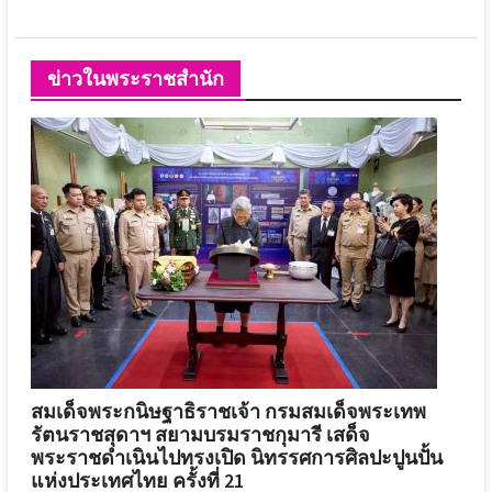
ข่าวในพระราชสำนัก
สมเด็จพระกนิษฐาธิราชเจ้า กรมสมเด็จพระเทพ
รัตนราชสุดาฯ สยามบรมราชกุมารี เสด็จ
พระราชดำเนินไปทรงเปิด นิทรรศการศิลปะปูนปั้น
แห่งประเทศไทย ครั้งที่ 21