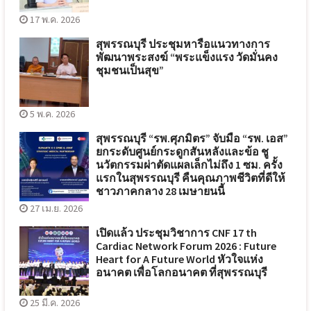
17 พ.ค. 2026
สุพรรณบุรี ประชุมหารือแนวทางการ
พัฒนาพระสงฆ์ “พระแข็งแรง วัดมั่นคง
ชุมชนเป็นสุข”
5 พ.ค. 2026
สุพรรณบุรี “รพ.ศุภมิตร” จับมือ “รพ. เอส”
ยกระดับศูนย์กระดูกสันหลังและข้อ ชู
นวัตกรรมผ่าตัดแผลเล็กไม่ถึง 1 ซม. ครั้ง
แรกในสุพรรณบุรี คืนคุณภาพชีวิตที่ดีให้
ชาวภาคกลาง 28 เมษายนนี้
27 เม.ย. 2026
เปิดแล้ว ประชุมวิชาการ CNF 17 th
Cardiac Network Forum 2026 : Future
Heart for A Future World หัวใจแห่ง
อนาคต เพื่อโลกอนาคต ที่สุพรรณบุรี
25 มี.ค. 2026