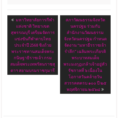
แนะแนว
Previous
Next
มหาวิทยาลัยการกีฬา
สภาวัฒนธรรมจังหวัด
เรื่อง
post:
post:
แห่งชาติ วิทยาเขต
นครปฐม ร่วมกับ
สุพรรณบุรี เตรียมจัดการ
สำนักงานวัฒนธรรม
แข่งขันกีฬาดาบไทย
จังหวัดนครปฐม กำหนด
ประจำปี 2568 ชิงถ้วย
จัดงาน “มหาธีรราชเจ้า
พระราชทานสมเด็จพระ
รำลึก” เฉลิมพระเกียรติ
กนิษฐาธิราชเจ้า กรม
พระบาทสมเด็จ
สมเด็จพระเทพรัตนราชสุ
พระมงกุฎเกล้าเจ้าอยู่หัว
ดาฯ สยามบรมราชกุมารี
รัชกาลที่ ๖ เนื่องใน
โอกาสวันคล้ายวัน
สวรรคตครบ ๑๐๐ ปี ๒๕
พฤศจิกายน ๒๕๖๘