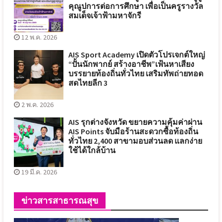
คุณูปการต่อการศึกษา เพื่อเป็นครูรางวัล
สมเด็จเจ้าฟ้ามหาจักรี
12 พ.ค. 2026
AIS Sport Academy เปิดตัวโปรเจกต์ใหญ่
“ปั้นนักพากย์ สร้างอาชีพ”เฟ้นหาเสียง
บรรยายท้องถิ่นทั่วไทย เสริมทัพถ่ายทอด
สดไทยลีก 3
2 พ.ค. 2026
AIS รุกต่างจังหวัด ขยายความคุ้มค่าผ่าน
AIS Points จับมือร้านสะดวกซื้อท้องถิ่น
ทั่วไทย 2,400 สาขามอบส่วนลด แลกง่าย
ใช้ได้ใกล้บ้าน
19 มี.ค. 2026
ข่าวสารสาธารณสุข