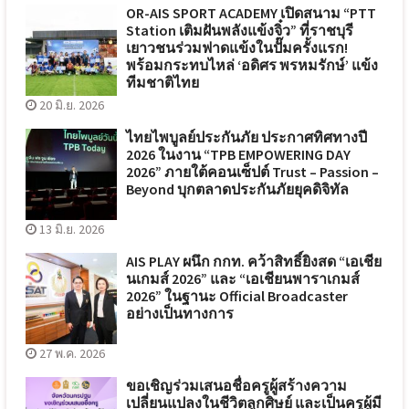
OR-AIS SPORT ACADEMY เปิดสนาม “PTT
Station เติมฝันพลังแข้งจิ๋ว” ที่ราชบุรี
เยาวชนร่วมฟาดแข้งในปั๊มครั้งแรก!
พร้อมกระทบไหล่ ‘อดิศร พรหมรักษ์’ แข้ง
ทีมชาติไทย
20 มิ.ย. 2026
ไทยไพบูลย์ประกันภัย ประกาศทิศทางปี
2026 ในงาน “TPB EMPOWERING DAY
2026” ภายใต้คอนเซ็ปต์ Trust – Passion –
Beyond บุกตลาดประกันภัยยุคดิจิทัล
13 มิ.ย. 2026
AIS PLAY ผนึก กกท. คว้าสิทธิ์ยิงสด “เอเชีย
นเกมส์ 2026” และ “เอเชียนพาราเกมส์
2026” ในฐานะ Official Broadcaster
อย่างเป็นทางการ
27 พ.ค. 2026
ขอเชิญร่วมเสนอชื่อครูผู้สร้างความ
เปลี่ยนแปลงในชีวิตลูกศิษย์ และเป็นครูผู้มี