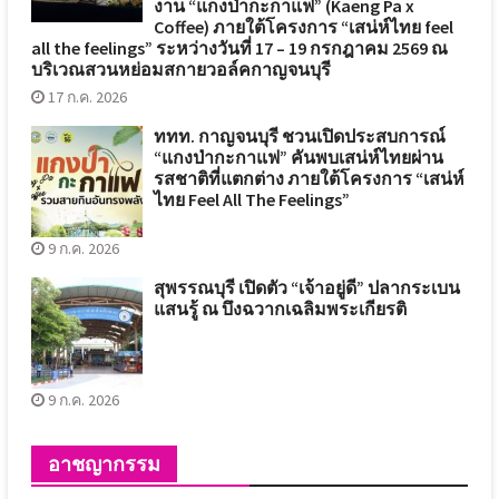
งาน “แกงป่ากะกาแฟ” (Kaeng Pa x
Coffee) ภายใต้โครงการ “เสน่ห์ไทย feel
all the feelings” ระหว่างวันที่ 17 – 19 กรกฎาคม 2569 ณ
บริเวณสวนหย่อมสกายวอล์คกาญจนบุรี
17 ก.ค. 2026
ททท. กาญจนบุรี ชวนเปิดประสบการณ์
“แกงป่ากะกาแฟ” คันพบเสน่ห์ไทยผ่าน
รสชาติที่แตกต่าง ภายใต้โครงการ “เสน่ห์
ไทย Feel All The Feelings”
9 ก.ค. 2026
สุพรรณบุรี เปิดตัว “เจ้าอยู่ดี” ปลากระเบน
แสนรู้ ณ บึงฉวากเฉลิมพระเกียรติ
9 ก.ค. 2026
อาชญากรรม