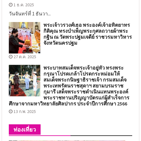
1 ธ.ค. 2025
วันจันทร์ที่ 1 ธันวา...
พระเจ้าวรวงศ์เธอ พระองค์เจ้าอทิตยาทร
กิติคุณ ทรงบำเพ็ญพระกุศลถวายผ้าพระ
กฐิน ณ วัดพระปฐมเจดีย์ ราชวรมหาวิหาร
จังหวัดนครปฐม
27 ต.ค. 2025
พระบาทสมเด็จพระเจ้าอยู่หัว ทรงพระ
กรุณาโปรดเกล้าโปรดกระหม่อมให้
สมเด็จพระกนิษฐาธิราชเจ้า กรมสมเด็จ
พระเทพรัตนราชสุดาฯ สยามบรมราช
กุมารี เสด็จพระราชดำเนินแทนพระองค์
พระราชทานปริญญาบัตรแก่ผู้สำเร็จการ
ศึกษาจากมหาวิทยาลัยศิลปากร ประจำปีการศึกษา 2566
13 ก.พ. 2025
ท่องเที่ยว