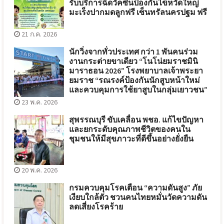
รับบริการฉีดวัคซีนป้องกันไข้หวัดใหญ่
มะเร็งปากมดลูกฟรี เซ็นทรัลนครปฐม ฟรี
21 ก.ค. 2026
นักวิ่งจากทั่วประเทศ กว่า 1 พันคนร่วม
งานกระต่ายขาเดียว “โนโน่ยมราชมินิ
มาราธอน 2026” โรงพยาบาลเจ้าพระยา
ยมราช “รณรงค์ป้องกันนักสูบหน้าใหม่
และควบคุมการใช้ยาสูบในกลุ่มเยาวชน”
23 พ.ค. 2026
สุพรรณบุรี ขับเคลื่อน พชอ. แก้ไขปัญหา
และยกระดับคุณภาพชีวิตของคนใน
ชุมชนให้มีสุขภาวะที่ดีขึ้นอย่างยั่งยืน
20 พ.ค. 2026
กรมควบคุมโรคเตือน “ความดันสูง” ภัย
เงียบใกล้ตัว ชวนคนไทยหมั่นวัดความดัน
ลดเสี่ยงโรคร้าย