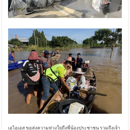
เอไอเอส ขอส่งความห่วงใยถึงพี่น้องประชาชน รวมถึงเจ้า