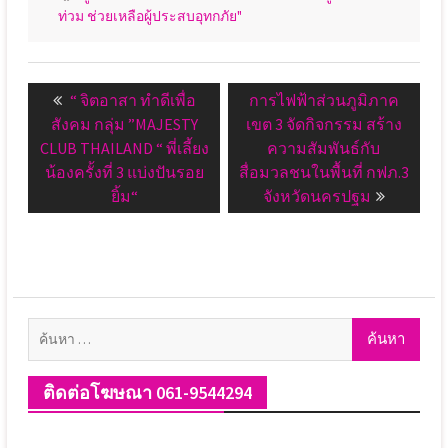
ท่วม ช่วยเหลือผู้ประสบอุทกภัย"
แนะแนว
Previous
Next
“ จิตอาสา ทำดีเพื่อ
การไฟฟ้าส่วนภูมิภาค
เรื่อง
post:
post:
สังคม กลุ่ม ”MAJESTY
เขต 3 จัดกิจกรรม สร้าง
CLUB THAILAND “ พี่เลี้ยง
ความสัมพันธ์กับ
น้องครั้งที่ 3 แบ่งปันรอย
สื่อมวลชนในพื้นที่ กฟภ.3
ยิ้ม“
จังหวัดนครปฐม
ค้นหา
สำหรับ:
ติดต่อโฆษณา 061-9544294