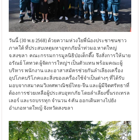
วันนี้ (30 พ.ย 2568) ด้วยความห่วงใยพี่น้องประชาชนชาว
ภาคใต้ ที่ประสบเหตุมหาอุทกภัยน้ำท่วมอ.หาดใหญ่
จ.สงขลา
คณะกรรมการมูลนิธิป่อเต็กตึ๊ง
จึงสั่งการให้นาย
อรัณย์ โตทวด
ผู้จัดการใหญ่ฯ เป็นตัวแทน
พร้อมคณะผู้
บริหาร พนักงาน และอาสาสมัคร
ช่วยกันลำเลียง
เครื่อง
อุปโภคบริโภคและสิ่งของเครื่องใช้จำเป็นต่างๆ
ที่ได้รับ
มอบจากสมาคมวิเทศพาณิชย์ไทย-จีน
และผู้มีจิตศรัทธาที่
ต้องการช่วยเหลือผู้ประสบอุทกภัย โดยลำเลียงขึ้นรถเทรล
เลอร์ และรถบรรทุก จำนวน 4 คัน ออกเดินทางไปยัง
อำเภอหาดใหญ้ จังหวัดสงขลา