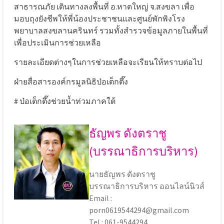
สาธารณภัย เดินทางลงพื้นที่ อ.หาดใหญ่ จ.สงขลา เพื่อ
มอบถุงยังชีพให้พี่น้องประชาชนและศูนย์พักพิงโรง
พยาบาลสงขลานครินทร์ รวมทั้งสำรวจข้อมูลภายในพื้นที่
เพื่อประเมินการช่วยเหลือ
รายละเอียดต่างๆในการช่วยเหลือจะเรียนให้ทราบต่อไป
ฝ่ายสื่อสารองค์กรมูลนิธิป่อเต็กตึ๊ง
# ป่อเต็กตึ๊งช่วยน้ำท่วมภาคใต้
ธัญพร ดังตราชู
(บรรณาธิการบริหาร)
นายธัญพร ดังตราชู
บรรณาธิการบริหาร ออนไลน์นิวส์
Email :
porn0619544294@gmail.com
Tel : 061-9544294