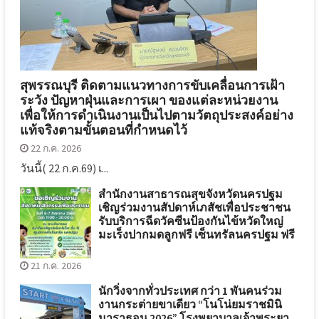
สุพรรณบุรี ติดตามแนวทางการขับเคลื่อนการเฝ้า
ระวัง ปัญหาฝุ่นและการเผา ของแต่ละหน่วยงาน
เพื่อให้การดำเนินงานเป็นไปตามวัตถุประสงค์อย่าง
แท้จริงตามขั้นตอนที่กำหนดไว้
22 ก.ค. 2026
วันนี้( 22 ก.ค.69) เ...
สำนักงานสาธารณสุขจังหวัดนครปฐม
เชิญร่วมงานสัปดาห์เภสัชเพื่อประชาชน
รับบริการฉีดวัคซีนป้องกันไข้หวัดใหญ่
มะเร็งปากมดลูกฟรี เซ็นทรัลนครปฐม ฟรี
21 ก.ค. 2026
นักวิ่งจากทั่วประเทศ กว่า 1 พันคนร่วม
งานกระต่ายขาเดียว “โนโน่ยมราชมินิ
มาราธอน 2026” โรงพยาบาลเจ้าพระยา