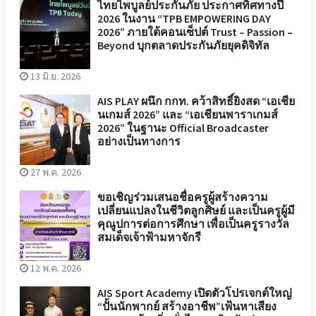
ไทยไพบูลย์ประกันภัย ประกาศทิศทางปี
2026 ในงาน “TPB EMPOWERING DAY
2026” ภายใต้คอนเซ็ปต์ Trust – Passion –
Beyond บุกตลาดประกันภัยยุคดิจิทัล
13 มิ.ย. 2026
AIS PLAY ผนึก กกท. คว้าสิทธิ์ยิงสด “เอเชีย
นเกมส์ 2026” และ “เอเชียนพาราเกมส์
2026” ในฐานะ Official Broadcaster
อย่างเป็นทางการ
27 พ.ค. 2026
ขอเชิญร่วมเสนอชื่อครูผู้สร้างความ
เปลี่ยนแปลงในชีวิตลูกศิษย์ และเป็นครูผู้มี
คุณูปการต่อการศึกษา เพื่อเป็นครูรางวัล
สมเด็จเจ้าฟ้ามหาจักรี
12 พ.ค. 2026
AIS Sport Academy เปิดตัวโปรเจกต์ใหญ่
“ปั้นนักพากย์ สร้างอาชีพ”เฟ้นหาเสียง