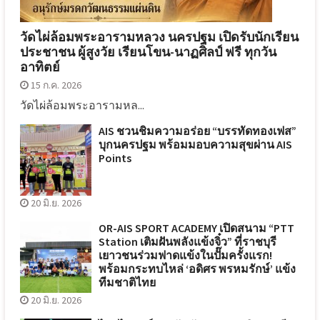
วัดไผ่ล้อมพระอารามหลวง นครปฐม เปิดรับนักเรียน
ประชาชน ผู้สูงวัย เรียนโขน-นาฏศิลป์ ฟรี ทุกวัน
อาทิตย์
15 ก.ค. 2026
วัดไผ่ล้อมพระอารามหล...
AIS ชวนชิมความอร่อย “บรรทัดทองเฟส”
บุกนครปฐม พร้อมมอบความสุขผ่าน AIS
Points
20 มิ.ย. 2026
OR-AIS SPORT ACADEMY เปิดสนาม “PTT
Station เติมฝันพลังแข้งจิ๋ว” ที่ราชบุรี
เยาวชนร่วมฟาดแข้งในปั๊มครั้งแรก!
พร้อมกระทบไหล่ ‘อดิศร พรหมรักษ์’ แข้ง
ทีมชาติไทย
20 มิ.ย. 2026