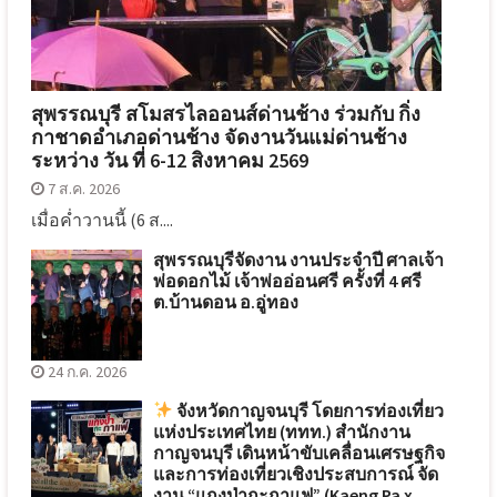
สุพรรณบุรี สโมสรไลออนส์ด่านช้าง ร่วมกับ กิ่ง
กาชาดอำเภอด่านช้าง จัดงานวันแม่ด่านช้าง
ระหว่าง วัน ที่ 6-12 สิงหาคม 2569
7 ส.ค. 2026
เมื่อค่ำวานนี้ (6 ส....
สุพรรณบุรีจัดงาน งานประจำปี ศาลเจ้า
พ่อดอกไม้ เจ้าพ่ออ่อนศรี ครั้งที่ 4 ศรี
ต.บ้านดอน อ.อู่ทอง
24 ก.ค. 2026
จังหวัดกาญจนบุรี โดยการท่องเที่ยว
แห่งประเทศไทย (ททท.) สำนักงาน
กาญจนบุรี เดินหน้าขับเคลื่อนเศรษฐกิจ
และการท่องเที่ยวเชิงประสบการณ์ จัด
งาน “แกงป่ากะกาแฟ” (Kaeng Pa x