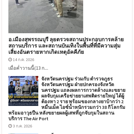
อ.เมืองสุพรรณบุรี ลุยตรวจสถานประกอบการคล้าย
สถานบริการ และสถานบันเทิงในพื้นที่ที่มีความสุ่ม
เสี่ยงอันตรายหากเกิดเหตุอัคคีภัย
14 ก.ค. 2026
เมื่อค่ำวานนี้(13 ก....
จังหวัดนครปฐม ร่วมกับ ตำรวจภูธร
จังหวัดนครปฐม ฝ่ายปกครองจังหวัด
นครปฐม แถลงผลการกวาดล้างและขยาย
ผลจับกุมเครือข่ายยาเสพติดรายใหญ่ ได้ผู้
ต้องหา 2 ราย พร้อมของกลางยาบ้ากว่า 2
หมื่นเม็ด ไอซ์น้ำหนักรวมกว่า 38 กิโลกรัม
พร้อมอาวุธปืน หลังขยายผลผู้เสพที่ถูกจับกุมในสถาน
บริการ The Air Port
3 ก.ค. 2026