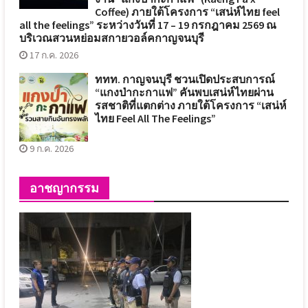
Coffee) ภายใต้โครงการ “เสน่ห์ไทย feel
all the feelings” ระหว่างวันที่ 17 – 19 กรกฎาคม 2569 ณ
บริเวณสวนหย่อมสกายวอล์คกาญจนบุรี
17 ก.ค. 2026
ททท. กาญจนบุรี ชวนเปิดประสบการณ์
“แกงป่ากะกาแฟ” คันพบเสน่ห์ไทยผ่าน
รสชาติที่แตกต่าง ภายใต้โครงการ “เสน่ห์
ไทย Feel All The Feelings”
9 ก.ค. 2026
อาชญากรรม