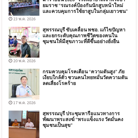
ยมราช “รณรงค์ป้องกันนักสูบหน้าใหม่
และควบคุมการใช้ยาสูบในกลุ่มเยาวชน”
23 พ.ค. 2026
สุพรรณบุรี ขับเคลื่อน พชอ. แก้ไขปัญหา
และยกระดับคุณภาพชีวิตของคนใน
ชุมชนให้มีสุขภาวะที่ดีขึ้นอย่างยั่งยืน
20 พ.ค. 2026
กรมควบคุมโรคเตือน “ความดันสูง” ภัย
เงียบใกล้ตัว ชวนคนไทยหมั่นวัดความดัน
ลดเสี่ยงโรคร้าย
17 พ.ค. 2026
สุพรรณบุรี ประชุมหารือแนวทางการ
พัฒนาพระสงฆ์ “พระแข็งแรง วัดมั่นคง
ชุมชนเป็นสุข”