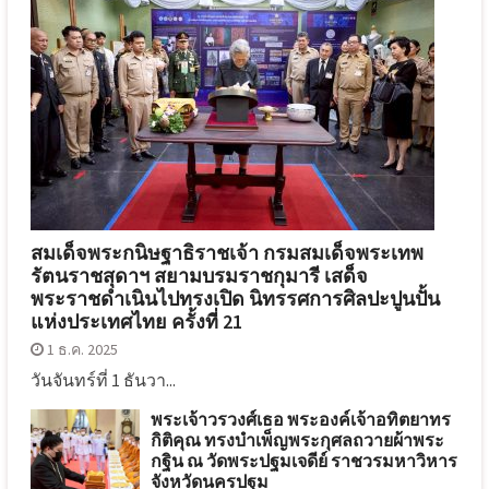
สมเด็จพระกนิษฐาธิราชเจ้า กรมสมเด็จพระเทพ
รัตนราชสุดาฯ สยามบรมราชกุมารี เสด็จ
พระราชดำเนินไปทรงเปิด นิทรรศการศิลปะปูนปั้น
แห่งประเทศไทย ครั้งที่ 21
1 ธ.ค. 2025
วันจันทร์ที่ 1 ธันวา...
พระเจ้าวรวงศ์เธอ พระองค์เจ้าอทิตยาทร
กิติคุณ ทรงบำเพ็ญพระกุศลถวายผ้าพระ
กฐิน ณ วัดพระปฐมเจดีย์ ราชวรมหาวิหาร
จังหวัดนครปฐม