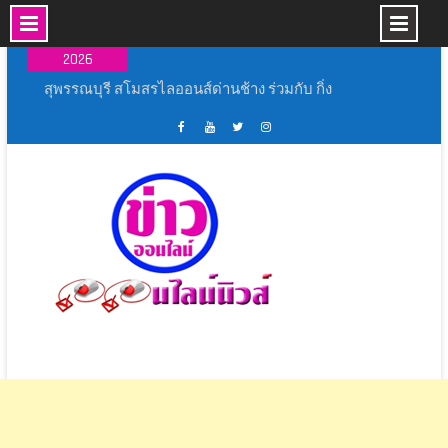
Skip
08 ส.ค.,
to
2026
content
สุพรรณบุรี สโมสรไลออนส์ด่านช้าง ร่วมกับ กิ่ง
กาชาดอำเภอด่านช้าง จัดงานวันแม่ด่านช้าง
ระหว่าง วัน ที่ 6-12 สิงหาคม 2569
หลวงพี่น้ำฝน ทำพิธีสงฆ์ ปักหมุดศูนย์ฝึกมวยไทย
เฟส
ช่อง
ทวิ
อิน
เรือนจำจังหวัดอ่างทอง สมศักดิ์ฯ ประธานในพิธี
บุ้ค
ยู
ส
ส
พิธีเปิดงาน ” ร้อยรัก รวมใจ สตรีไทยบางปลาม้า ”
ศูนย์
ทู้
เตอร์
ตา
ประจำ ปี 2569
ข่าว
ปอ
ออนไลน์
แกรม
ประธานกรรมาธิการการท่องเที่ยว เปิดสัมมนา
ออนไลน์
อน
นิ
พัฒนาศักยภาพอาสาสมัครท่องเที่ยว มุ่งยกระดับ
นิ
ไลน์
วส์
แหล่งท่องเที่ยวเชิงวัฒนธรรมจังหวัดนครปฐมสู่การ
วส์
นิ
ท่องเที่ยวคุณภาพอย่างยั่งยืน
วส์
สุพรรณบุรี จัดยิ่งใหญ่ พิธีเปิดการแข่งขันกีฬา
ภายใน “อู่ทอง เกมส์ 69”