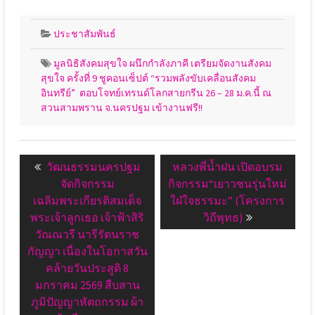
ประชาสัมพันธ์
มูลนิธิสังคมสุขใจ ผนึกกำลังภาคี เตรียมจัดงานสังคม
สุขใจ ครั้งที่ 9 ชูคอนเซ็ปต์ “รวมพลังขับเคลื่อนสังคม
อินทรีย์” ตอบโจทย์เทรนด์โลกสายกรีน 26 – 28 ม.ค.นี้ ณ
สวนสามพราน จ.นครปฐม เข้างานฟรี!!
แนะแนว
Previous
Next
วัฒนธรรมนครปฐม
หลวงพี่น้ำฝน เปิดอบรม
เรื่อง
post:
post:
จัดกิจกรรม
กิจกรรม“เยาวชนรุ่นใหม่
เฉลิมพระเกียรติสมเด็จ
ใฝ่ใจธรรมะ” (โครงการ
พระเจ้าลูกเธอ เจ้าฟ้าสิริ
วิถีพุทธ)
วัณณวรี นารีรัตนราช
กัญญา เนื่องในโอกาสวัน
คล้ายวันประสูติ 8
มกราคม 2569 สืบสาน
ภูมิปัญญาหัตถกรรม ผ้า