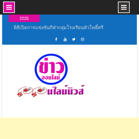
Skip
07 ส.ค.,
to
2026
content
พิธีเปิดการแข่งขันกีฬากลุ่มโรงเรียนหัวโพธิ์ศรี
สำราญ ประจำปีการศึกษา ๒๕๖๙
เหล่ากาชาดจังหวัดนครปฐม มอบบ้านกาชาด
รวมใจ ช่วยเหลือผู้ประสบวาตภัย ในพื้นที่อำเภอ
เฟส
ช่อง
ทวิ
อิน
กำแพงแสน
บุ้ค
ยู
ส
ส
พิธีเปิดงาน ” ร้อยรัก รวมใจ สตรีไทยบางปลาม้า ”
ศูนย์
ทู้
เตอร์
ตา
ประจำ ปี 2569
ข่าว
ปอ
ออนไลน์
แกรม
สุพรรณบุรี ผนึกกำลังทุกภาคส่วนฝึกทักษะและเพิ่ม
ออนไลน์
อน
นิ
ศักยภาพ ชุด ชรบ.ในการดูแลประชาชน
นิ
ไลน์
วส์
สโมสรโรตารีสุพรรณบุรี และภาค 3330 โรตารี
วส์
นิ
สากล เปิดโครงการ “ถนนปลอดเหตุชีวิตปลอดภัย”
วส์
(Save Road Save Live : SRSL)