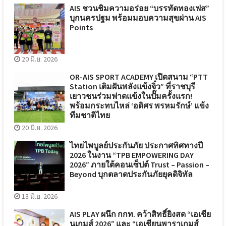
AIS ชวนชิมความอร่อย “บรรทัดทองเฟส”
บุกนครปฐม พร้อมมอบความสุขผ่าน AIS
Points
20 มิ.ย. 2026
OR-AIS SPORT ACADEMY เปิดสนาม “PTT
Station เติมฝันพลังแข้งจิ๋ว” ที่ราชบุรี
เยาวชนร่วมฟาดแข้งในปั๊มครั้งแรก!
พร้อมกระทบไหล่ ‘อดิศร พรหมรักษ์’ แข้ง
ทีมชาติไทย
20 มิ.ย. 2026
ไทยไพบูลย์ประกันภัย ประกาศทิศทางปี
2026 ในงาน “TPB EMPOWERING DAY
2026” ภายใต้คอนเซ็ปต์ Trust – Passion –
Beyond บุกตลาดประกันภัยยุคดิจิทัล
13 มิ.ย. 2026
AIS PLAY ผนึก กกท. คว้าสิทธิ์ยิงสด “เอเชีย
นเกมส์ 2026” และ “เอเชียนพาราเกมส์