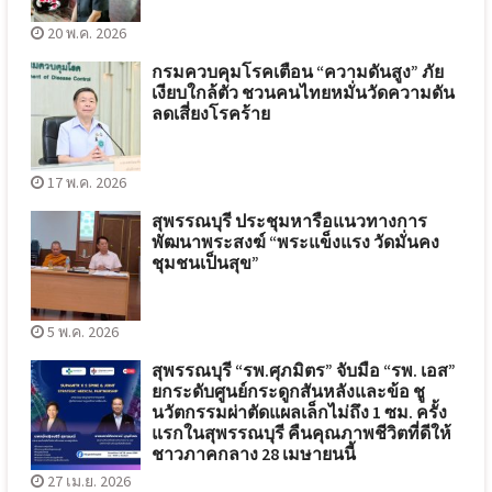
20 พ.ค. 2026
กรมควบคุมโรคเตือน “ความดันสูง” ภัย
เงียบใกล้ตัว ชวนคนไทยหมั่นวัดความดัน
ลดเสี่ยงโรคร้าย
17 พ.ค. 2026
สุพรรณบุรี ประชุมหารือแนวทางการ
พัฒนาพระสงฆ์ “พระแข็งแรง วัดมั่นคง
ชุมชนเป็นสุข”
5 พ.ค. 2026
สุพรรณบุรี “รพ.ศุภมิตร” จับมือ “รพ. เอส”
ยกระดับศูนย์กระดูกสันหลังและข้อ ชู
นวัตกรรมผ่าตัดแผลเล็กไม่ถึง 1 ซม. ครั้ง
แรกในสุพรรณบุรี คืนคุณภาพชีวิตที่ดีให้
ชาวภาคกลาง 28 เมษายนนี้
27 เม.ย. 2026