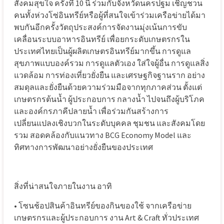
สังคมสุขใจ ครั้งที่ 10 นี้ ร่วมกับจังหวัดนครปฐม เชิญชวน
คนทั้งห่วงโซ่อินทรีย์หรือผู้ที่สนใจเข้าร่วมเครือข่ายได้มา
พบกันอีกครั้งวัตถุประสงค์การจัดงานมุ่งเน้นการขับ
เคลื่อนระบบอาหารอินทรีย์ เพื่อยกระดับเกษตรกรใน
ประเทศไทยเป็นผู้ผลิตเกษตรอินทรีย์มากขึ้น การดูแล
สุขภาพแบบองค์รวม การดูแลตัวเอง ใส่ใจผู้อื่น การดูแลสิ่ง
แวดล้อม การท่องเที่ยวยั่งยืน และเศรษฐกิจฐานราก อย่าง
สมดุลและยั่งยืนด้วยความร่วมมือจากทุกภาคส่วน ตั้งแต่
เกษตรกรต้นน้ำ ผู้ประกอบการ กลางน้ำ ไปจนถึงผู้บริโภค
และองค์กรภาคีปลายน้ำ เพื่อร่วมกันสร้างการ
เปลี่ยนแปลงเชิงบวกในระดับบุคคล ชุมชน และสังคมโดย
รวม สอดคล้องกับแนวทาง BCG Economy Model และ
ทิศทางการพัฒนาอย่างยั่งยืนของประเทศ
สิ่งที่น่าสนใจภายในงาน อาทิ
• โซนช้อปสินค้าอินทรีย์ของกินของใช้ จากเครือข่าย
เกษตรกรและผู้ประกอบการ งาน Art & Craft ทั่วประเทศ