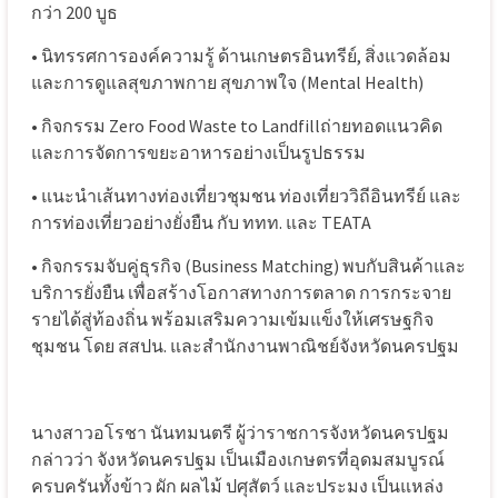
กว่า 200 บูธ
• นิทรรศการองค์ความรู้ ด้านเกษตรอินทรีย์, สิ่งแวดล้อม
และการดูแลสุขภาพกาย สุขภาพใจ (Mental Health)
• กิจกรรม Zero Food Waste to Landfillถ่ายทอดแนวคิด
และการจัดการขยะอาหารอย่างเป็นรูปธรรม
• แนะนำเส้นทางท่องเที่ยวชุมชน ท่องเที่ยววิถีอินทรีย์ และ
การท่องเที่ยวอย่างยั่งยืน กับ ททท. และ TEATA
• กิจกรรมจับคู่ธุรกิจ (Business Matching) พบกับสินค้าและ
บริการยั่งยืน เพื่อสร้างโอกาสทางการตลาด การกระจาย
รายได้สู่ท้องถิ่น พร้อมเสริมความเข้มแข็งให้เศรษฐกิจ
ชุมชน โดย สสปน. และสำนักงานพาณิชย์จังหวัดนครปฐม
นางสาวอโรชา นันทมนตรี ผู้ว่าราชการจังหวัดนครปฐม
กล่าวว่า จังหวัดนครปฐม เป็นเมืองเกษตรที่อุดมสมบูรณ์
ครบครันทั้งข้าว ผัก ผลไม้ ปศุสัตว์ และประมง เป็นแหล่ง