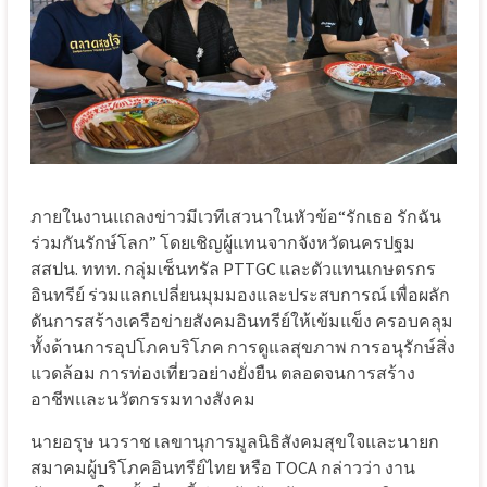
ภายในงานแถลงข่าวมีเวทีเสวนาในหัวข้อ“รักเธอ รักฉัน
ร่วมกันรักษ์โลก” โดยเชิญผู้แทนจากจังหวัดนครปฐม
สสปน. ททท. กลุ่มเซ็นทรัล PTTGC และตัวแทนเกษตรกร
อินทรีย์ ร่วมแลกเปลี่ยนมุมมองและประสบการณ์ เพื่อผลัก
ดันการสร้างเครือข่ายสังคมอินทรีย์ให้เข้มแข็ง ครอบคลุม
ทั้งด้านการอุปโภคบริโภค การดูแลสุขภาพ การอนุรักษ์สิ่ง
แวดล้อม การท่องเที่ยวอย่างยั่งยืน ตลอดจนการสร้าง
อาชีพและนวัตกรรมทางสังคม
นายอรุษ นวราช เลขานุการมูลนิธิสังคมสุขใจและนายก
สมาคมผู้บริโภคอินทรีย์ไทย หรือ TOCA กล่าวว่า งาน