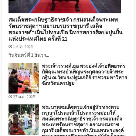
สมเด็จพระกนิษฐาธิราชเจ้า กรมสมเด็จพระเทพ
รัตนราชสุดาฯ สยามบรมราชกุมารี เสด็จ
พระราชดำเนินไปทรงเปิด นิทรรศการศิลปะปูนปั้น
แห่งประเทศไทย ครั้งที่ 21
1 ธ.ค. 2025
วันจันทร์ที่ 1 ธันวา...
พระเจ้าวรวงศ์เธอ พระองค์เจ้าอทิตยาทร
กิติคุณ ทรงบำเพ็ญพระกุศลถวายผ้าพระ
กฐิน ณ วัดพระปฐมเจดีย์ ราชวรมหาวิหาร
จังหวัดนครปฐม
27 ต.ค. 2025
พระบาทสมเด็จพระเจ้าอยู่หัว ทรงพระ
กรุณาโปรดเกล้าโปรดกระหม่อมให้
สมเด็จพระกนิษฐาธิราชเจ้า กรมสมเด็จ
พระเทพรัตนราชสุดาฯ สยามบรมราช
กุมารี เสด็จพระราชดำเนินแทนพระองค์
พระราชทานปริญญาบัตรแก่ผู้สำเร็จการ