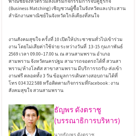
พาณิชย์จังหวัดร่วมส่งเสริมกิจกรรมการจับคู่ธุรกิจ
(Business Matching) เชิญชวนผู้ซื้อในจังหวัดและประสาน
สำนักงานพาณิชย์ในจังหวัดใกล้เคียงที่สนใจ
งานสังคมสุขใจ ครั้งที่ 10 เปิดให้ประชาชนทั่วไปเข้าร่วม
งาน โดยไม่เสียค่าใช้จ่าย ระหว่างวันที่ 13-15 กุมภาพันธ์
2569 เวลา 09.00–17.00 น. ณ สวนสามพราน อำเภอ
สามพราน จังหวัดนครปฐม สามารถจอดรถได้ที่ สวนสา
พราน/ห้างโลตัส สาขาสามพราน มีบริการรถรับ-ส่งเข้า
งานฟรี ตลอดทั้ง 3 วัน ข้อมูลการเดินทางสอบถามได้ที่
โทร 034 322 588 หรือติดตามกิจกรรมที่Facebook : งาน
สังคมสุขใจ สวนสามพราน
ธัญพร ดังตราชู
(บรรณาธิการบริหาร)
นายธัญพร ดังตราชู