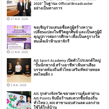
2026” ในฐานะ Official Broadcaster
อย่างเป็นทางการ
27 พ.ค. 2026
ขอเชิญร่วมเสนอชื่อครูผู้สร้างความ
เปลี่ยนแปลงในชีวิตลูกศิษย์ และเป็นครูผู้มี
คุณูปการต่อการศึกษา เพื่อเป็นครูรางวัล
สมเด็จเจ้าฟ้ามหาจักรี
12 พ.ค. 2026
AIS Sport Academy เปิดตัวโปรเจกต์ใหญ่
“ปั้นนักพากย์ สร้างอาชีพ”เฟ้นหาเสียง
บรรยายท้องถิ่นทั่วไทย เสริมทัพถ่ายทอด
สดไทยลีก 3
2 พ.ค. 2026
AIS รุกต่างจังหวัด ขยายความคุ้มค่าผ่าน
AIS Points จับมือร้านสะดวกซื้อท้องถิ่น
ทั่วไทย 2,400 สาขามอบส่วนลด แลกง่าย
ใช้ได้ใกล้บ้าน