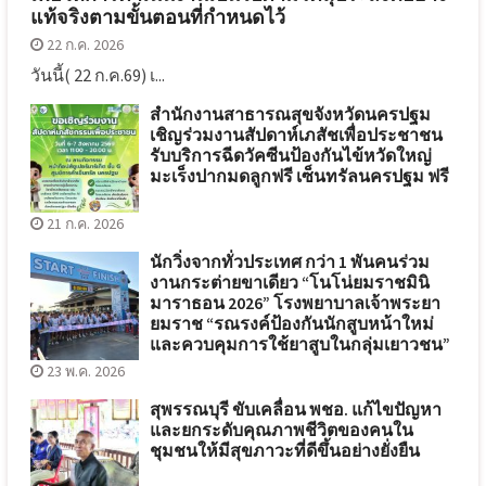
แท้จริงตามขั้นตอนที่กำหนดไว้
22 ก.ค. 2026
วันนี้( 22 ก.ค.69) เ...
สำนักงานสาธารณสุขจังหวัดนครปฐม
เชิญร่วมงานสัปดาห์เภสัชเพื่อประชาชน
รับบริการฉีดวัคซีนป้องกันไข้หวัดใหญ่
มะเร็งปากมดลูกฟรี เซ็นทรัลนครปฐม ฟรี
21 ก.ค. 2026
นักวิ่งจากทั่วประเทศ กว่า 1 พันคนร่วม
งานกระต่ายขาเดียว “โนโน่ยมราชมินิ
มาราธอน 2026” โรงพยาบาลเจ้าพระยา
ยมราช “รณรงค์ป้องกันนักสูบหน้าใหม่
และควบคุมการใช้ยาสูบในกลุ่มเยาวชน”
23 พ.ค. 2026
สุพรรณบุรี ขับเคลื่อน พชอ. แก้ไขปัญหา
และยกระดับคุณภาพชีวิตของคนใน
ชุมชนให้มีสุขภาวะที่ดีขึ้นอย่างยั่งยืน