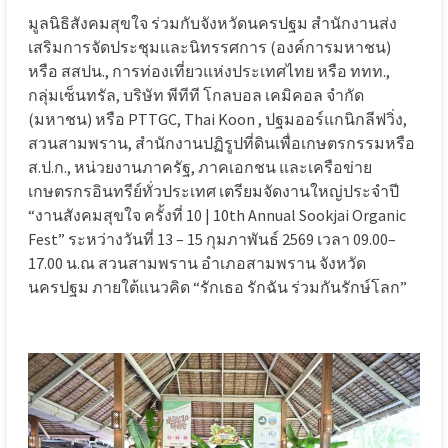
มูลนิธิสังคมสุขใจ ร่วมกับจังหวัดนครปฐม สำนักงานส่ง
เสริมการจัดประชุมและนิทรรศการ (องค์การมหาชน)
หรือ สสปน., การท่องเที่ยวแห่งประเทศไทย หรือ ททท.,
กลุ่มเซ็นทรัล, บริษัท พีทีที โกลบอล เคมิคอล จำกัด
(มหาชน) หรือ PTTGC, Thai Koon , ปฐมออร์แกนิกลีฟวิ่ง,
สวนสามพราน, สำนักงานปฏิรูปที่ดินเพื่อเกษตรกรรมหรือ
ส.ป.ก., หน่วยงานภาครัฐ, ภาคเอกชน และเครือข่าย
เกษตรกรอินทรีย์ทั่วประเทศ เตรียมจัดงานใหญ่ประจำปี
“งานสังคมสุขใจ ครั้งที่ 10 | 10th Annual Sookjai Organic
Fest” ระหว่างวันที่ 13 – 15 กุมภาพันธ์ 2569 เวลา 09.00–
17.00 น.ณ สวนสามพราน อำเภอสามพราน จังหวัด
นครปฐม ภายใต้แนวคิด “รักเธอ รักฉัน ร่วมกันรักษ์โลก”