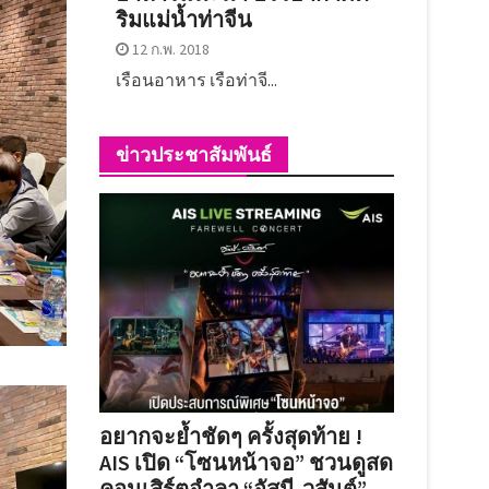
ริมแม่น้ำท่าจีน
12 ก.พ. 2018
เรือนอาหาร เรือท่าจี...
ข่าวประชาสัมพันธ์
อยากจะย้ำชัดๆ ครั้งสุดท้าย !
AIS เปิด “โซนหน้าจอ” ชวนดูสด
คอนเสิร์ตอำลา “อัสนี-วสันต์”