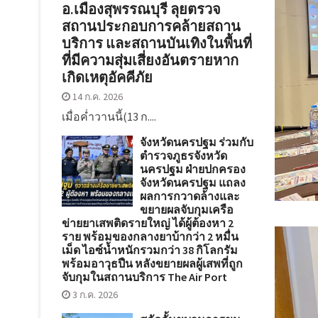
อ.เมืองสุพรรณบุรี ลุยตรวจ
สถานประกอบการคล้ายสถาน
บริการ และสถานบันเทิงในพื้นที่
ที่มีความสุ่มเสี่ยงอันตรายหาก
เกิดเหตุอัคคีภัย
14 ก.ค. 2026
เมื่อค่ำวานนี้(13 ก....
จังหวัดนครปฐม ร่วมกับ
ตำรวจภูธรจังหวัด
นครปฐม ฝ่ายปกครอง
จังหวัดนครปฐม แถลง
ผลการกวาดล้างและ
ขยายผลจับกุมเครือ
ข่ายยาเสพติดรายใหญ่ ได้ผู้ต้องหา 2
ราย พร้อมของกลางยาบ้ากว่า 2 หมื่น
เม็ด ไอซ์น้ำหนักรวมกว่า 38 กิโลกรัม
พร้อมอาวุธปืน หลังขยายผลผู้เสพที่ถูก
จับกุมในสถานบริการ The Air Port
3 ก.ค. 2026