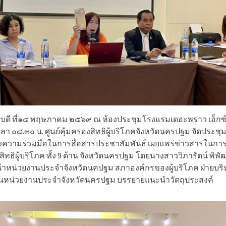
สบดี ที่๑๔ พฤษภาคม ๒๕๖๙ ณ ห้องประชุมโรงแรมเดอะพราว เอ็กซ์
ลา ๐๘.๓๐ น. ศูนย์คุ้มครองสิทธิผู้บริโภคจังหวัดนครปฐม จัดประชุม
ังความร่วมมือในการสื่อสารประชาสัมพันธ์ เผยแพร่ข่าวสารในกา
สิทธิผู้บริโภค ทั้ง 9 ด้าน จังหวัดนครปฐม โดยนางสาววิภารัตน์ พิพั
น้าหน่วยงานประจำจังหวัดนคปฐม สภาองค์กรของผู้บริโภค
ฝ่ายบร
นหน่วยงานประจำจังหวัดนครปฐม บรรยายแนะนำวัตถุประสงค์