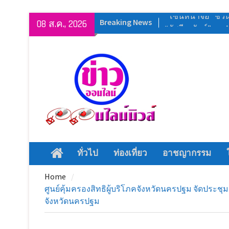
Skip
Breaking News
ประธานกรรมาธิการ
08 ส.ค., 2026
to
สัมมนาพัฒนาศัก
content
เที่ยว มุ่งยกระดับแ
วัฒนธรรมจังหวัด
เที่ยวคุณภาพอย่างย
สุพรรณบุรี จัดยิ่งใ
แข่งขันกีฬาภายใน 
สุพรรณบุรี สโมสร
ร่วมกับ กิ่งกาชาด
งานวันแม่ด่านช้าง 
สิงหาคม 2569
ทั่วไป
ท่องเที่ยว
อาชญากรรม
Home
ยิ่งใหญ่อลังการม
ประถมศึกษา งาน
Home
สร้างสรรค์ ลูกสุพ
ศูนย์คุ้มครองสิทธิผู้บริโภคจังหวัดนครปฐม จัดประชุ
อยากจะย้ำชัดๆ ครั้ง
จังหวัดนครปฐม
“โซนหน้าจอ” ชวน
“อัสนี-วสันต์” บน AI