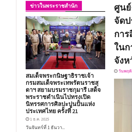
ศูนย
ข่าวในพระราชสำนัก
จัดป
การส
ในกา
จัง
วันพฤห
สมเด็จพระกนิษฐาธิราชเจ้า
กรมสมเด็จพระเทพรัตนราชสุ
ดาฯ สยามบรมราชกุมารี เสด็จ
พระราชดำเนินไปทรงเปิด
นิทรรศการศิลปะปูนปั้นแห่ง
ประเทศไทย ครั้งที่ 21
1 ธ.ค. 2025
วันจันทร์ที่ 1 ธันวา...