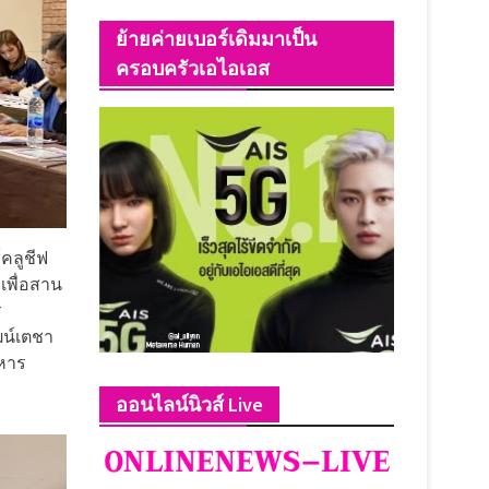
ย้ายค่ายเบอร์เดิมมาเป็น
ครอบครัวเอไอเอส
คลูชีฟ
เพื่อสาน
ร
ฒน์เตชา
ิหาร
ออนไลน์นิวส์ Live