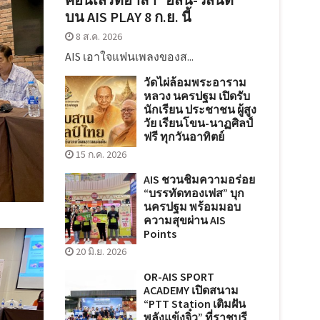
บน AIS PLAY 8 ก.ย. นี้
8 ส.ค. 2026
AIS เอาใจแฟนเพลงของส...
วัดไผ่ล้อมพระอาราม
หลวง นครปฐม เปิดรับ
นักเรียน ประชาชน ผู้สูง
วัย เรียนโขน-นาฏศิลป์
ฟรี ทุกวันอาทิตย์
15 ก.ค. 2026
AIS ชวนชิมความอร่อย
“บรรทัดทองเฟส” บุก
นครปฐม พร้อมมอบ
ความสุขผ่าน AIS
Points
20 มิ.ย. 2026
OR-AIS SPORT
ACADEMY เปิดสนาม
“PTT Station เติมฝัน
พลังแข้งจิ๋ว” ที่ราชบุรี