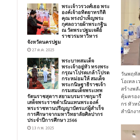
พระเจ้าวรวงศ์เธอ พระ
องค์เจ้าอทิตยาทรกิติ
คุณ ทรงบำเพ็ญพระ
กุศลถวายผ้าพระกฐิน
ณ วัดพระปฐมเจดีย์
ราชวรมหาวิหาร
จังหวัดนครปฐม
27 ต.ค. 2025
พระบาทสมเด็จ
พระเจ้าอยู่หัว ทรงพระ
กรุณาโปรดเกล้าโปรด
วันพฤหั
กระหม่อมให้ สมเด็จ
โอเทล เว
พระกนิษฐาธิราชเจ้า
สร้างพล
กรมสมเด็จพระเทพ
คุ้มครอง
รัตนราชสุดาฯ สยามบรมราชกุมารี
เสด็จพระราชดำเนินแทนพระองค์
กร หัวห
พระราชทานปริญญาบัตรแก่ผู้สำเร็จ
สำนักงา
การศึกษาจากมหาวิทยาลัยศิลปากร
ประจำปีการศึกษา 2566
13 ก.พ. 2025