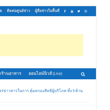
ิต
ติดต่อศูนย์ข่าว
ผู้สื่อข่าวในพื้นที่
เฟส
ช่อง
ทวิ
อิน
บุ้ค
ยู
ส
ส
ศูนย์
ทู้
เตอร์
ตา
ข่าว
ปอ
ออนไลน์
แกรม
ออนไลน์
อน
นิ
นิ
ไลน์
วส์
วส์
นิ
วส์
ร้านอาหาร
ออนไลน์นิวส์ (Live)
ข่าวสารในการ คุ้มครองสิทธิผู้บริโภค ทั้ง 9 ด้าน