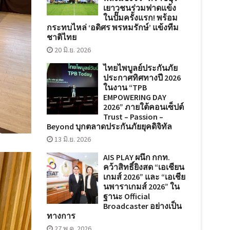
เยาวชนร่วมฟาดแข้ง
ในปั๊มครั้งแรก! พร้อม
กระทบไหล่ ‘อดิศร พรหมรักษ์’ แข้งทีม
ชาติไทย
20 มิ.ย. 2026
ไทยไพบูลย์ประกันภัย
ประกาศทิศทางปี 2026
ในงาน “TPB
EMPOWERING DAY
2026” ภายใต้คอนเซ็ปต์
Trust – Passion –
Beyond บุกตลาดประกันภัยยุคดิจิทัล
13 มิ.ย. 2026
AIS PLAY ผนึก กกท.
คว้าสิทธิ์ยิงสด “เอเชียน
เกมส์ 2026” และ “เอเชีย
นพาราเกมส์ 2026” ใน
ฐานะ Official
Broadcaster อย่างเป็น
ทางการ
27 พ.ค. 2026