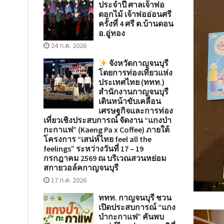
ประจำปี ศาลเจ้าพ่อ
ดอกไม้ เจ้าพ่ออ่อนศรี
ครั้งที่ 4 ศรี ต.บ้านดอน
อ.อู่ทอง
24 ก.ค. 2026
จังหวัดกาญจนบุรี
โดยการท่องเที่ยวแห่ง
ประเทศไทย (ททท.)
สำนักงานกาญจนบุรี
เดินหน้าขับเคลื่อน
เศรษฐกิจและการท่อง
เที่ยวเชิงประสบการณ์ จัดงาน “แกงป่า
กะกาแฟ” (Kaeng Pa x Coffee) ภายใต้
โครงการ “เสน่ห์ไทย feel all the
feelings” ระหว่างวันที่ 17 – 19
กรกฎาคม 2569 ณ บริเวณสวนหย่อม
สกายวอล์คกาญจนบุรี
17 ก.ค. 2026
ททท. กาญจนบุรี ชวน
เปิดประสบการณ์ “แกง
ป่ากะกาแฟ” คันพบ