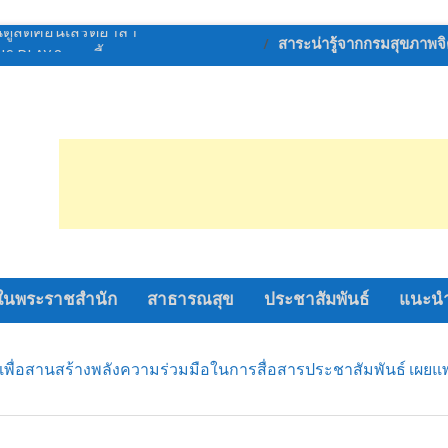
การท่องเที่ยว เปิด
สาระน่ารู้จากกรมสุขภาพจ
ยภาพอาสาสมัครท่อง
หล่งท่องเที่ยวเชิง
นครปฐมสู่การท่อง
ั่งยืน
หญ่ พิธีเปิดการ
“อู่ทอง เกมส์ 69”
ไลออนส์ด่านช้าง
อำเภอด่านช้าง จัด
ระหว่าง วัน ที่ 6-12
ในพระราชสำนัก
สาธารณสุข
ประชาสัมพันธ์
แนะนำ
หกรรมดนตรีเด็ก
มหกรรมดนตรี
รรณบุรี เขต 1
มเพื่อสานสร้างพลังความร่วมมือในการสื่อสารประชาสัมพันธ์ เผยแพร่
สุดท้าย ! AIS เปิด
ดูสดคอนเสิร์ตอำลา
S PLAY 8 ก.ย. นี้