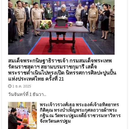
สมเด็จพระกนิษฐาธิราชเจ้า กรมสมเด็จพระเทพ
รัตนราชสุดาฯ สยามบรมราชกุมารี เสด็จ
พระราชดำเนินไปทรงเปิด นิทรรศการศิลปะปูนปั้น
แห่งประเทศไทย ครั้งที่ 21
1 ธ.ค. 2025
วันจันทร์ที่ 1 ธันวา...
พระเจ้าวรวงศ์เธอ พระองค์เจ้าอทิตยาทร
กิติคุณ ทรงบำเพ็ญพระกุศลถวายผ้าพระ
กฐิน ณ วัดพระปฐมเจดีย์ ราชวรมหาวิหาร
จังหวัดนครปฐม