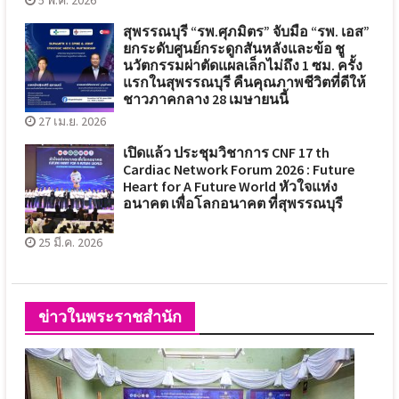
สุพรรณบุรี “รพ.ศุภมิตร” จับมือ “รพ. เอส”
ยกระดับศูนย์กระดูกสันหลังและข้อ ชู
นวัตกรรมผ่าตัดแผลเล็กไม่ถึง 1 ซม. ครั้ง
แรกในสุพรรณบุรี คืนคุณภาพชีวิตที่ดีให้
ชาวภาคกลาง 28 เมษายนนี้
27 เม.ย. 2026
เปิดแล้ว ประชุมวิชาการ CNF 17 th
Cardiac Network Forum 2026 : Future
Heart for A Future World หัวใจแห่ง
อนาคต เพื่อโลกอนาคต ที่สุพรรณบุรี
25 มี.ค. 2026
ข่าวในพระราชสำนัก