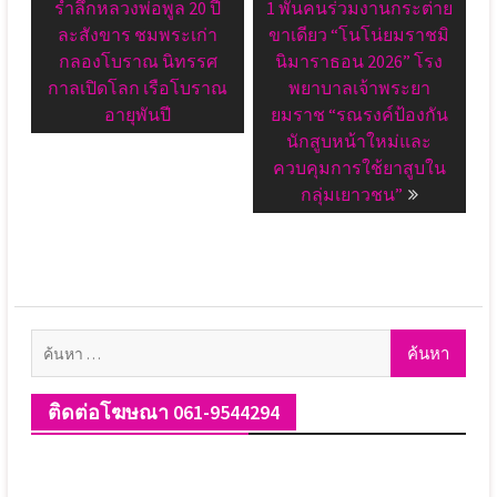
post:
post:
รำลึกหลวงพ่อพูล 20 ปี
1 พันคนร่วมงานกระต่าย
ละสังขาร ชมพระเก่า
ขาเดียว “โนโน่ยมราชมิ
กลองโบราณ นิทรรศ
นิมาราธอน 2026” โรง
กาลเปิดโลก เรือโบราณ
พยาบาลเจ้าพระยา
อายุพันปี
ยมราช “รณรงค์ป้องกัน
นักสูบหน้าใหม่และ
ควบคุมการใช้ยาสูบใน
กลุ่มเยาวชน”
ค้นหา
สำหรับ:
ติดต่อโฆษณา 061-9544294