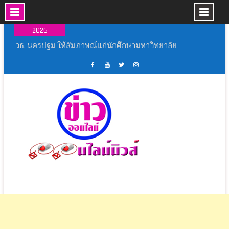
Skip
08 ส.ค.,
to
2026
content
ยิ่งใหญ่อลังการมหกรรมดนตรีเด็กประถมศึกษา
งานมหกรรมดนตรีสร้างสรรค์ ลูกสุพรรณบุรี เขต 1
อยากจะย้ำชัดๆ ครั้งสุดท้าย ! AIS เปิด “โซนหน้าจอ”
ชวนดูสดคอนเสิร์ตอำลา “อัสนี-วสันต์” บน AIS PLAY
เฟส
ช่อง
ทวิ
อิน
8 ก.ย. นี้
บุ้ค
ยู
ส
ส
มทร.รัตนโกสินทร์ จัดกิจกรรม Freshy Night
ศูนย์
ทู้
เตอร์
ตา
RMUTR 2026 ภายใต้โครงการเปิดโลกกิจกรรม
ข่าว
ปอ
ออนไลน์
แกรม
ชมรมนักศึกษา
ออนไลน์
อน
นิ
สุพรรณบุรี จัดพิธีเเสดงมุทิตาจิต หลวงพ่อมหามนพ
นิ
ไลน์
วส์
วัดพังม่วง
วส์
นิ
วธ. นครปฐม ให้สัมภาษณ์แก่นักศึกษามหาวิทยาลัย
วส์
ธรรมศาสตร์ เรื่องวิถีชีวิต ความเชื่อ และอัตลักษณ์
ทางวัฒนธรรมของกลุ่มชาติพันธุ์ลาวครั่งฯ