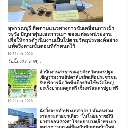
สุพรรณบุรี ติดตามแนวทางการขับเคลื่อนการเฝ้า
ระวัง ปัญหาฝุ่นและการเผา ของแต่ละหน่วยงาน
เพื่อให้การดำเนินงานเป็นไปตามวัตถุประสงค์อย่าง
แท้จริงตามขั้นตอนที่กำหนดไว้
22 ก.ค. 2026
วันนี้( 22 ก.ค.69) เ...
สำนักงานสาธารณสุขจังหวัดนครปฐม
เชิญร่วมงานสัปดาห์เภสัชเพื่อประชาชน
รับบริการฉีดวัคซีนป้องกันไข้หวัดใหญ่
มะเร็งปากมดลูกฟรี เซ็นทรัลนครปฐม ฟรี
21 ก.ค. 2026
นักวิ่งจากทั่วประเทศ กว่า 1 พันคนร่วม
งานกระต่ายขาเดียว “โนโน่ยมราชมินิ
มาราธอน 2026” โรงพยาบาลเจ้าพระยา
ยมราช “รณรงค์ป้องกันนักสูบหน้าใหม่