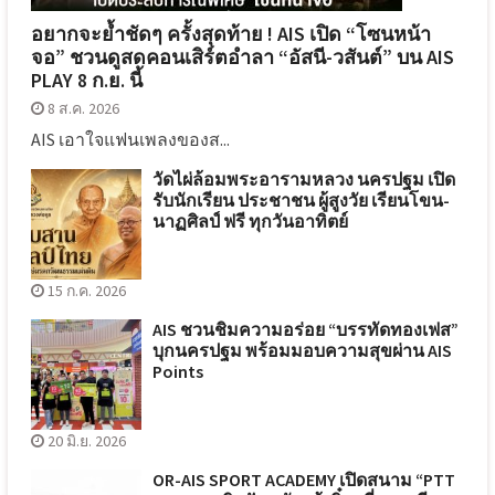
อยากจะย้ำชัดๆ ครั้งสุดท้าย ! AIS เปิด “โซนหน้า
จอ” ชวนดูสดคอนเสิร์ตอำลา “อัสนี-วสันต์” บน AIS
PLAY 8 ก.ย. นี้
8 ส.ค. 2026
AIS เอาใจแฟนเพลงของส...
วัดไผ่ล้อมพระอารามหลวง นครปฐม เปิด
รับนักเรียน ประชาชน ผู้สูงวัย เรียนโขน-
นาฏศิลป์ ฟรี ทุกวันอาทิตย์
15 ก.ค. 2026
AIS ชวนชิมความอร่อย “บรรทัดทองเฟส”
บุกนครปฐม พร้อมมอบความสุขผ่าน AIS
Points
20 มิ.ย. 2026
OR-AIS SPORT ACADEMY เปิดสนาม “PTT