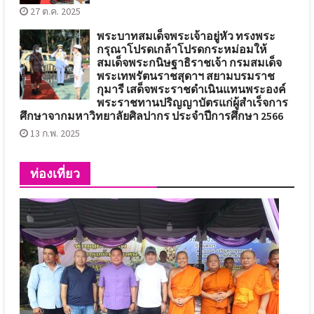
27 ต.ค. 2025
พระบาทสมเด็จพระเจ้าอยู่หัว ทรงพระ
กรุณาโปรดเกล้าโปรดกระหม่อมให้
สมเด็จพระกนิษฐาธิราชเจ้า กรมสมเด็จ
พระเทพรัตนราชสุดาฯ สยามบรมราช
กุมารี เสด็จพระราชดำเนินแทนพระองค์
พระราชทานปริญญาบัตรแก่ผู้สำเร็จการ
ศึกษาจากมหาวิทยาลัยศิลปากร ประจำปีการศึกษา 2566
13 ก.พ. 2025
ท่องเที่ยว