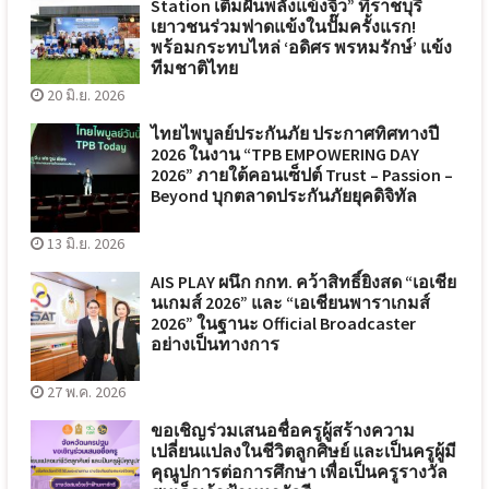
Station เติมฝันพลังแข้งจิ๋ว” ที่ราชบุรี
เยาวชนร่วมฟาดแข้งในปั๊มครั้งแรก!
พร้อมกระทบไหล่ ‘อดิศร พรหมรักษ์’ แข้ง
ทีมชาติไทย
20 มิ.ย. 2026
ไทยไพบูลย์ประกันภัย ประกาศทิศทางปี
2026 ในงาน “TPB EMPOWERING DAY
2026” ภายใต้คอนเซ็ปต์ Trust – Passion –
Beyond บุกตลาดประกันภัยยุคดิจิทัล
13 มิ.ย. 2026
AIS PLAY ผนึก กกท. คว้าสิทธิ์ยิงสด “เอเชีย
นเกมส์ 2026” และ “เอเชียนพาราเกมส์
2026” ในฐานะ Official Broadcaster
อย่างเป็นทางการ
27 พ.ค. 2026
ขอเชิญร่วมเสนอชื่อครูผู้สร้างความ
เปลี่ยนแปลงในชีวิตลูกศิษย์ และเป็นครูผู้มี
คุณูปการต่อการศึกษา เพื่อเป็นครูรางวัล