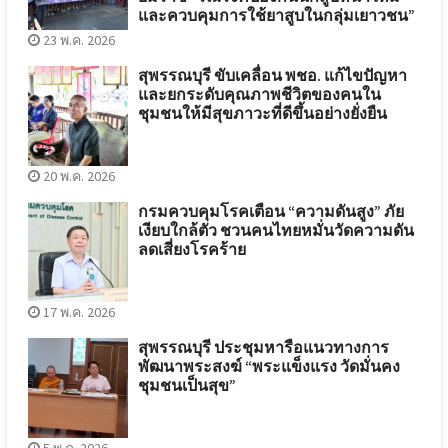
และควบคุมการใช้ยาสูบในกลุ่มเยาวชน”
23 พ.ค. 2026
สุพรรณบุรี ขับเคลื่อน พชอ. แก้ไขปัญหา
และยกระดับคุณภาพชีวิตของคนใน
ชุมชนให้มีสุขภาวะที่ดีขึ้นอย่างยั่งยืน
20 พ.ค. 2026
กรมควบคุมโรคเตือน “ความดันสูง” ภัย
เงียบใกล้ตัว ชวนคนไทยหมั่นวัดความดัน
ลดเสี่ยงโรคร้าย
17 พ.ค. 2026
สุพรรณบุรี ประชุมหารือแนวทางการ
พัฒนาพระสงฆ์ “พระแข็งแรง วัดมั่นคง
ชุมชนเป็นสุข”
5 พ.ค. 2026