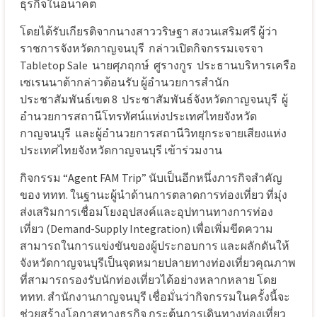
ธุรกิจในอนาคต
โดยได้รับเกียรติจากนางสาววริษฐา สงวนเสริมศรี ผู้ว่า
ราชการจังหวัดกาญจนบุรี
กล่าวเปิดกิจกรรมเจรจา
Tabletop Sale
นายศุภฤกษ์
ศูรางกูร
ประธานบริหารเครือ
เซเรนนาต้ากล่าวต้อนรับ ผู้อำนวยการสำนัก
ประชาสัมพันธ์เขต 8
ประชาสัมพันธ์จังหวัดกาญจนบุรี
ผู้
อำนวยการสถานีโทรทัศน์แห่งประเทศไทยจังหวัด
กาญจนบุรี
และผู้อำนวยการสถานีวิทยุกระจายเสียงแห่ง
ประเทศไทยจังหวัดกาญจนบุรี เข้าร่วมงาน
กิจกรรม “Agent FAM Trip” นับเป็นอีกหนึ่งภารกิจสำคัญ
ของ ททท. ในฐานะผู้นำด้านการตลาดการท่องเที่ยว ที่มุ่ง
ส่งเสริมการเชื่อมโยงอุปสงค์และอุปทานทางการท่อง
เที่ยว (Demand-Supply Integration) เพื่อเพิ่มขีดความ
สามารถในการแข่งขันของผู้ประกอบการ และผลักดันให้
จังหวัดกาญจนบุรีเป็นจุดหมายปลายทางท่องเที่ยวคุณภาพ
ที่สามารถรองรับนักท่องเที่ยวได้อย่างหลากหลาย โดย
ททท. สำนักงานกาญจนบุรี เชื่อมั่นว่ากิจกรรมในครั้งนี้จะ
ช่วยสร้างโอกาสทางธุรกิจ กระตุ้นการเดินทางท่องเที่ยว