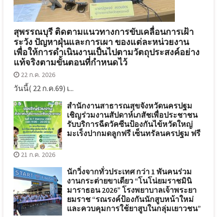
สุพรรณบุรี ติดตามแนวทางการขับเคลื่อนการเฝ้า
ระวัง ปัญหาฝุ่นและการเผา ของแต่ละหน่วยงาน
เพื่อให้การดำเนินงานเป็นไปตามวัตถุประสงค์อย่าง
แท้จริงตามขั้นตอนที่กำหนดไว้
22 ก.ค. 2026
วันนี้( 22 ก.ค.69) เ...
สำนักงานสาธารณสุขจังหวัดนครปฐม
เชิญร่วมงานสัปดาห์เภสัชเพื่อประชาชน
รับบริการฉีดวัคซีนป้องกันไข้หวัดใหญ่
มะเร็งปากมดลูกฟรี เซ็นทรัลนครปฐม ฟรี
21 ก.ค. 2026
นักวิ่งจากทั่วประเทศ กว่า 1 พันคนร่วม
งานกระต่ายขาเดียว “โนโน่ยมราชมินิ
มาราธอน 2026” โรงพยาบาลเจ้าพระยา
ยมราช “รณรงค์ป้องกันนักสูบหน้าใหม่
และควบคุมการใช้ยาสูบในกลุ่มเยาวชน”