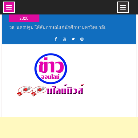
Skip
08 ส.ค.,
to
2026
content
วธ. นครปฐม ให้สัมภาษณ์แก่นักศึกษามหาวิทยาลัย
ธรรมศาสตร์ เรื่องวิถีชีวิต ความเชื่อ และอัตลักษณ์
ทางวัฒนธรรมของกลุ่มชาติพันธุ์ลาวครั่งฯ
ยิ่งใหญ่อลังการมหกรรมดนตรีเด็กประถมศึกษา
เฟส
ช่อง
ทวิ
อิน
งานมหกรรมดนตรีสร้างสรรค์ ลูกสุพรรณบุรี เขต 1
บุ้ค
ยู
ส
ส
อยากจะย้ำชัดๆ ครั้งสุดท้าย ! AIS เปิด “โซนหน้าจอ”
ศูนย์
ทู้
เตอร์
ตา
ชวนดูสดคอนเสิร์ตอำลา “อัสนี-วสันต์” บน AIS PLAY
ข่าว
ปอ
ออนไลน์
แกรม
8 ก.ย. นี้
ออนไลน์
อน
นิ
มทร.รัตนโกสินทร์ จัดกิจกรรม Freshy Night
นิ
ไลน์
วส์
RMUTR 2026 ภายใต้โครงการเปิดโลกกิจกรรม
วส์
นิ
ชมรมนักศึกษา
วส์
สุพรรณบุรี จัดพิธีเเสดงมุทิตาจิต หลวงพ่อมหามนพ
วัดพังม่วง