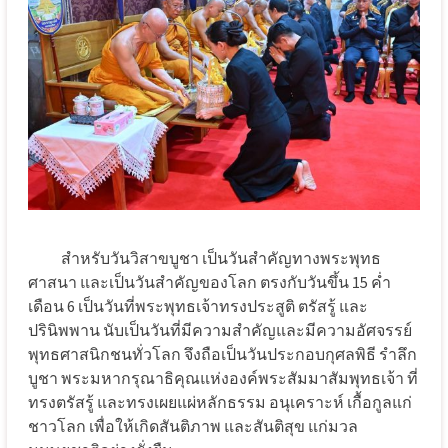
สำหรับวันวิสาขบูชา เป็นวันสำคัญทางพระพุทธ
ศาสนา และเป็นวันสำคัญของโลก ตรงกับวันขึ้น 15 ค่ำ
เดือน 6 เป็นวันที่พระพุทธเจ้าทรงประสูติ ตรัสรู้ และ
ปรินิพพาน นับเป็นวันที่มีความสำคัญและมีความอัศจรรย์
พุทธศาสนิกชนทั่วโลก จึงถือเป็นวันประกอบกุศลพิธี รำลึก
บูชา พระมหากรุณาธิคุณแห่งองค์พระสัมมาสัมพุทธเจ้า ที่
ทรงตรัสรู้ และทรงเผยแผ่หลักธรรม อนุเคราะห์ เกื้อกูลแก่
ชาวโลก เพื่อให้เกิดสันติภาพ และสันติสุข แก่มวล