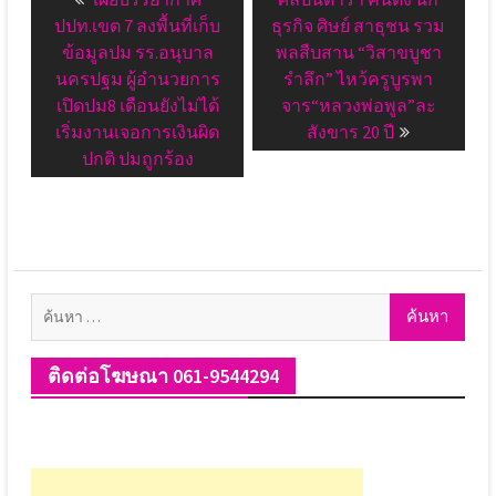
เรื่อง
post:
post:
ปปท.เขต 7 ลงพื้นที่เก็บ
ธุรกิจ ศิษย์ สาธุชน รวม
ข้อมูลปม รร.อนุบาล
พลสืบสาน “วิสาขบูชา
นครปฐม ผู้อำนวยการ
รำลึก” ไหว้ครูบูรพา
เปิดปม8 เดือนยังไม่ได้
จาร“หลวงพ่อพูล”ละ
เริ่มงานเจอการเงินผิด
สังขาร 20 ปี
ปกติ ปมถูกร้อง
ค้นหา
สำหรับ:
ติดต่อโฆษณา 061-9544294