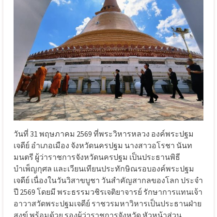
วันที่ 31 พฤษภาคม 2569 ที่พระวิหารหลวง องค์พระปฐม
เจดีย์ อำเภอเมือง จังหวัดนครปฐม นางสาวอโรชา นันท
มนตรี ผู้ว่าราชการจังหวัดนครปฐม เป็นประธานพิธี
บำเพ็ญกุศล และเวียนเทียนประทักษิณรอบองค์พระปฐม
เจดีย์ เนื่องในวันวิสาขบูชา วันสำคัญสากลของโลก ประจำ
ปี 2569 โดยมี พระธรรมวชิรเจติยาจารย์ รักษาการแทนเจ้า
อาวาสวัดพระปฐมเจดีย์ ราชวรมหาวิหารเป็นประธานฝ่าย
สงฆ์ พร้อมด้วย รองผู้ว่าราชการจังหวัด หัวหน้าส่วน