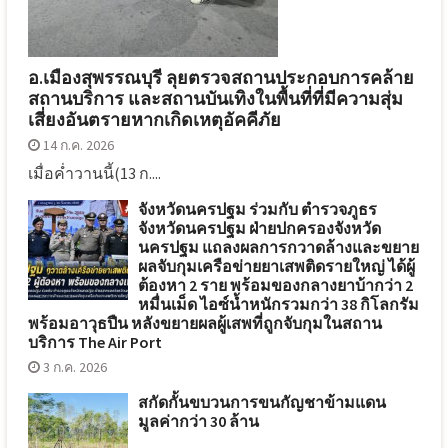
อ.เมืองสุพรรณบุรี ลุยตรวจสถานประกอบการคล้าย
สถานบริการ และสถานบันเทิงในพื้นที่ที่มีความสุ่ม
เสี่ยงอันตรายหากเกิดเหตุอัคคีภัย
14 ก.ค. 2026
เมื่อค่ำวานนี้(13 ก....
จังหวัดนครปฐม ร่วมกับ ตำรวจภูธร
จังหวัดนครปฐม ฝ่ายปกครองจังหวัด
นครปฐม แถลงผลการกวาดล้างและขยาย
ผลจับกุมเครือข่ายยาเสพติดรายใหญ่ ได้ผู้
ต้องหา 2 ราย พร้อมของกลางยาบ้ากว่า 2
หมื่นเม็ด ไอซ์น้ำหนักรวมกว่า 38 กิโลกรัม
พร้อมอาวุธปืน หลังขยายผลผู้เสพที่ถูกจับกุมในสถาน
บริการ The Air Port
3 ก.ค. 2026
สกัดกั้นขบวนการขนกัญชาข้ามแดน
มูลค่ากว่า 30 ล้าน