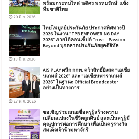
พร้อมกระทบไหล่ ‘อดิศร พรหมรักษ์’ แข้ง
ทีมชาติไทย
20 มิ.ย. 2026
ไทยไพบูลย์ประกันภัย ประกาศทิศทางปี
2026 ในงาน “TPB EMPOWERING DAY
2026” ภายใต้คอนเซ็ปต์ Trust – Passion –
Beyond บุกตลาดประกันภัยยุคดิจิทัล
13 มิ.ย. 2026
AIS PLAY ผนึก กกท. คว้าสิทธิ์ยิงสด “เอเชีย
นเกมส์ 2026” และ “เอเชียนพาราเกมส์
2026” ในฐานะ Official Broadcaster
อย่างเป็นทางการ
27 พ.ค. 2026
ขอเชิญร่วมเสนอชื่อครูผู้สร้างความ
เปลี่ยนแปลงในชีวิตลูกศิษย์ และเป็นครูผู้มี
คุณูปการต่อการศึกษา เพื่อเป็นครูรางวัล
สมเด็จเจ้าฟ้ามหาจักรี