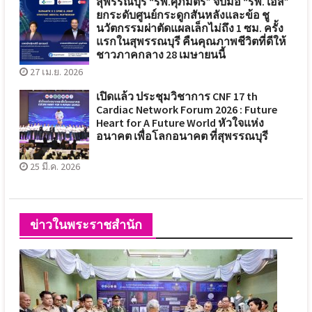
สุพรรณบุรี “รพ.ศุภมิตร” จับมือ “รพ. เอส”
ยกระดับศูนย์กระดูกสันหลังและข้อ ชู
นวัตกรรมผ่าตัดแผลเล็กไม่ถึง 1 ซม. ครั้ง
แรกในสุพรรณบุรี คืนคุณภาพชีวิตที่ดีให้
ชาวภาคกลาง 28 เมษายนนี้
27 เม.ย. 2026
เปิดแล้ว ประชุมวิชาการ CNF 17 th
Cardiac Network Forum 2026 : Future
Heart for A Future World หัวใจแห่ง
อนาคต เพื่อโลกอนาคต ที่สุพรรณบุรี
25 มี.ค. 2026
ข่าวในพระราชสำนัก