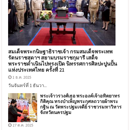
สมเด็จพระกนิษฐาธิราชเจ้า กรมสมเด็จพระเทพ
รัตนราชสุดาฯ สยามบรมราชกุมารี เสด็จ
พระราชดำเนินไปทรงเปิด นิทรรศการศิลปะปูนปั้น
แห่งประเทศไทย ครั้งที่ 21
1 ธ.ค. 2025
วันจันทร์ที่ 1 ธันวา...
พระเจ้าวรวงศ์เธอ พระองค์เจ้าอทิตยาทร
กิติคุณ ทรงบำเพ็ญพระกุศลถวายผ้าพระ
กฐิน ณ วัดพระปฐมเจดีย์ ราชวรมหาวิหาร
จังหวัดนครปฐม
27 ต.ค. 2025