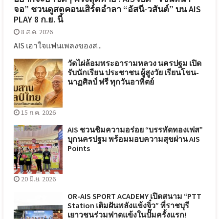
จอ” ชวนดูสดคอนเสิร์ตอำลา “อัสนี-วสันต์” บน AIS
PLAY 8 ก.ย. นี้
8 ส.ค. 2026
AIS เอาใจแฟนเพลงของส...
วัดไผ่ล้อมพระอารามหลวง นครปฐม เปิด
รับนักเรียน ประชาชน ผู้สูงวัย เรียนโขน-
นาฏศิลป์ ฟรี ทุกวันอาทิตย์
15 ก.ค. 2026
AIS ชวนชิมความอร่อย “บรรทัดทองเฟส”
บุกนครปฐม พร้อมมอบความสุขผ่าน AIS
Points
20 มิ.ย. 2026
OR-AIS SPORT ACADEMY เปิดสนาม “PTT
Station เติมฝันพลังแข้งจิ๋ว” ที่ราชบุรี
เยาวชนร่วมฟาดแข้งในปั๊มครั้งแรก!