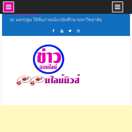
Skip
11 ส.ค., 2026
to
วธ. นครปฐม ให้สัมภาษณ์แก่นักศึกษามหาวิทยาลัย
ธรรมศาสตร์ เรื่องวิถีชีวิต ความเชื่อ และอัตลักษณ์
content
ทางวัฒนธรรมของกลุ่มชาติพันธุ์ลาวครั่งฯ
ยิ่งใหญ่อลังการมหกรรมดนตรีเด็กประถมศึกษา
เฟส
ช่อง
ทวิ
อิน
งานมหกรรมดนตรีสร้างสรรค์ ลูกสุพรรณบุรี เขต 1
บุ้ค
ยู
ส
ส
อยากจะย้ำชัดๆ ครั้งสุดท้าย ! AIS เปิด “โซนหน้าจอ”
ศูนย์
ทู้
เตอร์
ตา
ชวนดูสดคอนเสิร์ตอำลา “อัสนี-วสันต์” บน AIS PLAY
ข่าว
ปอ
ออนไลน์
แกรม
8 ก.ย. นี้
ออนไลน์
อน
นิ
มทร.รัตนโกสินทร์ จัดกิจกรรม Freshy Night
นิ
ไลน์
วส์
RMUTR 2026 ภายใต้โครงการเปิดโลกกิจกรรม
ชมรมนักศึกษา
วส์
นิ
สุพรรณบุรี จัดพิธีเเสดงมุทิตาจิต หลวงพ่อมหามนพ
วส์
วัดพังม่วง