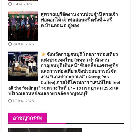
7 ส.ค. 2026
สุพรรณบุรีจัดงาน งานประจำปี ศาลเจ้า
พ่อดอกไม้ เจ้าพ่ออ่อนศรี ครั้งที่ 4 ศรี
ต.บ้านดอน อ.อู่ทอง
24 ก.ค. 2026
จังหวัดกาญจนบุรี โดยการท่องเที่ยว
แห่งประเทศไทย (ททท.) สำนักงาน
กาญจนบุรี เดินหน้าขับเคลื่อนเศรษฐกิจ
และการท่องเที่ยวเชิงประสบการณ์ จัด
งาน “แกงป่ากะกาแฟ” (Kaeng Pa x
Coffee) ภายใต้โครงการ “เสน่ห์ไทย feel
all the feelings” ระหว่างวันที่ 17 – 19 กรกฎาคม 2569 ณ
บริเวณสวนหย่อมสกายวอล์คกาญจนบุรี
17 ก.ค. 2026
อาชญากรรม