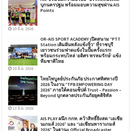
บุกนครปฐม พร้อมมอบความสุขผ่าน AIS
Points
20 มิ.ย. 2026
OR-AIS SPORT ACADEMY เปิดสนาม “PTT
Station เติมฝันพลังแข้งจิ๋ว” ที่ราชบุรี
เยาวชนร่วมฟาดแข้งในปั๊มครั้งแรก!
พร้อมกระทบไหล่ ‘อดิศร พรหมรักษ์’ แข้ง
ทีมชาติไทย
20 มิ.ย. 2026
ไทยไพบูลย์ประกันภัย ประกาศทิศทางปี
2026 ในงาน “TPB EMPOWERING DAY
2026” ภายใต้คอนเซ็ปต์ Trust – Passion –
Beyond บุกตลาดประกันภัยยุคดิจิทัล
13 มิ.ย. 2026
AIS PLAY ผนึก กกท. คว้าสิทธิ์ยิงสด “เอเชีย
นเกมส์ 2026” และ “เอเชียนพาราเกมส์
2026” ในฐานะ Official Broadcaster