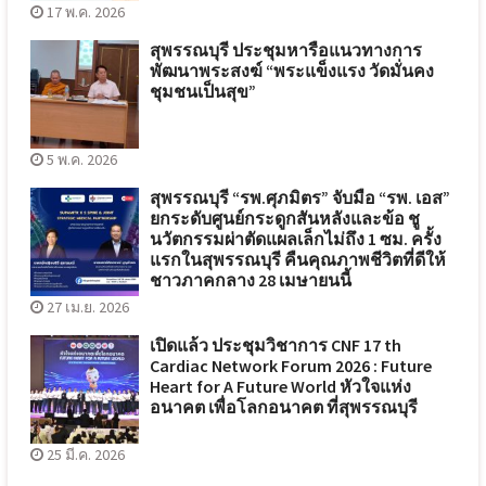
17 พ.ค. 2026
สุพรรณบุรี ประชุมหารือแนวทางการ
พัฒนาพระสงฆ์ “พระแข็งแรง วัดมั่นคง
ชุมชนเป็นสุข”
5 พ.ค. 2026
สุพรรณบุรี “รพ.ศุภมิตร” จับมือ “รพ. เอส”
ยกระดับศูนย์กระดูกสันหลังและข้อ ชู
นวัตกรรมผ่าตัดแผลเล็กไม่ถึง 1 ซม. ครั้ง
แรกในสุพรรณบุรี คืนคุณภาพชีวิตที่ดีให้
ชาวภาคกลาง 28 เมษายนนี้
27 เม.ย. 2026
เปิดแล้ว ประชุมวิชาการ CNF 17 th
Cardiac Network Forum 2026 : Future
Heart for A Future World หัวใจแห่ง
อนาคต เพื่อโลกอนาคต ที่สุพรรณบุรี
25 มี.ค. 2026