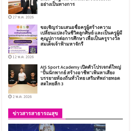
อย่างเป็นทางการ
27 พ.ค. 2026
ขอเชิญร่วมเสนอชื่อครูผู้สร้างความ
เปลี่ยนแปลงในชีวิตลูกศิษย์ และเป็นครูผู้มี
คุณูปการต่อการศึกษา เพื่อเป็นครูรางวัล
สมเด็จเจ้าฟ้ามหาจักรี
12 พ.ค. 2026
AIS Sport Academy เปิดตัวโปรเจกต์ใหญ่
“ปั้นนักพากย์ สร้างอาชีพ”เฟ้นหาเสียง
บรรยายท้องถิ่นทั่วไทย เสริมทัพถ่ายทอด
สดไทยลีก 3
2 พ.ค. 2026
ข่าวสารสาธารณสุข