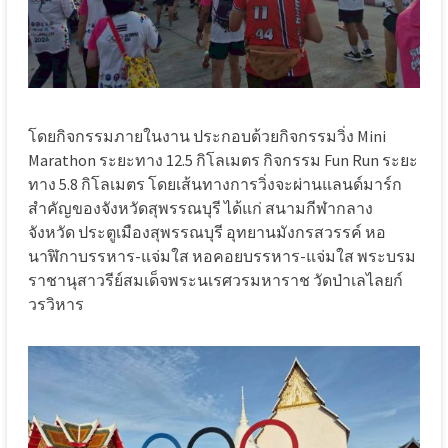
โดยกิจกรรมภายในงาน ประกอบด้วยกิจกรรมวิ่ง Mini
Marathon ระยะทาง 12.5 กิโลเมตร กิจกรรม Fun Run ระยะ
ทาง 5.8 กิโลเมตร โดยเส้นทางการวิ่งจะผ่านแลนด์มาร์ก
สำคัญของจังหวัดสุพรรณบุรี ได้แก่ สนามกีฬากลาง
จังหวัด ประตูเมืองสุพรรณบุรี อุทยานมังกรสวรรค์ หอ
นาฬิกาบรรหาร-แจ่มใส หอคอยบรรหาร-แจ่มใส พระบรม
ราชานุสาวรีย์สมเด็จพระนเรศวรมหาราช วัดป่าเลไลยก์
วรวิหาร