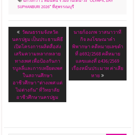
นักวิ่งกว่า 1 หมื่นคน ร่วมงานเดิน-วิ่ง “OLYMPIC DAY
SUPHANBURI 2026” ที่สุพรรณบุรี
แนะแนว
Previous
Next
วัฒนธรรมจังหวัด
นายก้องภพ วาสนาวาที
เรื่อง
post:
post:
นครปฐม เป็นประธานพิธี
กิจ ลงโฆษณาคำ
เปิดโครงการผลิตสื่อส่ง
พิพากษา คดีหมายเลขดำ
เสริมความหลากหลาย
ที่ อ692/2568 คดีหมาย
ทางเพศ เพื่อป้องกันกา
แลขแดงที่ อ436/2569
รบูลลี่และการเหยียดเพศ
เรื่องหมิ่นประมาท ค่าเสีย
ในสถานศึกษา
หาย
อาชีวศึกษา “ต่างเพศ แต่
ไม่ต่างกัน” ที่วิทยาลัย
อาชีวศึกษานครปฐม