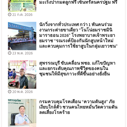
มะเร็งปากมดลูกฟรี เซ็นทรัลนครปฐม ฟรี
21 ก.ค. 2026
นักวิ่งจากทั่วประเทศ กว่า 1 พันคนร่วม
งานกระต่ายขาเดียว “โนโน่ยมราชมินิ
มาราธอน 2026” โรงพยาบาลเจ้าพระยา
ยมราช “รณรงค์ป้องกันนักสูบหน้าใหม่
และควบคุมการใช้ยาสูบในกลุ่มเยาวชน”
23 พ.ค. 2026
สุพรรณบุรี ขับเคลื่อน พชอ. แก้ไขปัญหา
และยกระดับคุณภาพชีวิตของคนใน
ชุมชนให้มีสุขภาวะที่ดีขึ้นอย่างยั่งยืน
20 พ.ค. 2026
กรมควบคุมโรคเตือน “ความดันสูง” ภัย
เงียบใกล้ตัว ชวนคนไทยหมั่นวัดความดัน
ลดเสี่ยงโรคร้าย