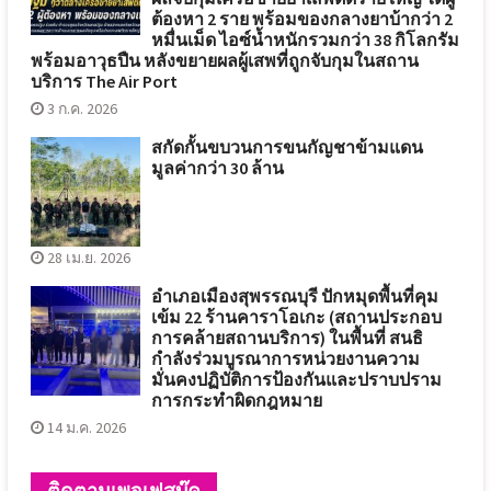
ต้องหา 2 ราย พร้อมของกลางยาบ้ากว่า 2
หมื่นเม็ด ไอซ์น้ำหนักรวมกว่า 38 กิโลกรัม
พร้อมอาวุธปืน หลังขยายผลผู้เสพที่ถูกจับกุมในสถาน
บริการ The Air Port
3 ก.ค. 2026
สกัดกั้นขบวนการขนกัญชาข้ามแดน
มูลค่ากว่า 30 ล้าน
28 เม.ย. 2026
อำเภอเมืองสุพรรณบุรี ปักหมุดพื้นที่คุม
เข้ม 22 ร้านคาราโอเกะ (สถานประกอบ
การคล้ายสถานบริการ) ในพื้นที่ สนธิ
กำลังร่วมบูรณาการหน่วยงานความ
มั่นคงปฏิบัติการป้องกันและปราบปราม
การกระทำผิดกฎหมาย
14 ม.ค. 2026
ติดตามเพจเฟสบุ๊ค