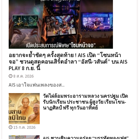
อยากจะย้ำชัดๆ ครั้งสุดท้าย ! AIS เปิด “โซนหน้า
จอ” ชวนดูสดคอนเสิร์ตอำลา “อัสนี-วสันต์” บน AIS
PLAY 8 ก.ย. นี้
8 ส.ค. 2026
AIS เอาใจแฟนเพลงของส...
วัดไผ่ล้อมพระอารามหลวง นครปฐม เปิด
รับนักเรียน ประชาชน ผู้สูงวัย เรียนโขน-
นาฏศิลป์ ฟรี ทุกวันอาทิตย์
15 ก.ค. 2026
AIS ชวนชิมความอร่อย “บรรทัดทองเฟส”