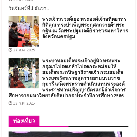
วันจันทร์ที่ 1 ธันวา...
พระเจ้าวรวงศ์เธอ พระองค์เจ้าอทิตยาทร
กิติคุณ ทรงบำเพ็ญพระกุศลถวายผ้าพระ
กฐิน ณ วัดพระปฐมเจดีย์ ราชวรมหาวิหาร
จังหวัดนครปฐม
27 ต.ค. 2025
พระบาทสมเด็จพระเจ้าอยู่หัว ทรงพระ
กรุณาโปรดเกล้าโปรดกระหม่อมให้
สมเด็จพระกนิษฐาธิราชเจ้า กรมสมเด็จ
พระเทพรัตนราชสุดาฯ สยามบรมราช
กุมารี เสด็จพระราชดำเนินแทนพระองค์
พระราชทานปริญญาบัตรแก่ผู้สำเร็จการ
ศึกษาจากมหาวิทยาลัยศิลปากร ประจำปีการศึกษา 2566
13 ก.พ. 2025
ท่องเที่ยว