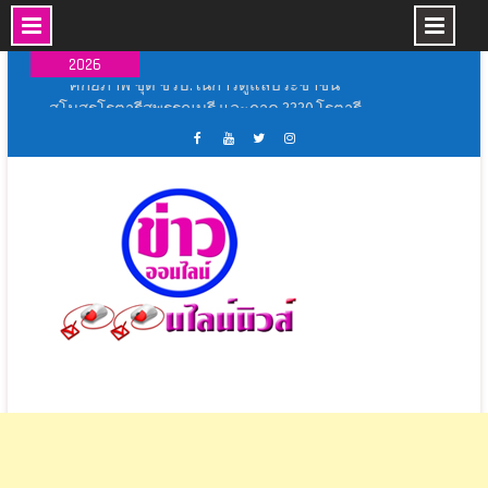
Skip
06 ส.ค.,
to
2026
content
สโมสรโรตารีสุพรรณบุรี และภาค 3330 โรตารี
สากล เปิดโครงการ “ถนนปลอดเหตุชีวิตปลอดภัย”
(Save Road Save Live : SRSL)
พิธีเปิดการแข่งขันกีฬากลุ่มโรงเรียนหัวโพธิ์ศรี
เฟส
ช่อง
ทวิ
อิน
สำราญ ประจำปีการศึกษา ๒๕๖๙
บุ้ค
ยู
ส
ส
เหล่ากาชาดจังหวัดนครปฐม มอบบ้านกาชาด
ศูนย์
ทู้
เตอร์
ตา
รวมใจ ช่วยเหลือผู้ประสบวาตภัย ในพื้นที่อำเภอ
ข่าว
ปอ
ออนไลน์
แกรม
กำแพงแสน
ออนไลน์
อน
นิ
พิธีเปิดงาน ” ร้อยรัก รวมใจ สตรีไทยบางปลาม้า ”
นิ
ไลน์
วส์
ประจำ ปี 2569
วส์
นิ
สุพรรณบุรี ผนึกกำลังทุกภาคส่วนฝึกทักษะและเพิ่ม
วส์
ศักยภาพ ชุด ชรบ.ในการดูแลประชาชน