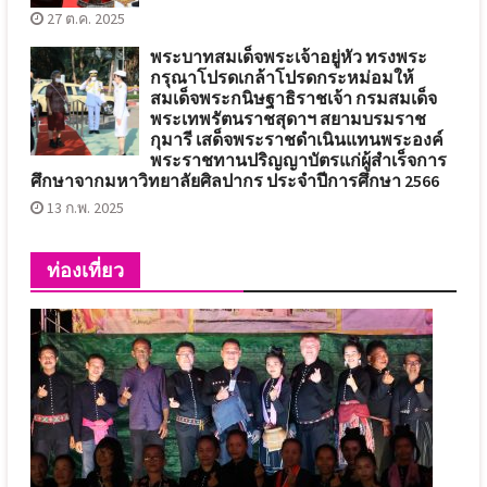
27 ต.ค. 2025
พระบาทสมเด็จพระเจ้าอยู่หัว ทรงพระ
กรุณาโปรดเกล้าโปรดกระหม่อมให้
สมเด็จพระกนิษฐาธิราชเจ้า กรมสมเด็จ
พระเทพรัตนราชสุดาฯ สยามบรมราช
กุมารี เสด็จพระราชดำเนินแทนพระองค์
พระราชทานปริญญาบัตรแก่ผู้สำเร็จการ
ศึกษาจากมหาวิทยาลัยศิลปากร ประจำปีการศึกษา 2566
13 ก.พ. 2025
ท่องเที่ยว