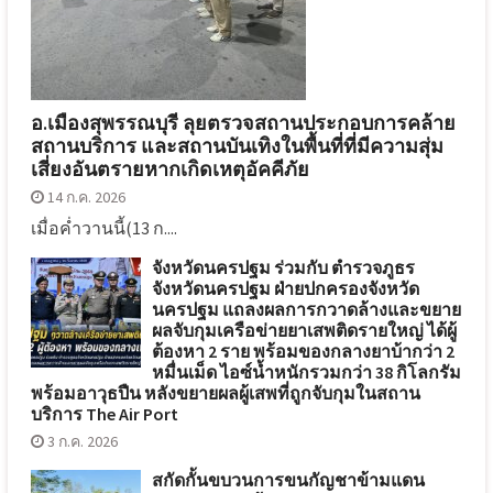
อ.เมืองสุพรรณบุรี ลุยตรวจสถานประกอบการคล้าย
สถานบริการ และสถานบันเทิงในพื้นที่ที่มีความสุ่ม
เสี่ยงอันตรายหากเกิดเหตุอัคคีภัย
14 ก.ค. 2026
เมื่อค่ำวานนี้(13 ก....
จังหวัดนครปฐม ร่วมกับ ตำรวจภูธร
จังหวัดนครปฐม ฝ่ายปกครองจังหวัด
นครปฐม แถลงผลการกวาดล้างและขยาย
ผลจับกุมเครือข่ายยาเสพติดรายใหญ่ ได้ผู้
ต้องหา 2 ราย พร้อมของกลางยาบ้ากว่า 2
หมื่นเม็ด ไอซ์น้ำหนักรวมกว่า 38 กิโลกรัม
พร้อมอาวุธปืน หลังขยายผลผู้เสพที่ถูกจับกุมในสถาน
บริการ The Air Port
3 ก.ค. 2026
สกัดกั้นขบวนการขนกัญชาข้ามแดน