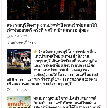
สุพรรณบุรีจัดงาน งานประจำปี ศาลเจ้าพ่อดอกไม้
เจ้าพ่ออ่อนศรี ครั้งที่ 4 ศรี ต.บ้านดอน อ.อู่ทอง
24 ก.ค. 2026
เมื่อค่ำวานนี้(23 ก....
จังหวัดกาญจนบุรี โดยการท่องเที่ยว
แห่งประเทศไทย (ททท.) สำนักงาน
กาญจนบุรี เดินหน้าขับเคลื่อนเศรษฐกิจ
และการท่องเที่ยวเชิงประสบการณ์ จัด
งาน “แกงป่ากะกาแฟ” (Kaeng Pa x
Coffee) ภายใต้โครงการ “เสน่ห์ไทย feel
all the feelings” ระหว่างวันที่ 17 – 19 กรกฎาคม 2569 ณ
บริเวณสวนหย่อมสกายวอล์คกาญจนบุรี
17 ก.ค. 2026
ททท. กาญจนบุรี ชวนเปิดประสบการณ์
“แกงป่ากะกาแฟ” คันพบเสน่ห์ไทยผ่าน
รสชาติที่แตกต่าง ภายใต้โครงการ “เสน่ห์