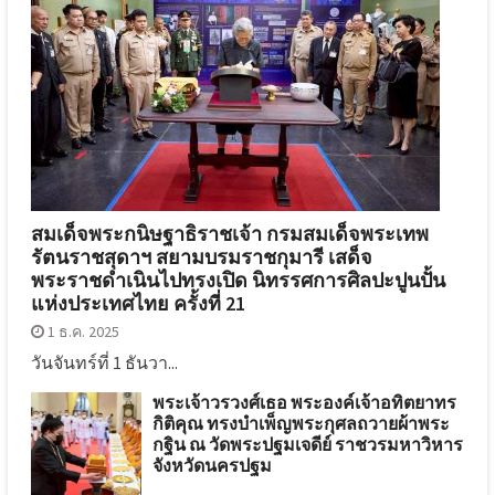
สมเด็จพระกนิษฐาธิราชเจ้า กรมสมเด็จพระเทพ
รัตนราชสุดาฯ สยามบรมราชกุมารี เสด็จ
พระราชดำเนินไปทรงเปิด นิทรรศการศิลปะปูนปั้น
แห่งประเทศไทย ครั้งที่ 21
1 ธ.ค. 2025
วันจันทร์ที่ 1 ธันวา...
พระเจ้าวรวงศ์เธอ พระองค์เจ้าอทิตยาทร
กิติคุณ ทรงบำเพ็ญพระกุศลถวายผ้าพระ
กฐิน ณ วัดพระปฐมเจดีย์ ราชวรมหาวิหาร
จังหวัดนครปฐม