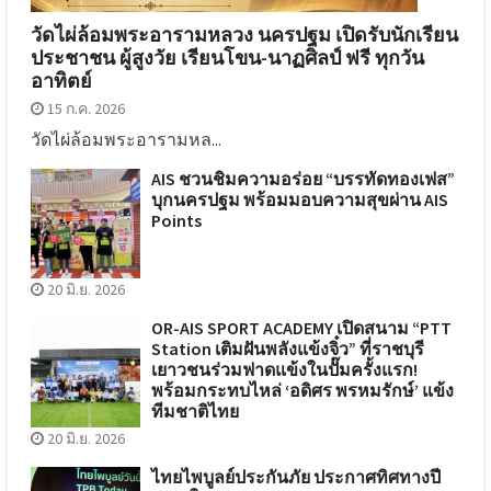
วัดไผ่ล้อมพระอารามหลวง นครปฐม เปิดรับนักเรียน
ประชาชน ผู้สูงวัย เรียนโขน-นาฏศิลป์ ฟรี ทุกวัน
อาทิตย์
15 ก.ค. 2026
วัดไผ่ล้อมพระอารามหล...
AIS ชวนชิมความอร่อย “บรรทัดทองเฟส”
บุกนครปฐม พร้อมมอบความสุขผ่าน AIS
Points
20 มิ.ย. 2026
OR-AIS SPORT ACADEMY เปิดสนาม “PTT
Station เติมฝันพลังแข้งจิ๋ว” ที่ราชบุรี
เยาวชนร่วมฟาดแข้งในปั๊มครั้งแรก!
พร้อมกระทบไหล่ ‘อดิศร พรหมรักษ์’ แข้ง
ทีมชาติไทย
20 มิ.ย. 2026
ไทยไพบูลย์ประกันภัย ประกาศทิศทางปี