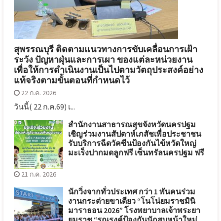
สุพรรณบุรี ติดตามแนวทางการขับเคลื่อนการเฝ้า
ระวัง ปัญหาฝุ่นและการเผา ของแต่ละหน่วยงาน
เพื่อให้การดำเนินงานเป็นไปตามวัตถุประสงค์อย่าง
แท้จริงตามขั้นตอนที่กำหนดไว้
22 ก.ค. 2026
วันนี้( 22 ก.ค.69) เ...
สำนักงานสาธารณสุขจังหวัดนครปฐม
เชิญร่วมงานสัปดาห์เภสัชเพื่อประชาชน
รับบริการฉีดวัคซีนป้องกันไข้หวัดใหญ่
มะเร็งปากมดลูกฟรี เซ็นทรัลนครปฐม ฟรี
21 ก.ค. 2026
นักวิ่งจากทั่วประเทศ กว่า 1 พันคนร่วม
งานกระต่ายขาเดียว “โนโน่ยมราชมินิ
มาราธอน 2026” โรงพยาบาลเจ้าพระยา
ยมราช “รณรงค์ป้องกันนักสูบหน้าใหม่