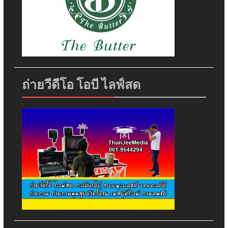
ถ่ายวีดีโอ โอบี ไลฟ์สด