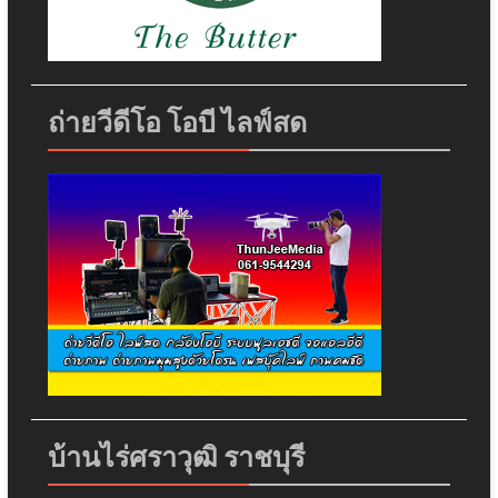
ถ่ายวีดีโอ โอบี ไลฟ์สด
บ้านไร่ศราวุฒิ ราชบุรี