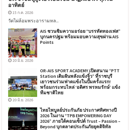
อาทิตย์
15 ก.ค. 2026
วัดไผ่ล้อมพระอารามหล...
AIS ชวนชิมความอร่อย “บรรทัดทองเฟส”
บุกนครปฐม พร้อมมอบความสุขผ่าน AIS
Points
20 มิ.ย. 2026
OR-AIS SPORT ACADEMY เปิดสนาม “PTT
Station เติมฝันพลังแข้งจิ๋ว” ที่ราชบุรี
เยาวชนร่วมฟาดแข้งในปั๊มครั้งแรก!
พร้อมกระทบไหล่ ‘อดิศร พรหมรักษ์’ แข้ง
ทีมชาติไทย
20 มิ.ย. 2026
ไทยไพบูลย์ประกันภัย ประกาศทิศทางปี
2026 ในงาน “TPB EMPOWERING DAY
2026” ภายใต้คอนเซ็ปต์ Trust – Passion –
Beyond บุกตลาดประกันภัยยุคดิจิทัล