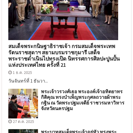
สมเด็จพระกนิษฐาธิราชเจ้า กรมสมเด็จพระเทพ
รัตนราชสุดาฯ สยามบรมราชกุมารี เสด็จ
พระราชดำเนินไปทรงเปิด นิทรรศการศิลปะปูนปั้น
แห่งประเทศไทย ครั้งที่ 21
1 ธ.ค. 2025
วันจันทร์ที่ 1 ธันวา...
พระเจ้าวรวงศ์เธอ พระองค์เจ้าอทิตยาทร
กิติคุณ ทรงบำเพ็ญพระกุศลถวายผ้าพระ
กฐิน ณ วัดพระปฐมเจดีย์ ราชวรมหาวิหาร
จังหวัดนครปฐม
27 ต.ค. 2025
พระบาทสมเด็จพระเจ้าอยู่หัว ทรงพระ