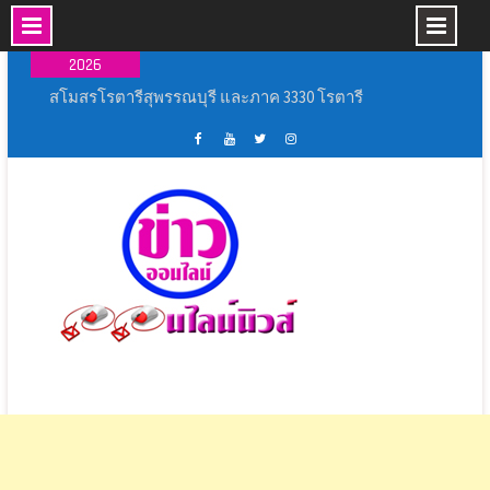
Skip
07 ส.ค.,
to
2026
content
สโมสรโรตารีสุพรรณบุรี และภาค 3330 โรตารี
สากล เปิดโครงการ “ถนนปลอดเหตุชีวิตปลอดภัย”
(Save Road Save Live : SRSL)
พิธีเปิดการแข่งขันกีฬากลุ่มโรงเรียนหัวโพธิ์ศรี
เฟส
ช่อง
ทวิ
อิน
สำราญ ประจำปีการศึกษา ๒๕๖๙
บุ้ค
ยู
ส
ส
เหล่ากาชาดจังหวัดนครปฐม มอบบ้านกาชาด
ศูนย์
ทู้
เตอร์
ตา
รวมใจ ช่วยเหลือผู้ประสบวาตภัย ในพื้นที่อำเภอ
ข่าว
ปอ
ออนไลน์
แกรม
กำแพงแสน
ออนไลน์
อน
นิ
พิธีเปิดงาน ” ร้อยรัก รวมใจ สตรีไทยบางปลาม้า ”
นิ
ไลน์
วส์
ประจำ ปี 2569
วส์
นิ
สุพรรณบุรี ผนึกกำลังทุกภาคส่วนฝึกทักษะและเพิ่ม
วส์
ศักยภาพ ชุด ชรบ.ในการดูแลประชาชน