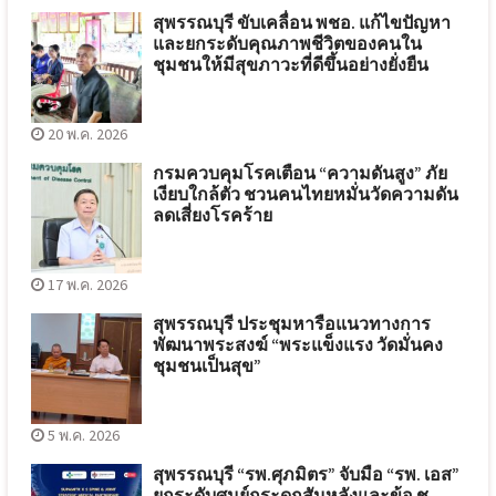
สุพรรณบุรี ขับเคลื่อน พชอ. แก้ไขปัญหา
และยกระดับคุณภาพชีวิตของคนใน
ชุมชนให้มีสุขภาวะที่ดีขึ้นอย่างยั่งยืน
20 พ.ค. 2026
กรมควบคุมโรคเตือน “ความดันสูง” ภัย
เงียบใกล้ตัว ชวนคนไทยหมั่นวัดความดัน
ลดเสี่ยงโรคร้าย
17 พ.ค. 2026
สุพรรณบุรี ประชุมหารือแนวทางการ
พัฒนาพระสงฆ์ “พระแข็งแรง วัดมั่นคง
ชุมชนเป็นสุข”
5 พ.ค. 2026
สุพรรณบุรี “รพ.ศุภมิตร” จับมือ “รพ. เอส”
ยกระดับศูนย์กระดูกสันหลังและข้อ ชู