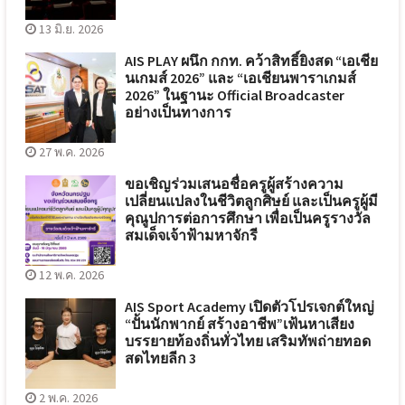
13 มิ.ย. 2026
AIS PLAY ผนึก กกท. คว้าสิทธิ์ยิงสด “เอเชีย
นเกมส์ 2026” และ “เอเชียนพาราเกมส์
2026” ในฐานะ Official Broadcaster
อย่างเป็นทางการ
27 พ.ค. 2026
ขอเชิญร่วมเสนอชื่อครูผู้สร้างความ
เปลี่ยนแปลงในชีวิตลูกศิษย์ และเป็นครูผู้มี
คุณูปการต่อการศึกษา เพื่อเป็นครูรางวัล
สมเด็จเจ้าฟ้ามหาจักรี
12 พ.ค. 2026
AIS Sport Academy เปิดตัวโปรเจกต์ใหญ่
“ปั้นนักพากย์ สร้างอาชีพ”เฟ้นหาเสียง
บรรยายท้องถิ่นทั่วไทย เสริมทัพถ่ายทอด
สดไทยลีก 3
2 พ.ค. 2026