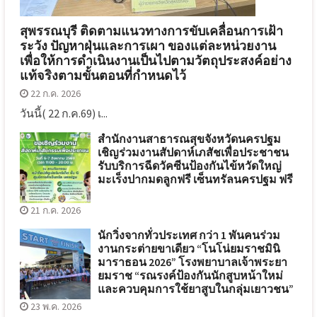
สุพรรณบุรี ติดตามแนวทางการขับเคลื่อนการเฝ้า
ระวัง ปัญหาฝุ่นและการเผา ของแต่ละหน่วยงาน
เพื่อให้การดำเนินงานเป็นไปตามวัตถุประสงค์อย่าง
แท้จริงตามขั้นตอนที่กำหนดไว้
22 ก.ค. 2026
วันนี้( 22 ก.ค.69) เ...
สำนักงานสาธารณสุขจังหวัดนครปฐม
เชิญร่วมงานสัปดาห์เภสัชเพื่อประชาชน
รับบริการฉีดวัคซีนป้องกันไข้หวัดใหญ่
มะเร็งปากมดลูกฟรี เซ็นทรัลนครปฐม ฟรี
21 ก.ค. 2026
นักวิ่งจากทั่วประเทศ กว่า 1 พันคนร่วม
งานกระต่ายขาเดียว “โนโน่ยมราชมินิ
มาราธอน 2026” โรงพยาบาลเจ้าพระยา
ยมราช “รณรงค์ป้องกันนักสูบหน้าใหม่
และควบคุมการใช้ยาสูบในกลุ่มเยาวชน”
23 พ.ค. 2026