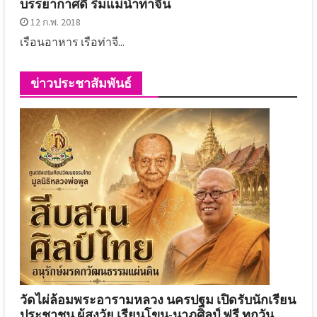
บรรยากาศดี ริมแม่น้ำท่าจีน
12 ก.พ. 2018
เรือนอาหาร เรือท่าจี...
ข่าวประชาสัมพันธ์
วัดไผ่ล้อมพระอารามหลวง นครปฐม เปิดรับนักเรียน
ประชาชน ผู้สูงวัย เรียนโขน-นาฏศิลป์ ฟรี ทุกวัน