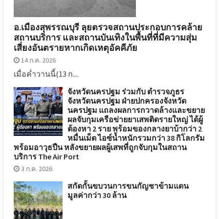
อ.เมืองสุพรรณบุรี ลุยตรวจสถานประกอบการคล้าย
สถานบริการ และสถานบันเทิงในพื้นที่ที่มีความสุ่ม
เสี่ยงอันตรายหากเกิดเหตุอัคคีภัย
14 ก.ค. 2026
เมื่อค่ำวานนี้(13 ก....
จังหวัดนครปฐม ร่วมกับ ตำรวจภูธร
จังหวัดนครปฐม ฝ่ายปกครองจังหวัด
นครปฐม แถลงผลการกวาดล้างและขยาย
ผลจับกุมเครือข่ายยาเสพติดรายใหญ่ ได้ผู้
ต้องหา 2 ราย พร้อมของกลางยาบ้ากว่า 2
หมื่นเม็ด ไอซ์น้ำหนักรวมกว่า 38 กิโลกรัม
พร้อมอาวุธปืน หลังขยายผลผู้เสพที่ถูกจับกุมในสถาน
บริการ The Air Port
3 ก.ค. 2026
สกัดกั้นขบวนการขนกัญชาข้ามแดน
มูลค่ากว่า 30 ล้าน