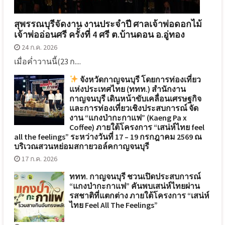
สุพรรณบุรีจัดงาน งานประจำปี ศาลเจ้าพ่อดอกไม้
เจ้าพ่ออ่อนศรี ครั้งที่ 4 ศรี ต.บ้านดอน อ.อู่ทอง
24 ก.ค. 2026
เมื่อค่ำวานนี้(23 ก....
จังหวัดกาญจนบุรี โดยการท่องเที่ยว
แห่งประเทศไทย (ททท.) สำนักงาน
กาญจนบุรี เดินหน้าขับเคลื่อนเศรษฐกิจ
และการท่องเที่ยวเชิงประสบการณ์ จัด
งาน “แกงป่ากะกาแฟ” (Kaeng Pa x
Coffee) ภายใต้โครงการ “เสน่ห์ไทย feel
all the feelings” ระหว่างวันที่ 17 – 19 กรกฎาคม 2569 ณ
บริเวณสวนหย่อมสกายวอล์คกาญจนบุรี
17 ก.ค. 2026
ททท. กาญจนบุรี ชวนเปิดประสบการณ์
“แกงป่ากะกาแฟ” คันพบเสน่ห์ไทยผ่าน
รสชาติที่แตกต่าง ภายใต้โครงการ “เสน่ห์
ไทย Feel All The Feelings”