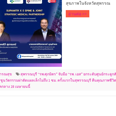
สุขภาพในจังหวัดสุพรรณ
อ่านต่อ >>
ารณสุข
สุพรรณบุรี “รพ.ศุภมิตร” จับมือ “รพ. เอส” ยกระดับศูนย์กระดูกส
ชูนวัตกรรมผ่าตัดแผลเล็กไม่ถึง 1 ซม. ครั้งแรกในสุพรรณบุรี คืนคุณภาพชีวิตที
กลาง 28 เมษายนนี้