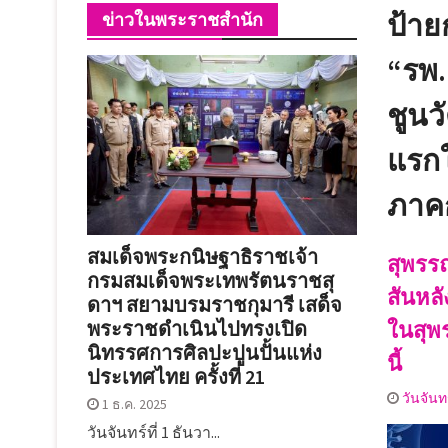
: SRSL)
ป้าย
ข่าวในพระราชสำนัก
พิธีเปิดการแข่งขัน
โพธิ์ศรีสำราญ ปร
“รพ.
๒๕๖๙
ชูนว
แรกใ
ภาคก
สมเด็จพระกนิษฐาธิราชเจ้า
สุพรรณ
กรมสมเด็จพระเทพรัตนราชสุ
สันหลั
ดาฯ สยามบรมราชกุมารี เสด็จ
ในสุพ
พระราชดำเนินไปทรงเปิด
นิทรรศการศิลปะปูนปั้นแห่ง
นี้
ประเทศไทย ครั้งที่ 21
วันจันท
1 ธ.ค. 2025
วันจันทร์ที่ 1 ธันวา...