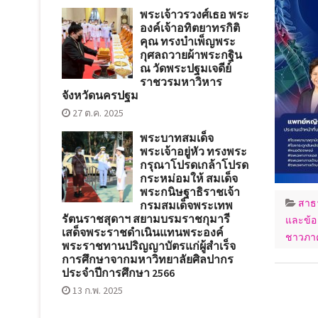
พระเจ้าวรวงศ์เธอ พระ
องค์เจ้าอทิตยาทรกิติ
คุณ ทรงบำเพ็ญพระ
กุศลถวายผ้าพระกฐิน
ณ วัดพระปฐมเจดีย์
ราชวรมหาวิหาร
จังหวัดนครปฐม
27 ต.ค. 2025
พระบาทสมเด็จ
พระเจ้าอยู่หัว ทรงพระ
กรุณาโปรดเกล้าโปรด
กระหม่อมให้ สมเด็จ
พระกนิษฐาธิราชเจ้า
สาธ
กรมสมเด็จพระเทพ
รัตนราชสุดาฯ สยามบรมราชกุมารี
และข้อ 
เสด็จพระราชดำเนินแทนพระองค์
ชาวภาค
พระราชทานปริญญาบัตรแก่ผู้สำเร็จ
การศึกษาจากมหาวิทยาลัยศิลปากร
ประจำปีการศึกษา 2566
13 ก.พ. 2025