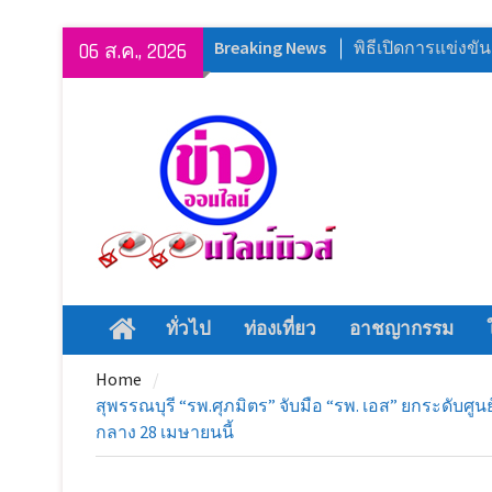
Skip
Breaking News
เหล่ากาชาดจังหว
06 ส.ค., 2026
to
กาชาดรวมใจ ช่วย
content
ในพื้นที่อำเภอก
พระบาทสมเด็จพระเ
กรุณาโปรดเกล้าโป
ว่าราชการจังหวั
และเครื่องสังฆ
ถวายแด่สมเด็จพร
(ประยุทธ์ ปยุตฺโต
ศกวัน อำเภอสาม
มหาวิทยาลัยราชภ
ทั่วไป
ท่องเที่ยว
อาชญากรรม
Home
นิทรรศการนวัตกร
2569 ยกระดับสินค้า
Home
มูลค่า สู่แพลตฟอ
สุพรรณบุรี “รพ.ศุภมิตร” จับมือ “รพ. เอส” ยกระดับศู
สโมสรโรตารีสุพร
กลาง 28 เมษายนนี้
โรตารีสากล เปิด
เหตุชีวิตปลอดภัย” 