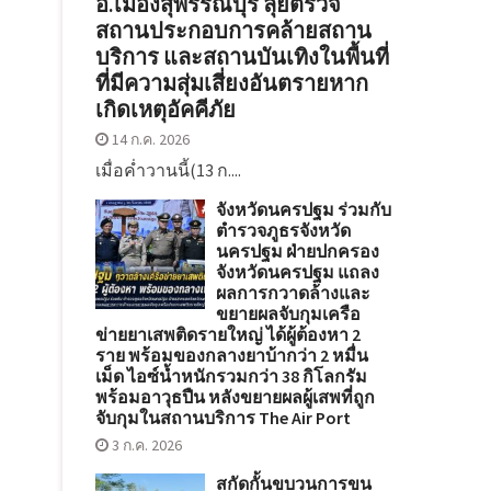
อ.เมืองสุพรรณบุรี ลุยตรวจ
สถานประกอบการคล้ายสถาน
บริการ และสถานบันเทิงในพื้นที่
ที่มีความสุ่มเสี่ยงอันตรายหาก
เกิดเหตุอัคคีภัย
14 ก.ค. 2026
เมื่อค่ำวานนี้(13 ก....
จังหวัดนครปฐม ร่วมกับ
ตำรวจภูธรจังหวัด
นครปฐม ฝ่ายปกครอง
จังหวัดนครปฐม แถลง
ผลการกวาดล้างและ
ขยายผลจับกุมเครือ
ข่ายยาเสพติดรายใหญ่ ได้ผู้ต้องหา 2
ราย พร้อมของกลางยาบ้ากว่า 2 หมื่น
เม็ด ไอซ์น้ำหนักรวมกว่า 38 กิโลกรัม
พร้อมอาวุธปืน หลังขยายผลผู้เสพที่ถูก
จับกุมในสถานบริการ The Air Port
3 ก.ค. 2026
สกัดกั้นขบวนการขน