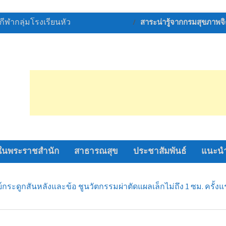
ัดนครปฐม มอบบ้าน
สาระน่ารู้จากกรมสุขภาพจ
เหลือผู้ประสบวาตภัย
ำแพงแสน
จ้าอยู่หัว ทรงพระ
รดกระหม่อม ให้ผู้
ดนครปฐม เชิญผ้าไตร
ทานพระราชทานไป
ะพุทธโฆษาจารย์
) เจ้าอาวาสวัดญาณเว
พราน จังหวัดนครปฐม
ัฏนครปฐม จัด
ในพระราชสำนัก
สาธารณสุข
ประชาสัมพันธ์
แนะนำ
รมผลิตภัณฑ์ชุมชน
 สร้างคุณค่า เพิ่ม
ร์มออนไลน์
นย์กระดูกสันหลังและข้อ ชูนวัตกรรมผ่าตัดแผลเล็กไม่ถึง 1 ซม. ครั้
รณบุรี และภาค 3330
โครงการ “ถนนปลอด
(Save Road Save Live