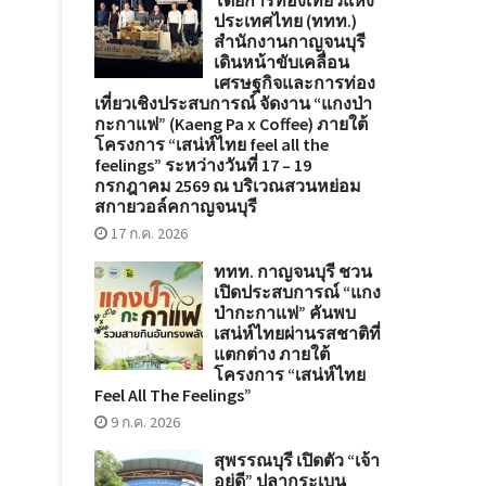
โดยการท่องเที่ยวแห่ง
ประเทศไทย (ททท.)
สำนักงานกาญจนบุรี
เดินหน้าขับเคลื่อน
เศรษฐกิจและการท่อง
เที่ยวเชิงประสบการณ์ จัดงาน “แกงป่า
กะกาแฟ” (Kaeng Pa x Coffee) ภายใต้
โครงการ “เสน่ห์ไทย feel all the
feelings” ระหว่างวันที่ 17 – 19
กรกฎาคม 2569 ณ บริเวณสวนหย่อม
สกายวอล์คกาญจนบุรี
17 ก.ค. 2026
ททท. กาญจนบุรี ชวน
เปิดประสบการณ์ “แกง
ป่ากะกาแฟ” คันพบ
เสน่ห์ไทยผ่านรสชาติที่
แตกต่าง ภายใต้
โครงการ “เสน่ห์ไทย
Feel All The Feelings”
9 ก.ค. 2026
สุพรรณบุรี เปิดตัว “เจ้า
อยู่ดี” ปลากระเบน