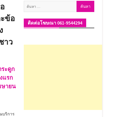
ค้นหา
ือ
สำหรับ:
ละข้อ
ติดต่อโฆษณา 061-9544294
ง
้ชาว
กระดูก
ั้งแรก
เมษายน
านบริการ