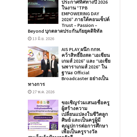
ประกาศทิศทางปี 2026
ในงาน “TPB
EMPOWERING DAY
2026” ภายใต้คอนเซ็ปต์
Trust – Passion –
Beyond บุกตลาดประกันภัยยุคดิจิทัล
13 มิ.ย. 2026
AIS PLAY ผนึก กกท.
คว้าสิทธิ์ยิงสด “เอเชียน
เกมส์ 2026” และ “เอเชีย
นพาราเกมส์ 2026” ใน
ฐานะ Official
Broadcaster อย่างเป็น
ทางการ
27 พ.ค. 2026
ขอเชิญร่วมเสนอชื่อครู
ผู้สร้างความ
เปลี่ยนแปลงในชีวิตลูก
ศิษย์ และเป็นครูผู้มี
คุณูปการต่อการศึกษา
เพื่อเป็นครูรางวัล