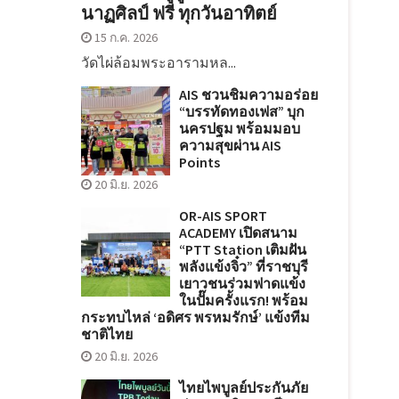
นาฏศิลป์ ฟรี ทุกวันอาทิตย์
15 ก.ค. 2026
วัดไผ่ล้อมพระอารามหล...
AIS ชวนชิมความอร่อย
“บรรทัดทองเฟส” บุก
นครปฐม พร้อมมอบ
ความสุขผ่าน AIS
Points
20 มิ.ย. 2026
OR-AIS SPORT
ACADEMY เปิดสนาม
“PTT Station เติมฝัน
พลังแข้งจิ๋ว” ที่ราชบุรี
เยาวชนร่วมฟาดแข้ง
ในปั๊มครั้งแรก! พร้อม
กระทบไหล่ ‘อดิศร พรหมรักษ์’ แข้งทีม
ชาติไทย
20 มิ.ย. 2026
ไทยไพบูลย์ประกันภัย