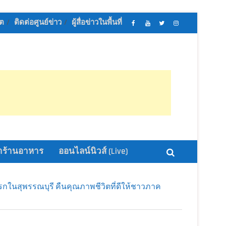
ิต
ติดต่อศูนย์ข่าว
ผู้สื่อข่าวในพื้นที่
เฟส
ช่อง
ทวิ
อิน
บุ้ค
ยู
ส
ส
ศูนย์
ทู้
เตอร์
ตา
ข่าว
ปอ
ออนไลน์
แกรม
ออนไลน์
อน
นิ
นิ
ไลน์
วส์
วส์
นิ
วส์
ร้านอาหาร
ออนไลน์นิวส์ (Live)
งแรกในสุพรรณบุรี คืนคุณภาพชีวิตที่ดีให้ชาวภาค