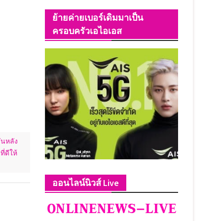
ย้ายค่ายเบอร์เดิมมาเป็น
ครอบครัวเอไอเอส
ันหลัง
่ดีให้
ออนไลน์นิวส์ Live