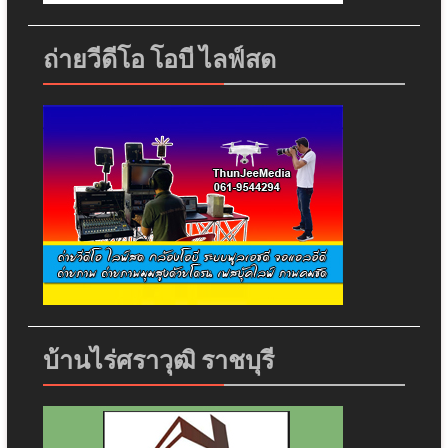
ถ่ายวีดีโอ โอบี ไลฟ์สด
บ้านไร่ศราวุฒิ ราชบุรี