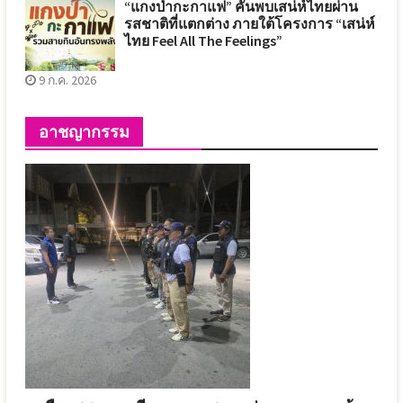
“แกงป่ากะกาแฟ” คันพบเสน่ห์ไทยผ่าน
รสชาติที่แตกต่าง ภายใต้โครงการ “เสน่ห์
ไทย Feel All The Feelings”
9 ก.ค. 2026
อาชญากรรม