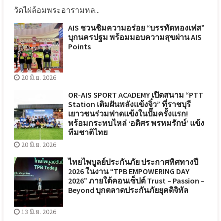
วัดไผ่ล้อมพระอารามหล...
AIS ชวนชิมความอร่อย “บรรทัดทองเฟส”
บุกนครปฐม พร้อมมอบความสุขผ่าน AIS
Points
20 มิ.ย. 2026
OR-AIS SPORT ACADEMY เปิดสนาม “PTT
Station เติมฝันพลังแข้งจิ๋ว” ที่ราชบุรี
เยาวชนร่วมฟาดแข้งในปั๊มครั้งแรก!
พร้อมกระทบไหล่ ‘อดิศร พรหมรักษ์’ แข้ง
ทีมชาติไทย
20 มิ.ย. 2026
ไทยไพบูลย์ประกันภัย ประกาศทิศทางปี
2026 ในงาน “TPB EMPOWERING DAY
2026” ภายใต้คอนเซ็ปต์ Trust – Passion –
Beyond บุกตลาดประกันภัยยุคดิจิทัล
13 มิ.ย. 2026