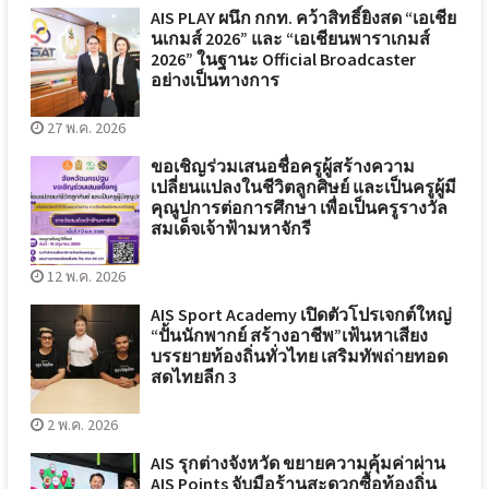
AIS PLAY ผนึก กกท. คว้าสิทธิ์ยิงสด “เอเชีย
นเกมส์ 2026” และ “เอเชียนพาราเกมส์
2026” ในฐานะ Official Broadcaster
อย่างเป็นทางการ
27 พ.ค. 2026
ขอเชิญร่วมเสนอชื่อครูผู้สร้างความ
เปลี่ยนแปลงในชีวิตลูกศิษย์ และเป็นครูผู้มี
คุณูปการต่อการศึกษา เพื่อเป็นครูรางวัล
สมเด็จเจ้าฟ้ามหาจักรี
12 พ.ค. 2026
AIS Sport Academy เปิดตัวโปรเจกต์ใหญ่
“ปั้นนักพากย์ สร้างอาชีพ”เฟ้นหาเสียง
บรรยายท้องถิ่นทั่วไทย เสริมทัพถ่ายทอด
สดไทยลีก 3
2 พ.ค. 2026
AIS รุกต่างจังหวัด ขยายความคุ้มค่าผ่าน
AIS Points จับมือร้านสะดวกซื้อท้องถิ่น