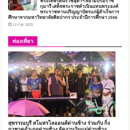
พระเทพรัตนราชสุดาฯ สยามบรมราช
กุมารี เสด็จพระราชดำเนินแทนพระองค์
พระราชทานปริญญาบัตรแก่ผู้สำเร็จการ
ศึกษาจากมหาวิทยาลัยศิลปากร ประจำปีการศึกษา 2566
13 ก.พ. 2025
ท่องเที่ยว
สุพรรณบุรี สโมสรไลออนส์ด่านช้าง ร่วมกับ กิ่ง
กาชาดอำเภอด่านช้าง จัดงานวันแม่ด่านช้าง