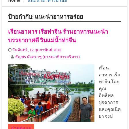
Home
แนะนำอาหารอร่อย
ป้ายกำกับ:
แนะนำอาหารอร่อย
เรือนอาหาร เรือท่าจีน ร้านอาหารแนะนำ
บรรยากาศดี ริมแม่น้ำท่าจีน
วันจันทร์, 12 กุมภาพันธ์ 2018
ธัญพร ดังตราชู (บรรณาธิการบริหาร)
เรือน
อาหาร เรือ
ท่าจีน โดย
คุณ
อิทธิพล
ปุจฉาการ
และคุณนิต
ยา จงป
อ่านต่อ >>