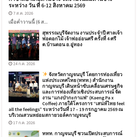
ระหว่าง วัน ที่ 6-12 สิงหาคม 2569
7 ส.ค. 2026
เมื่อค่ำวานนี้ (6 ส....
สุพรรณบุรีจัดงาน งานประจำปี ศาลเจ้า
พ่อดอกไม้ เจ้าพ่ออ่อนศรี ครั้งที่ 4 ศรี
ต.บ้านดอน อ.อู่ทอง
24 ก.ค. 2026
จังหวัดกาญจนบุรี โดยการท่องเที่ยว
แห่งประเทศไทย (ททท.) สำนักงาน
กาญจนบุรี เดินหน้าขับเคลื่อนเศรษฐกิจ
และการท่องเที่ยวเชิงประสบการณ์ จัด
งาน “แกงป่ากะกาแฟ” (Kaeng Pa x
Coffee) ภายใต้โครงการ “เสน่ห์ไทย feel
all the feelings” ระหว่างวันที่ 17 – 19 กรกฎาคม 2569 ณ
บริเวณสวนหย่อมสกายวอล์คกาญจนบุรี
17 ก.ค. 2026
ททท. กาญจนบุรี ชวนเปิดประสบการณ์