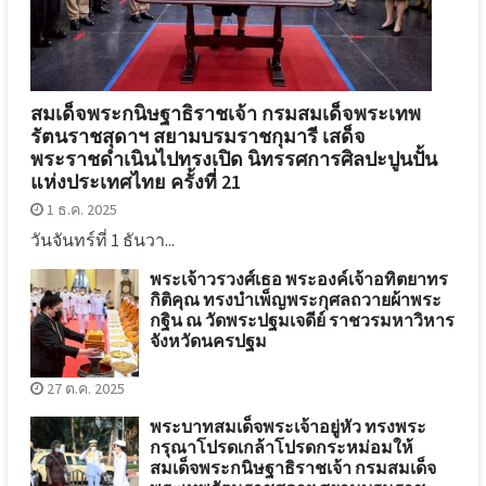
สมเด็จพระกนิษฐาธิราชเจ้า กรมสมเด็จพระเทพ
รัตนราชสุดาฯ สยามบรมราชกุมารี เสด็จ
พระราชดำเนินไปทรงเปิด นิทรรศการศิลปะปูนปั้น
แห่งประเทศไทย ครั้งที่ 21
1 ธ.ค. 2025
วันจันทร์ที่ 1 ธันวา...
พระเจ้าวรวงศ์เธอ พระองค์เจ้าอทิตยาทร
กิติคุณ ทรงบำเพ็ญพระกุศลถวายผ้าพระ
กฐิน ณ วัดพระปฐมเจดีย์ ราชวรมหาวิหาร
จังหวัดนครปฐม
27 ต.ค. 2025
พระบาทสมเด็จพระเจ้าอยู่หัว ทรงพระ
กรุณาโปรดเกล้าโปรดกระหม่อมให้
สมเด็จพระกนิษฐาธิราชเจ้า กรมสมเด็จ