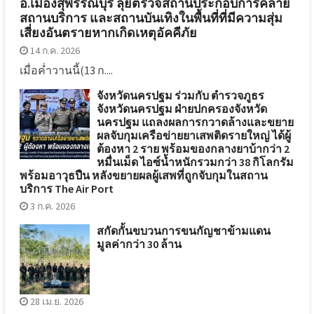
อ.เมืองสุพรรณบุรี ลุยตรวจสถานประกอบการคล้าย
สถานบริการ และสถานบันเทิงในพื้นที่ที่มีความสุ่ม
เสี่ยงอันตรายหากเกิดเหตุอัคคีภัย
14 ก.ค. 2026
เมื่อค่ำวานนี้(13 ก....
จังหวัดนครปฐม ร่วมกับ ตำรวจภูธร
จังหวัดนครปฐม ฝ่ายปกครองจังหวัด
นครปฐม แถลงผลการกวาดล้างและขยาย
ผลจับกุมเครือข่ายยาเสพติดรายใหญ่ ได้ผู้
ต้องหา 2 ราย พร้อมของกลางยาบ้ากว่า 2
หมื่นเม็ด ไอซ์น้ำหนักรวมกว่า 38 กิโลกรัม
พร้อมอาวุธปืน หลังขยายผลผู้เสพที่ถูกจับกุมในสถาน
บริการ The Air Port
3 ก.ค. 2026
สกัดกั้นขบวนการขนกัญชาข้ามแดน
มูลค่ากว่า 30 ล้าน
28 เม.ย. 2026