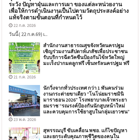
ระวัง ปัญหาฝุ่นและการเผา ของแต่ละหน่วยงาน
เพื่อให้การดำเนินงานเป็นไปตามวัตถุประสงค์อย่าง
แท้จริงตามขั้นตอนที่กำหนดไว้
22 ก.ค. 2026
วันนี้( 22 ก.ค.69) เ...
สำนักงานสาธารณสุขจังหวัดนครปฐม
เชิญร่วมงานสัปดาห์เภสัชเพื่อประชาชน
รับบริการฉีดวัคซีนป้องกันไข้หวัดใหญ่
มะเร็งปากมดลูกฟรี เซ็นทรัลนครปฐม ฟรี
21 ก.ค. 2026
นักวิ่งจากทั่วประเทศ กว่า 1 พันคนร่วม
งานกระต่ายขาเดียว “โนโน่ยมราชมินิ
มาราธอน 2026” โรงพยาบาลเจ้าพระยา
ยมราช “รณรงค์ป้องกันนักสูบหน้าใหม่
และควบคุมการใช้ยาสูบในกลุ่มเยาวชน”
23 พ.ค. 2026
สุพรรณบุรี ขับเคลื่อน พชอ. แก้ไขปัญหา
และยกระดับคุณภาพชีวิตของคนใน