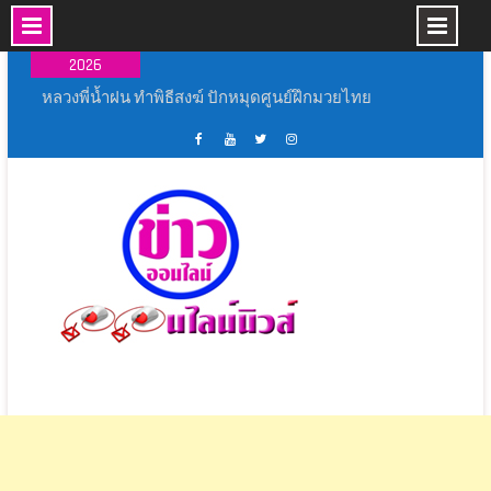
Skip
07 ส.ค.,
to
2026
content
หลวงพี่น้ำฝน ทำพิธีสงฆ์ ปักหมุดศูนย์ฝึกมวยไทย
เรือนจำจังกวัดอ่างทอง สมศักดิ์ฯ ประธานในพิธี
พิธีเปิดงาน ” ร้อยรัก รวมใจ สตรีไทยบางปลาม้า ”
ประจำ ปี 2569
เฟส
ช่อง
ทวิ
อิน
สุพรรณบุรี ผนึกกำลังทุกภาคส่วนฝึกทักษะและเพิ่ม
บุ้ค
ยู
ส
ส
ศักยภาพ ชุด ชรบ.ในการดูแลประชาชน
ศูนย์
ทู้
เตอร์
ตา
สุพรรณบุรี จัดยิ่งใหญ่ พิธีเปิดการแข่งขันกีฬา
ข่าว
ปอ
ออนไลน์
แกรม
ภายใน “อู่ทอง เกมส์ 69”
ออนไลน์
อน
นิ
สุพรรณบุรี สโมสรไลออนส์ด่านช้าง ร่วมกับ กิ่ง
นิ
ไลน์
วส์
กาชาดอำเภอด่านช้าง จัดงานวันแม่ด่านช้าง
วส์
นิ
ระหว่าง วัน ที่ 6-12 สิงหาคม 2569
วส์