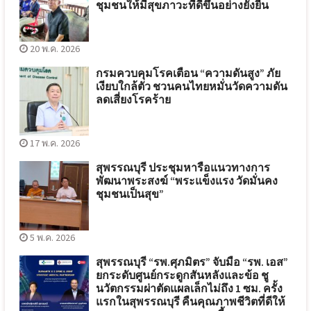
ชุมชนให้มีสุขภาวะที่ดีขึ้นอย่างยั่งยืน
20 พ.ค. 2026
กรมควบคุมโรคเตือน “ความดันสูง” ภัย
เงียบใกล้ตัว ชวนคนไทยหมั่นวัดความดัน
ลดเสี่ยงโรคร้าย
17 พ.ค. 2026
สุพรรณบุรี ประชุมหารือแนวทางการ
พัฒนาพระสงฆ์ “พระแข็งแรง วัดมั่นคง
ชุมชนเป็นสุข”
5 พ.ค. 2026
สุพรรณบุรี “รพ.ศุภมิตร” จับมือ “รพ. เอส”
ยกระดับศูนย์กระดูกสันหลังและข้อ ชู
นวัตกรรมผ่าตัดแผลเล็กไม่ถึง 1 ซม. ครั้ง
แรกในสุพรรณบุรี คืนคุณภาพชีวิตที่ดีให้