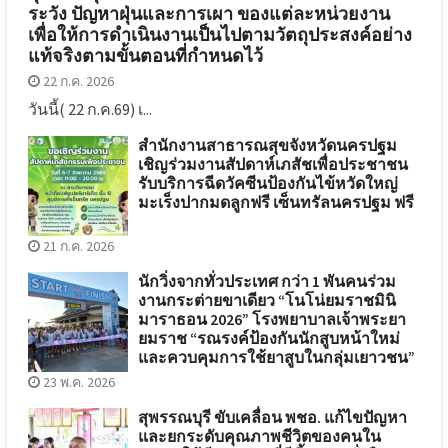
ระวัง ปัญหาฝุ่นและการเผา ของแต่ละหน่วยงาน
เพื่อให้การดำเนินงานเป็นไปตามวัตถุประสงค์อย่าง
แท้จริงตามขั้นตอนที่กำหนดไว้
22 ก.ค. 2026
วันนี้( 22 ก.ค.69) เ...
สำนักงานสาธารณสุขจังหวัดนครปฐม
เชิญร่วมงานสัปดาห์เภสัชเพื่อประชาชน
รับบริการฉีดวัคซีนป้องกันไข้หวัดใหญ่
มะเร็งปากมดลูกฟรี เซ็นทรัลนครปฐม ฟรี
21 ก.ค. 2026
นักวิ่งจากทั่วประเทศ กว่า 1 พันคนร่วม
งานกระต่ายขาเดียว “โนโน่ยมราชมินิ
มาราธอน 2026” โรงพยาบาลเจ้าพระยา
ยมราช “รณรงค์ป้องกันนักสูบหน้าใหม่
และควบคุมการใช้ยาสูบในกลุ่มเยาวชน”
23 พ.ค. 2026
สุพรรณบุรี ขับเคลื่อน พชอ. แก้ไขปัญหา
และยกระดับคุณภาพชีวิตของคนใน