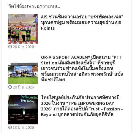
วัดไผ่ล้อมพระอารามหล...
AIS ชวนชิมความอร่อย “บรรทัดทองเฟส”
บุกนครปฐม พร้อมมอบความสุขผ่าน AIS
Points
20 มิ.ย. 2026
OR-AIS SPORT ACADEMY เปิดสนาม “PTT
Station เติมฝันพลังแข้งจิ๋ว” ที่ราชบุรี
เยาวชนร่วมฟาดแข้งในปั๊มครั้งแรก!
พร้อมกระทบไหล่ ‘อดิศร พรหมรักษ์’ แข้ง
ทีมชาติไทย
20 มิ.ย. 2026
ไทยไพบูลย์ประกันภัย ประกาศทิศทางปี
2026 ในงาน “TPB EMPOWERING DAY
2026” ภายใต้คอนเซ็ปต์ Trust – Passion –
Beyond บุกตลาดประกันภัยยุคดิจิทัล
13 มิ.ย. 2026