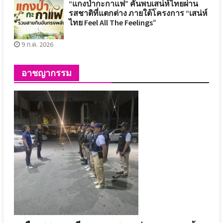
“แกงป่ากะกาแฟ” คันพบเสน่ห์ไทยผ่าน
รสชาติที่แตกต่าง ภายใต้โครงการ “เสน่ห์
ไทย Feel All The Feelings”
9 ก.ค. 2026
อาชญากรรม