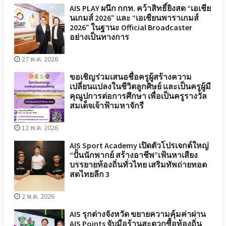
AIS PLAY ผนึก กกท. คว้าสิทธิ์ยิงสด “เอเชีย
นเกมส์ 2026” และ “เอเชียนพาราเกมส์
2026” ในฐานะ Official Broadcaster
อย่างเป็นทางการ
27 พ.ค. 2026
ขอเชิญร่วมเสนอชื่อครูผู้สร้างความ
เปลี่ยนแปลงในชีวิตลูกศิษย์ และเป็นครูผู้มี
คุณูปการต่อการศึกษา เพื่อเป็นครูรางวัล
สมเด็จเจ้าฟ้ามหาจักรี
12 พ.ค. 2026
AIS Sport Academy เปิดตัวโปรเจกต์ใหญ่
“ปั้นนักพากย์ สร้างอาชีพ”เฟ้นหาเสียง
บรรยายท้องถิ่นทั่วไทย เสริมทัพถ่ายทอด
สดไทยลีก 3
2 พ.ค. 2026
AIS รุกต่างจังหวัด ขยายความคุ้มค่าผ่าน
AIS Points จับมือร้านสะดวกซื้อท้องถิ่น