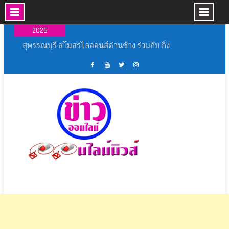
Skip
08 ส.ค.,
to
2026
content
สุพรรณบุรี สโมสรไลออนส์ด่านช้าง ร่วมกับ กิ่ง
กาชาดอำเภอด่านช้าง จัดงานวันแม่ด่านช้าง
ระหว่าง วัน ที่ 6-12 สิงหาคม 2569
หลวงพี่น้ำฝน ทำพิธีสงฆ์ ปักหมุดศูนย์ฝึกมวยไทย
เฟส
ช่อง
ทวิ
อิน
เรือนจำจังหวัดอ่างทอง สมศักดิ์ฯ ประธานในพิธี
บุ้ค
ยู
ส
ส
พิธีเปิดงาน ” ร้อยรัก รวมใจ สตรีไทยบางปลาม้า ”
ศูนย์
ทู้
เตอร์
ตา
ประจำ ปี 2569
ข่าว
ปอ
ออนไลน์
แกรม
ประธานกรรมาธิการการท่องเที่ยว เปิดสัมมนา
ออนไลน์
อน
นิ
พัฒนาศักยภาพอาสาสมัครท่องเที่ยว มุ่งยกระดับ
นิ
ไลน์
วส์
แหล่งท่องเที่ยวเชิงวัฒนธรรมจังหวัดนครปฐมสู่การ
วส์
นิ
ท่องเที่ยวคุณภาพอย่างยั่งยืน
วส์
สุพรรณบุรี จัดยิ่งใหญ่ พิธีเปิดการแข่งขันกีฬา
ภายใน “อู่ทอง เกมส์ 69”