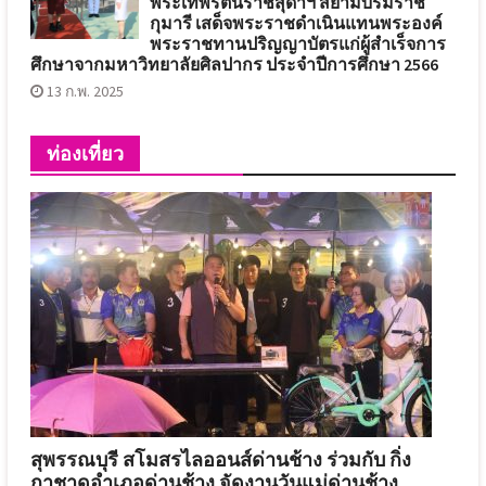
พระเทพรัตนราชสุดาฯ สยามบรมราช
กุมารี เสด็จพระราชดำเนินแทนพระองค์
พระราชทานปริญญาบัตรแก่ผู้สำเร็จการ
ศึกษาจากมหาวิทยาลัยศิลปากร ประจำปีการศึกษา 2566
13 ก.พ. 2025
ท่องเที่ยว
สุพรรณบุรี สโมสรไลออนส์ด่านช้าง ร่วมกับ กิ่ง
กาชาดอำเภอด่านช้าง จัดงานวันแม่ด่านช้าง