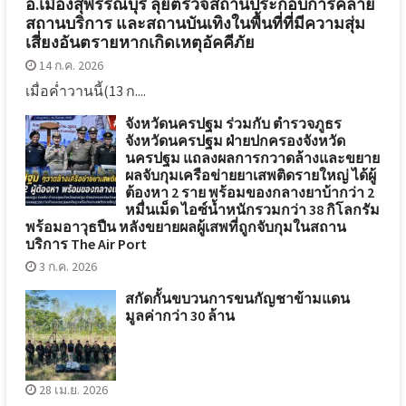
อ.เมืองสุพรรณบุรี ลุยตรวจสถานประกอบการคล้าย
สถานบริการ และสถานบันเทิงในพื้นที่ที่มีความสุ่ม
เสี่ยงอันตรายหากเกิดเหตุอัคคีภัย
14 ก.ค. 2026
เมื่อค่ำวานนี้(13 ก....
จังหวัดนครปฐม ร่วมกับ ตำรวจภูธร
จังหวัดนครปฐม ฝ่ายปกครองจังหวัด
นครปฐม แถลงผลการกวาดล้างและขยาย
ผลจับกุมเครือข่ายยาเสพติดรายใหญ่ ได้ผู้
ต้องหา 2 ราย พร้อมของกลางยาบ้ากว่า 2
หมื่นเม็ด ไอซ์น้ำหนักรวมกว่า 38 กิโลกรัม
พร้อมอาวุธปืน หลังขยายผลผู้เสพที่ถูกจับกุมในสถาน
บริการ The Air Port
3 ก.ค. 2026
สกัดกั้นขบวนการขนกัญชาข้ามแดน
มูลค่ากว่า 30 ล้าน
28 เม.ย. 2026