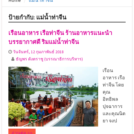
Home
แม่น้ำท่าจีน
ป้ายกำกับ:
แม่น้ำท่าจีน
เรือนอาหาร เรือท่าจีน ร้านอาหารแนะนำ
บรรยากาศดี ริมแม่น้ำท่าจีน
วันจันทร์, 12 กุมภาพันธ์ 2018
ธัญพร ดังตราชู (บรรณาธิการบริหาร)
เรือน
อาหาร เรือ
ท่าจีน โดย
คุณ
อิทธิพล
ปุจฉาการ
และคุณนิต
ยา จงป
อ่านต่อ >>