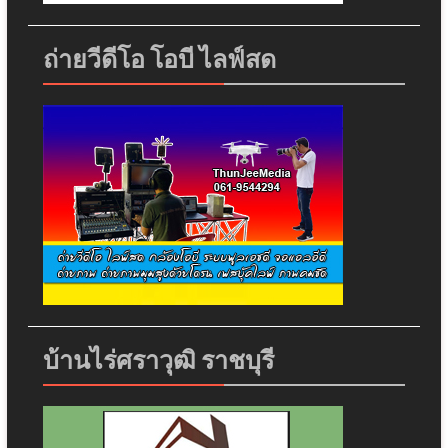
ถ่ายวีดีโอ โอบี ไลฟ์สด
บ้านไร่ศราวุฒิ ราชบุรี