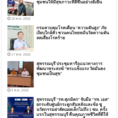
ชุมชนให้มีสุขภาวะที่ดีขึ้นอย่างยั่งยืน
20 พ.ค. 2026
กรมควบคุมโรคเตือน “ความดันสูง” ภัย
เงียบใกล้ตัว ชวนคนไทยหมั่นวัดความดัน
ลดเสี่ยงโรคร้าย
17 พ.ค. 2026
สุพรรณบุรี ประชุมหารือแนวทางการ
พัฒนาพระสงฆ์ “พระแข็งแรง วัดมั่นคง
ชุมชนเป็นสุข”
5 พ.ค. 2026
สุพรรณบุรี “รพ.ศุภมิตร” จับมือ “รพ. เอส”
ยกระดับศูนย์กระดูกสันหลังและข้อ ชู
นวัตกรรมผ่าตัดแผลเล็กไม่ถึง 1 ซม. ครั้ง
แรกในสุพรรณบุรี คืนคุณภาพชีวิตที่ดีให้