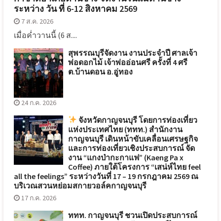
ระหว่าง วัน ที่ 6-12 สิงหาคม 2569
7 ส.ค. 2026
เมื่อค่ำวานนี้ (6 ส....
สุพรรณบุรีจัดงาน งานประจำปี ศาลเจ้า
พ่อดอกไม้ เจ้าพ่ออ่อนศรี ครั้งที่ 4 ศรี
ต.บ้านดอน อ.อู่ทอง
24 ก.ค. 2026
จังหวัดกาญจนบุรี โดยการท่องเที่ยว
แห่งประเทศไทย (ททท.) สำนักงาน
กาญจนบุรี เดินหน้าขับเคลื่อนเศรษฐกิจ
และการท่องเที่ยวเชิงประสบการณ์ จัด
งาน “แกงป่ากะกาแฟ” (Kaeng Pa x
Coffee) ภายใต้โครงการ “เสน่ห์ไทย feel
all the feelings” ระหว่างวันที่ 17 – 19 กรกฎาคม 2569 ณ
บริเวณสวนหย่อมสกายวอล์คกาญจนบุรี
17 ก.ค. 2026
ททท. กาญจนบุรี ชวนเปิดประสบการณ์