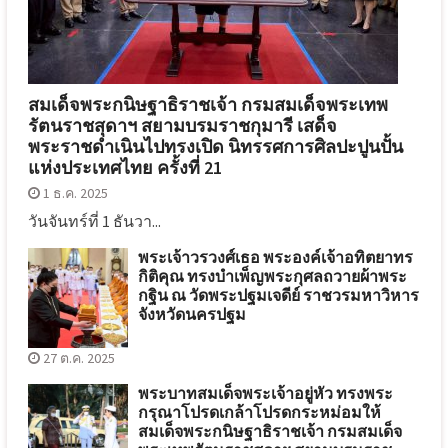
สมเด็จพระกนิษฐาธิราชเจ้า กรมสมเด็จพระเทพ
รัตนราชสุดาฯ สยามบรมราชกุมารี เสด็จ
พระราชดำเนินไปทรงเปิด นิทรรศการศิลปะปูนปั้น
แห่งประเทศไทย ครั้งที่ 21
1 ธ.ค. 2025
วันจันทร์ที่ 1 ธันวา...
พระเจ้าวรวงศ์เธอ พระองค์เจ้าอทิตยาทร
กิติคุณ ทรงบำเพ็ญพระกุศลถวายผ้าพระ
กฐิน ณ วัดพระปฐมเจดีย์ ราชวรมหาวิหาร
จังหวัดนครปฐม
27 ต.ค. 2025
พระบาทสมเด็จพระเจ้าอยู่หัว ทรงพระ
กรุณาโปรดเกล้าโปรดกระหม่อมให้
สมเด็จพระกนิษฐาธิราชเจ้า กรมสมเด็จ