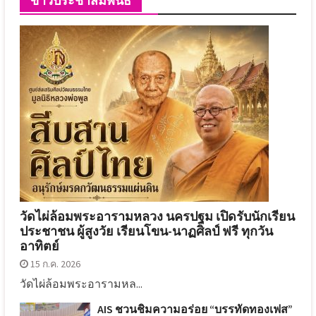
ข่าวประชาสัมพันธ์
วัดไผ่ล้อมพระอารามหลวง นครปฐม เปิดรับนักเรียน
ประชาชน ผู้สูงวัย เรียนโขน-นาฏศิลป์ ฟรี ทุกวัน
อาทิตย์
15 ก.ค. 2026
วัดไผ่ล้อมพระอารามหล...
AIS ชวนชิมความอร่อย “บรรทัดทองเฟส”