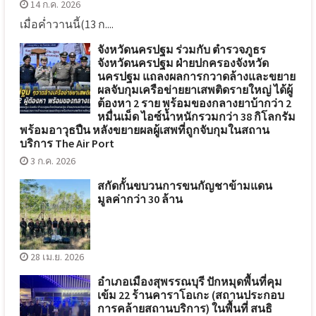
14 ก.ค. 2026
เมื่อค่ำวานนี้(13 ก....
จังหวัดนครปฐม ร่วมกับ ตำรวจภูธร
จังหวัดนครปฐม ฝ่ายปกครองจังหวัด
นครปฐม แถลงผลการกวาดล้างและขยาย
ผลจับกุมเครือข่ายยาเสพติดรายใหญ่ ได้ผู้
ต้องหา 2 ราย พร้อมของกลางยาบ้ากว่า 2
หมื่นเม็ด ไอซ์น้ำหนักรวมกว่า 38 กิโลกรัม
พร้อมอาวุธปืน หลังขยายผลผู้เสพที่ถูกจับกุมในสถาน
บริการ The Air Port
3 ก.ค. 2026
สกัดกั้นขบวนการขนกัญชาข้ามแดน
มูลค่ากว่า 30 ล้าน
28 เม.ย. 2026
อำเภอเมืองสุพรรณบุรี ปักหมุดพื้นที่คุม
เข้ม 22 ร้านคาราโอเกะ (สถานประกอบ
การคล้ายสถานบริการ) ในพื้นที่ สนธิ