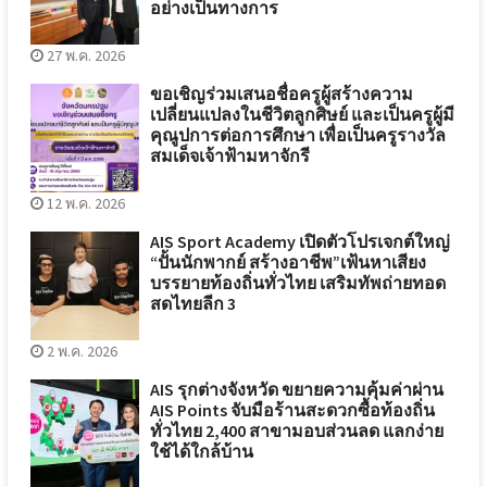
อย่างเป็นทางการ
27 พ.ค. 2026
ขอเชิญร่วมเสนอชื่อครูผู้สร้างความ
เปลี่ยนแปลงในชีวิตลูกศิษย์ และเป็นครูผู้มี
คุณูปการต่อการศึกษา เพื่อเป็นครูรางวัล
สมเด็จเจ้าฟ้ามหาจักรี
12 พ.ค. 2026
AIS Sport Academy เปิดตัวโปรเจกต์ใหญ่
“ปั้นนักพากย์ สร้างอาชีพ”เฟ้นหาเสียง
บรรยายท้องถิ่นทั่วไทย เสริมทัพถ่ายทอด
สดไทยลีก 3
2 พ.ค. 2026
AIS รุกต่างจังหวัด ขยายความคุ้มค่าผ่าน
AIS Points จับมือร้านสะดวกซื้อท้องถิ่น
ทั่วไทย 2,400 สาขามอบส่วนลด แลกง่าย
ใช้ได้ใกล้บ้าน