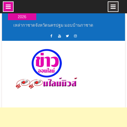
Skip
06 ส.ค.,
to
2026
content
เหล่ากาชาดจังหวัดนครปฐม มอบบ้านกาชาด
รวมใจ ช่วยเหลือผู้ประสบวาตภัย ในพื้นที่อำเภอ
กำแพงแสน
พระบาทสมเด็จพระเจ้าอยู่หัว ทรงพระกรุณาโปรด
เฟส
ช่อง
ทวิ
อิน
เกล้าโปรดกระหม่อม ให้ผู้ว่าราชการจังหวัด
บุ้ค
ยู
ส
ส
นครปฐม เชิญผ้าไตรและเครื่องสังฆทาน
ศูนย์
ทู้
เตอร์
ตา
พระราชทานไปถวายแด่สมเด็จพระพุทธโฆษาจาร
ข่าว
ปอ
ออนไลน์
แกรม
ย์ (ประยุทธ์ ปยุตฺโต) เจ้าอาวาสวัดญาณเวศกวัน
ออนไลน์
อน
นิ
อำเภอสามพราน จังหวัดนครปฐม
นิ
ไลน์
วส์
มหาวิทยาลัยราชภัฏนครปฐม จัดนิทรรศการ
วส์
นิ
นวัตกรรมผลิตภัณฑ์ชุมชน 2569 ยกระดับสินค้า
วส์
สร้างคุณค่า เพิ่มมูลค่า สู่แพลตฟอร์มออนไลน์
สโมสรโรตารีสุพรรณบุรี และภาค 3330 โรตารี
สากล เปิดโครงการ “ถนนปลอดเหตุชีวิตปลอดภัย”
(Save Road Save Live : SRSL)
พิธีเปิดการแข่งขันกีฬากลุ่มโรงเรียนหัวโพธิ์ศรี
สำราญ ประจำปีการศึกษา ๒๕๖๙