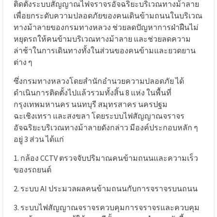
ติดตั้งระบบสัญญาณไฟจราจรอัจฉริยะบริเวณทางม้าลาย
เพื่อยกระดับความปลอดภัยของคนเดินข้ามถนนในบริเวณ
ทางม้าลายของกรมทางหลวง
ช่วยลดปัญหาการฝ่าฝืนไม่
หยุดรถให้คนข้ามบริเวณทางม้าลาย
และช่วยลดความ
ล่าช้าในการเดินทางทั้งในส่วนของคนข้ามและยวดยาน
ต่าง
ๆ
ซึ่งกรมทางหลวงโดยสำนักอำนวยความปลอดภัย
ได้
ดำเนินการติดตั้งไปแล้วรวมทั้งสิ้น
8
แห่ง
ในพื้นที่
กรุงเทพมหานคร
นนทบุรี
สมุทรสาคร
นครปฐม
ฉะเชิงเทรา
และสงขลา
โดยระบบไฟสัญญาณจราจร
อัจฉริยะบริเวณทางม้าลายดังกล่าว
มีองค์ประกอบหลัก
ๆ
อยู่
3
ส่วน
ได้แก่
1.
กล้อง
CCTV
ตรวจจับปริมาณคนข้ามถนนและความเร็ว
ของรถยนต์
2.
ระบบ
AI
ประมวลผลคนข้ามถนนกับการจราจรบนถนน
3.
ระบบไฟสัญญาณจราจรควบคุมการจราจรและควบคุม