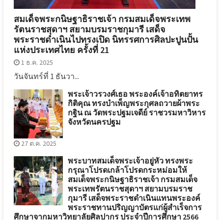
สมเด็จพระกนิษฐาธิราชเจ้า กรมสมเด็จพระเทพ
รัตนราชสุดาฯ สยามบรมราชกุมารี เสด็จ
พระราชดำเนินไปทรงเปิด นิทรรศการศิลปะปูนปั้น
แห่งประเทศไทย ครั้งที่ 21
1 ธ.ค. 2025
วันจันทร์ที่ 1 ธันวา...
พระเจ้าวรวงศ์เธอ พระองค์เจ้าอทิตยาทร
กิติคุณ ทรงบำเพ็ญพระกุศลถวายผ้าพระ
กฐิน ณ วัดพระปฐมเจดีย์ ราชวรมหาวิหาร
จังหวัดนครปฐม
27 ต.ค. 2025
พระบาทสมเด็จพระเจ้าอยู่หัว ทรงพระ
กรุณาโปรดเกล้าโปรดกระหม่อมให้
สมเด็จพระกนิษฐาธิราชเจ้า กรมสมเด็จ
พระเทพรัตนราชสุดาฯ สยามบรมราช
กุมารี เสด็จพระราชดำเนินแทนพระองค์
พระราชทานปริญญาบัตรแก่ผู้สำเร็จการ
ศึกษาจากมหาวิทยาลัยศิลปากร ประจำปีการศึกษา 2566