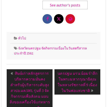
See author's posts
ทั่วไป
จังหวัดนครปฐม จัดกิจกรรมเนื่องในวันสตรีสากล
ประจำปี 2562
แนะแนว
Previous
Next
ศิษย์​เก่า​หลักสูตรการ
นครปฐม มรน.น้อมรำลึก
เรื่อง
post:
post:
บริหารความมั่นคง
ในพระมหากรุณาธิคุณ
สำหรับผู้บริหารระดับสูง​
ในหลวงรัชกาลที่ 9 เนื่อง
สวปอ.มส.SML​ รุ่นที่ 3​ จัด
ในวันพ่อแห่งชาติ
กิจกรรม​เพื่อสังคม มอบ
สิ่งของเครื่องใช้แก่ทหาร