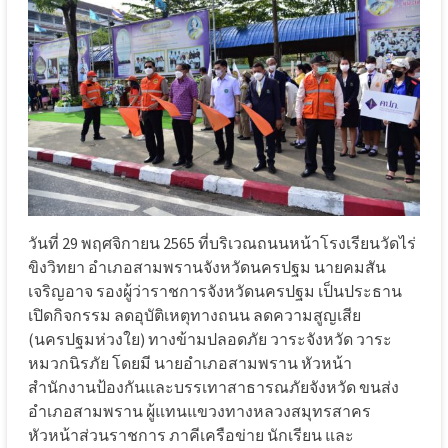
วันที่
29
พฤศจิกายน
2565
ที่บริเวณถนนหน้าโรงเรียนวัดไร่
ขิงวิทยา
อำเภอสามพราน
จังหวัดนครปฐม
นายคมสัน
เจริญอาจ
รองผู้ว่าราชการจังหวัดนครปฐม
เป็นประธาน
เปิดกิจกรรม
ลดอุบัติเหตุทางถนน
ลดความสูญเสีย
(
นครปฐมห่วงใย
)
ทางข้ามปลอดภัย
วาระจังหวัด
วาระ
หมวกนิรภัย
โดยมี
นายอำเภอสามพราน
หัวหน้า
สำนักงานป้องกันและบรรเทาสาธารณภัยจังหวัด
ขนส่ง
อำเภอสามพราน
ผู้แทนแขวงทางหลวงสมุทรสาคร
หัวหน้าส่วนราชการ
ภาคีเครือข่าย
นักเรียน
และ