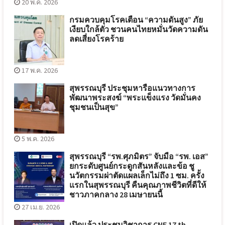
20 พ.ค. 2026
กรมควบคุมโรคเตือน “ความดันสูง” ภัย
เงียบใกล้ตัว ชวนคนไทยหมั่นวัดความดัน
ลดเสี่ยงโรคร้าย
17 พ.ค. 2026
สุพรรณบุรี ประชุมหารือแนวทางการ
พัฒนาพระสงฆ์ “พระแข็งแรง วัดมั่นคง
ชุมชนเป็นสุข”
5 พ.ค. 2026
สุพรรณบุรี “รพ.ศุภมิตร” จับมือ “รพ. เอส”
ยกระดับศูนย์กระดูกสันหลังและข้อ ชู
นวัตกรรมผ่าตัดแผลเล็กไม่ถึง 1 ซม. ครั้ง
แรกในสุพรรณบุรี คืนคุณภาพชีวิตที่ดีให้
ชาวภาคกลาง 28 เมษายนนี้
27 เม.ย. 2026
เปิดแล้ว ประชุมวิชาการ CNF 17 th