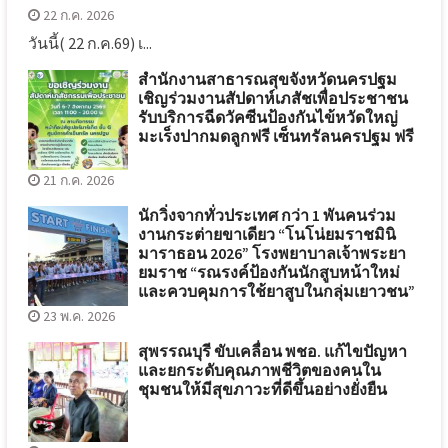
22 ก.ค. 2026
วันนี้( 22 ก.ค.69) เ...
สำนักงานสาธารณสุขจังหวัดนครปฐม
เชิญร่วมงานสัปดาห์เภสัชเพื่อประชาชน
รับบริการฉีดวัคซีนป้องกันไข้หวัดใหญ่
มะเร็งปากมดลูกฟรี เซ็นทรัลนครปฐม ฟรี
21 ก.ค. 2026
นักวิ่งจากทั่วประเทศ กว่า 1 พันคนร่วม
งานกระต่ายขาเดียว “โนโน่ยมราชมินิ
มาราธอน 2026” โรงพยาบาลเจ้าพระยา
ยมราช “รณรงค์ป้องกันนักสูบหน้าใหม่
และควบคุมการใช้ยาสูบในกลุ่มเยาวชน”
23 พ.ค. 2026
สุพรรณบุรี ขับเคลื่อน พชอ. แก้ไขปัญหา
และยกระดับคุณภาพชีวิตของคนใน
ชุมชนให้มีสุขภาวะที่ดีขึ้นอย่างยั่งยืน