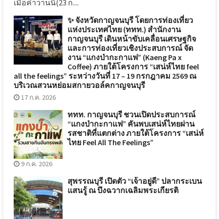
เมื่อค่ำวานนี้(23 ก....
✨ จังหวัดกาญจนบุรี โดยการท่องเที่ยว
แห่งประเทศไทย (ททท.) สำนักงาน
กาญจนบุรี เดินหน้าขับเคลื่อนเศรษฐกิจ
และการท่องเที่ยวเชิงประสบการณ์ จัด
งาน “แกงป่ากะกาแฟ” (Kaeng Pa x
Coffee) ภายใต้โครงการ “เสน่ห์ไทย feel
all the feelings” ระหว่างวันที่ 17 – 19 กรกฎาคม 2569 ณ
บริเวณสวนหย่อมสกายวอล์คกาญจนบุรี
17 ก.ค. 2026
ททท. กาญจนบุรี ชวนเปิดประสบการณ์
“แกงป่ากะกาแฟ” คันพบเสน่ห์ไทยผ่าน
รสชาติที่แตกต่าง ภายใต้โครงการ “เสน่ห์
ไทย Feel All The Feelings”
9 ก.ค. 2026
สุพรรณบุรี เปิดตัว “เจ้าอยู่ดี” ปลากระเบน
แสนรู้ ณ บึงฉวากเฉลิมพระเกียรติ