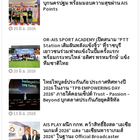
บุกนครปฐม พร้อมมอบความสุขผ่าน AIS
Points
20 มิ.ย. 2026
OR-AIS SPORT ACADEMY เปิดสนาม “PTT
Station เติมฝันพลังแข้งจิ๋ว” ที่ราชบุรี
เยาวชนร่วมฟาดแข้งในปั๊มครั้งแรก!
พร้อมกระทบไหล่ ‘อดิศร พรหมรักษ์’ แข้ง
ทีมชาติไทย
20 มิ.ย. 2026
ไทยไพบูลย์ประกันภัย ประกาศทิศทางปี
2026 ในงาน “TPB EMPOWERING DAY
2026” ภายใต้คอนเซ็ปต์ Trust – Passion –
Beyond บุกตลาดประกันภัยยุคดิจิทัล
13 มิ.ย. 2026
AIS PLAY ผนึก กกท. คว้าสิทธิ์ยิงสด “เอเชีย
นเกมส์ 2026” และ “เอเชียนพาราเกมส์
2026” ในฐานะ Official Broadcaster