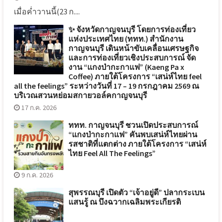
เมื่อค่ำวานนี้(23 ก....
✨ จังหวัดกาญจนบุรี โดยการท่องเที่ยว
แห่งประเทศไทย (ททท.) สำนักงาน
กาญจนบุรี เดินหน้าขับเคลื่อนเศรษฐกิจ
และการท่องเที่ยวเชิงประสบการณ์ จัด
งาน “แกงป่ากะกาแฟ” (Kaeng Pa x
Coffee) ภายใต้โครงการ “เสน่ห์ไทย feel
all the feelings” ระหว่างวันที่ 17 – 19 กรกฎาคม 2569 ณ
บริเวณสวนหย่อมสกายวอล์คกาญจนบุรี
17 ก.ค. 2026
ททท. กาญจนบุรี ชวนเปิดประสบการณ์
“แกงป่ากะกาแฟ” คันพบเสน่ห์ไทยผ่าน
รสชาติที่แตกต่าง ภายใต้โครงการ “เสน่ห์
ไทย Feel All The Feelings”
9 ก.ค. 2026
สุพรรณบุรี เปิดตัว “เจ้าอยู่ดี” ปลากระเบน
แสนรู้ ณ บึงฉวากเฉลิมพระเกียรติ