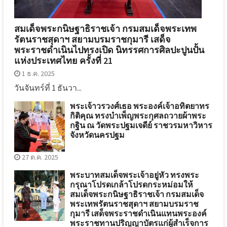
สมเด็จพระกนิษฐาธิราชเจ้า กรมสมเด็จพระเทพ
รัตนราชสุดาฯ สยามบรมราชกุมารี เสด็จ
พระราชดำเนินไปทรงเปิด นิทรรศการศิลปะปูนปั้น
แห่งประเทศไทย ครั้งที่ 21
1 ธ.ค. 2025
วันจันทร์ที่ 1 ธันวา...
พระเจ้าวรวงศ์เธอ พระองค์เจ้าอทิตยาทร
กิติคุณ ทรงบำเพ็ญพระกุศลถวายผ้าพระ
กฐิน ณ วัดพระปฐมเจดีย์ ราชวรมหาวิหาร
จังหวัดนครปฐม
27 ต.ค. 2025
พระบาทสมเด็จพระเจ้าอยู่หัว ทรงพระ
กรุณาโปรดเกล้าโปรดกระหม่อมให้
สมเด็จพระกนิษฐาธิราชเจ้า กรมสมเด็จ
พระเทพรัตนราชสุดาฯ สยามบรมราช
กุมารี เสด็จพระราชดำเนินแทนพระองค์
พระราชทานปริญญาบัตรแก่ผู้สำเร็จการ