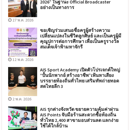
2026” ในฐานะ Official Broadcaster
อย่างเป็นทางการ
27 พ.ค. 2026
ขอเชิญร่วมเสนอชื่อครูผู้สร้างความ
เปลี่ยนแปลงในชีวิตลูกศิษย์ และเป็นครูผู้มี
คุณูปการต่อการศึกษา เพื่อเป็นครูรางวัล
สมเด็จเจ้าฟ้ามหาจักรี
12 พ.ค. 2026
AIS Sport Academy เปิดตัวโปรเจกต์ใหญ่
“ปั้นนักพากย์ สร้างอาชีพ”เฟ้นหาเสียง
บรรยายท้องถิ่นทั่วไทย เสริมทัพถ่ายทอด
สดไทยลีก 3
2 พ.ค. 2026
AIS รุกต่างจังหวัด ขยายความคุ้มค่าผ่าน
AIS Points จับมือร้านสะดวกซื้อท้องถิ่น
ทั่วไทย 2,400 สาขามอบส่วนลด แลกง่าย
ใช้ได้ใกล้บ้าน