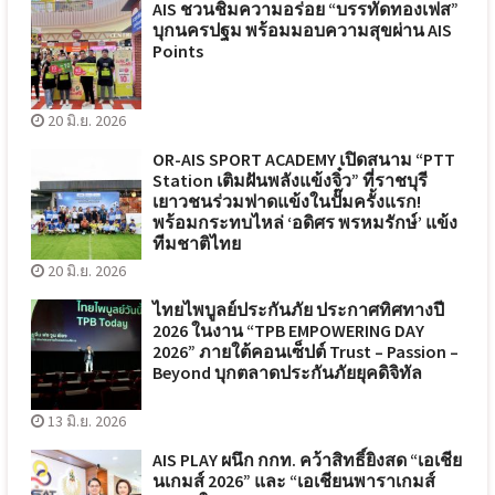
AIS ชวนชิมความอร่อย “บรรทัดทองเฟส”
บุกนครปฐม พร้อมมอบความสุขผ่าน AIS
Points
20 มิ.ย. 2026
OR-AIS SPORT ACADEMY เปิดสนาม “PTT
Station เติมฝันพลังแข้งจิ๋ว” ที่ราชบุรี
เยาวชนร่วมฟาดแข้งในปั๊มครั้งแรก!
พร้อมกระทบไหล่ ‘อดิศร พรหมรักษ์’ แข้ง
ทีมชาติไทย
20 มิ.ย. 2026
ไทยไพบูลย์ประกันภัย ประกาศทิศทางปี
2026 ในงาน “TPB EMPOWERING DAY
2026” ภายใต้คอนเซ็ปต์ Trust – Passion –
Beyond บุกตลาดประกันภัยยุคดิจิทัล
13 มิ.ย. 2026
AIS PLAY ผนึก กกท. คว้าสิทธิ์ยิงสด “เอเชีย
นเกมส์ 2026” และ “เอเชียนพาราเกมส์