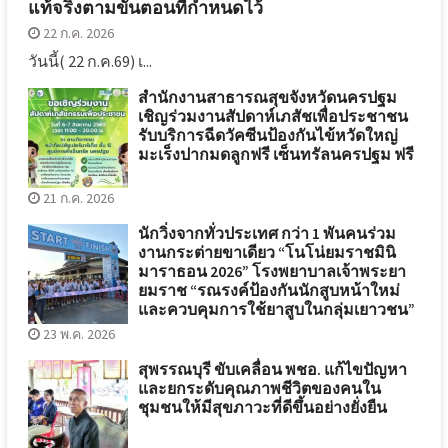
แท้จริงตามขั้นตอนที่กำหนดไว้
22 ก.ค. 2026
วันนี้( 22 ก.ค.69) เ...
สำนักงานสาธารณสุขจังหวัดนครปฐม
เชิญร่วมงานสัปดาห์เภสัชเพื่อประชาชน
รับบริการฉีดวัคซีนป้องกันไข้หวัดใหญ่
มะเร็งปากมดลูกฟรี เซ็นทรัลนครปฐม ฟรี
21 ก.ค. 2026
นักวิ่งจากทั่วประเทศ กว่า 1 พันคนร่วม
งานกระต่ายขาเดียว “โนโน่ยมราชมินิ
มาราธอน 2026” โรงพยาบาลเจ้าพระยา
ยมราช “รณรงค์ป้องกันนักสูบหน้าใหม่
และควบคุมการใช้ยาสูบในกลุ่มเยาวชน”
23 พ.ค. 2026
สุพรรณบุรี ขับเคลื่อน พชอ. แก้ไขปัญหา
และยกระดับคุณภาพชีวิตของคนใน
ชุมชนให้มีสุขภาวะที่ดีขึ้นอย่างยั่งยืน