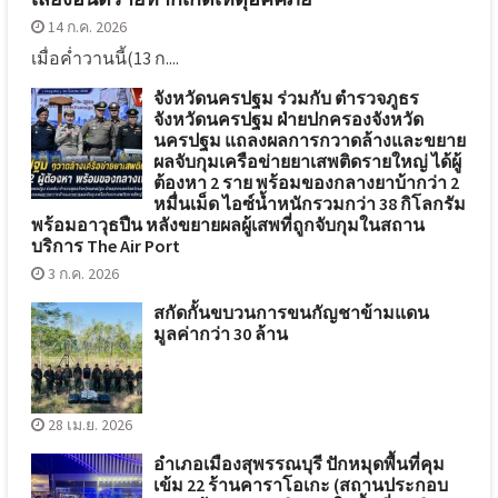
14 ก.ค. 2026
เมื่อค่ำวานนี้(13 ก....
จังหวัดนครปฐม ร่วมกับ ตำรวจภูธร
จังหวัดนครปฐม ฝ่ายปกครองจังหวัด
นครปฐม แถลงผลการกวาดล้างและขยาย
ผลจับกุมเครือข่ายยาเสพติดรายใหญ่ ได้ผู้
ต้องหา 2 ราย พร้อมของกลางยาบ้ากว่า 2
หมื่นเม็ด ไอซ์น้ำหนักรวมกว่า 38 กิโลกรัม
พร้อมอาวุธปืน หลังขยายผลผู้เสพที่ถูกจับกุมในสถาน
บริการ The Air Port
3 ก.ค. 2026
สกัดกั้นขบวนการขนกัญชาข้ามแดน
มูลค่ากว่า 30 ล้าน
28 เม.ย. 2026
อำเภอเมืองสุพรรณบุรี ปักหมุดพื้นที่คุม
เข้ม 22 ร้านคาราโอเกะ (สถานประกอบ