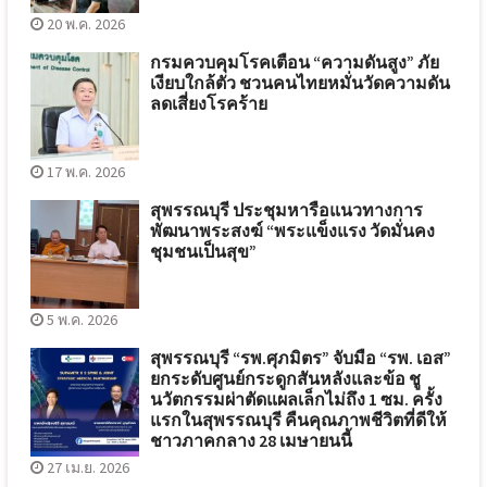
20 พ.ค. 2026
กรมควบคุมโรคเตือน “ความดันสูง” ภัย
เงียบใกล้ตัว ชวนคนไทยหมั่นวัดความดัน
ลดเสี่ยงโรคร้าย
17 พ.ค. 2026
สุพรรณบุรี ประชุมหารือแนวทางการ
พัฒนาพระสงฆ์ “พระแข็งแรง วัดมั่นคง
ชุมชนเป็นสุข”
5 พ.ค. 2026
สุพรรณบุรี “รพ.ศุภมิตร” จับมือ “รพ. เอส”
ยกระดับศูนย์กระดูกสันหลังและข้อ ชู
นวัตกรรมผ่าตัดแผลเล็กไม่ถึง 1 ซม. ครั้ง
แรกในสุพรรณบุรี คืนคุณภาพชีวิตที่ดีให้
ชาวภาคกลาง 28 เมษายนนี้
27 เม.ย. 2026