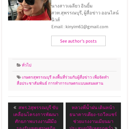
นางสาวเฉลียว อินยิ้ม
สวท.สุพรรณบุรี, ผู้สื่อข่าว ออนไลน์
นิวส์
Email : kinyim61@gmail.com
See author's posts
ทั่วไป
เกษตรสุพรรณบุรี ลงพื้นที่ร่วมกับผู้สื่อข่าว เพื่อจัดทำ
สื่อประชาสัมพันธ์ การทำการเกษตรแบบผสมผสาน
แนะแนว
Previous
Next
สพร.2สุพรรณบุรี ขับ
หลวงพี่น้ำฝน เดินหน้า
เรื่อง
post:
post:
เคลื่อนโครงการพัฒนา
ธนาคารเตียง-รถวีลแชร์
ศักยภาพแรงงานฝีมือ
ช่วยแรงงานเมียนมา
รองรับเขตเศรษฐกิจ
ประสบอุบัติเหตุรถคว่ำ