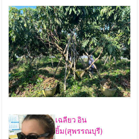
เฉลียว อิน
ยิ้ม(สุพรรณบุรี)