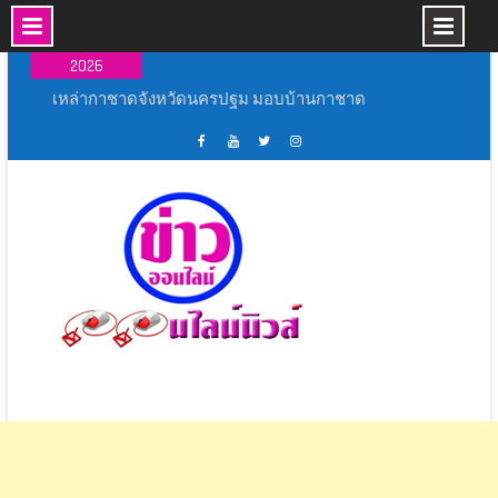
Skip
06 ส.ค.,
to
2026
content
เหล่ากาชาดจังหวัดนครปฐม มอบบ้านกาชาด
รวมใจ ช่วยเหลือผู้ประสบวาตภัย ในพื้นที่อำเภอ
กำแพงแสน
พระบาทสมเด็จพระเจ้าอยู่หัว ทรงพระกรุณาโปรด
เฟส
ช่อง
ทวิ
อิน
เกล้าโปรดกระหม่อม ให้ผู้ว่าราชการจังหวัด
บุ้ค
ยู
ส
ส
นครปฐม เชิญผ้าไตรและเครื่องสังฆทาน
ศูนย์
ทู้
เตอร์
ตา
พระราชทานไปถวายแด่สมเด็จพระพุทธโฆษาจาร
ข่าว
ปอ
ออนไลน์
แกรม
ย์ (ประยุทธ์ ปยุตฺโต) เจ้าอาวาสวัดญาณเวศกวัน
ออนไลน์
อน
นิ
อำเภอสามพราน จังหวัดนครปฐม
นิ
ไลน์
วส์
มหาวิทยาลัยราชภัฏนครปฐม จัดนิทรรศการ
วส์
นิ
นวัตกรรมผลิตภัณฑ์ชุมชน 2569 ยกระดับสินค้า
วส์
สร้างคุณค่า เพิ่มมูลค่า สู่แพลตฟอร์มออนไลน์
สโมสรโรตารีสุพรรณบุรี และภาค 3330 โรตารี
สากล เปิดโครงการ “ถนนปลอดเหตุชีวิตปลอดภัย”
(Save Road Save Live : SRSL)
พิธีเปิดการแข่งขันกีฬากลุ่มโรงเรียนหัวโพธิ์ศรี
สำราญ ประจำปีการศึกษา ๒๕๖๙