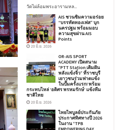
วัดไผ่ล้อมพระอารามหล...
AIS ชวนชิมความอร่อย
“บรรทัดทองเฟส” บุก
นครปฐม พร้อมมอบ
ความสุขผ่าน AIS
Points
20 มิ.ย. 2026
OR-AIS SPORT
ACADEMY เปิดสนาม
“PTT Station เติมฝัน
พลังแข้งจิ๋ว” ที่ราชบุรี
เยาวชนร่วมฟาดแข้ง
ในปั๊มครั้งแรก! พร้อม
กระทบไหล่ ‘อดิศร พรหมรักษ์’ แข้งทีม
ชาติไทย
20 มิ.ย. 2026
ไทยไพบูลย์ประกันภัย
ประกาศทิศทางปี 2026
ในงาน “TPB
EMPOWERING DAY