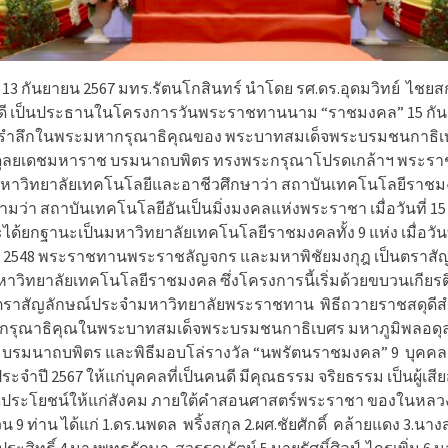
ที่ 13 กันยายน 2567 มทร.รัตนโกสินทร์ นำโดย รศ.ดร.อุดมวิทย์
ไชยสก
ดี เป็นประธานในโครงการวันพระราชทานนาม “ราชมงคล” 15 กั
อมรำลึกในพระมหากรุณาธิคุณของ พระบาทสมเด็จพระบรมชนกาธิ
ดุลยเดชมหาราช บรมนาถบพิตร ทรงพระกรุณาโปรดเกล้าฯ พระร
หาวิทยาลัยเทคโนโลยีและอาชีวศึกษาว่า สถาบันเทคโนโลยีราชมง
ว่า สถาบันเทคโนโลยีอันเป็นมิ่งมงคลแห่งพระราชา เมื่อวันที่ 1
ได้ยกฐานะเป็นมหาวิทยาลัยเทคโนโลยีราชมงคลทั้ง 9 แห่ง เมื่อวันที
2548 พระราชทานพระราชลัญจกร และมหาพิชัยมงกุฎ เป็นตราสัญ
าวิทยาลัยเทคโนโลยีราชมงคล ซึ่งโครงการนี้เริ่มด้วยขบวนเกียรต
ตราสัญลักษณ์ประจำมหาวิทยาลัยพระราชทาน
พิธีถวายราชสดุดี
รุณาธิคุณในพระบาทสมเด็จพระบรมชนกาธิเบศร มหาภูมิพลอดุ
บรมนาถบพิตร และพิธีมอบโล่รางวัล “นพรัตนราชมงคล” 9
บุคคลด
5 ประจำปี 2567 ให้แก่บุคคลที่เป็นคนดี มีคุณธรรม จริยธรรม เป็นผู้เส
ณประโยชน์ให้แก่สังคม ภายใต้คำสอนศาสตร์พระราชา ของในหลว
นวน 9 ท่าน ได้แก่ 1.ดร.นพดล
พริ้งสกุล 2.ผศ.ชัยศักดิ์
คล้ายแดง 3.นาง