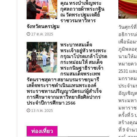
คุณ ทรงบำเพ็ญพระ
กุศลถวายผ้าพระกฐิน
ณ วัดพระปฐมเจดีย์
ราชวรมหาวิหาร
จังหวัดนครปฐม
วันศุกร์
อธิการบ
27 ต.ค. 2025
เพื่อน้
พระบาทสมเด็จ
ภูมิพลอ
พระเจ้าอยู่หัว ทรงพระ
นามให้ม
กรุณาโปรดเกล้าโปรด
กระหม่อมให้ สมเด็จ
หมายความ
พระกนิษฐาธิราชเจ้า
2531 และ
กรมสมเด็จพระเทพ
มกราคม 
รัตนราชสุดาฯ สยามบรมราชกุมารี
เสด็จพระราชดำเนินแทนพระองค์
ประจำมห
พระราชทานปริญญาบัตรแก่ผู้สำเร็จ
อัญเชิญ
การศึกษาจากมหาวิทยาลัยศิลปากร
พระมหาก
ประจำปีการศึกษา 2566
มหาราช 
13 ก.พ. 2025
ครั้งที่ 
สร้างคุ
ที่ 9 จำ
ท่องเที่ยว