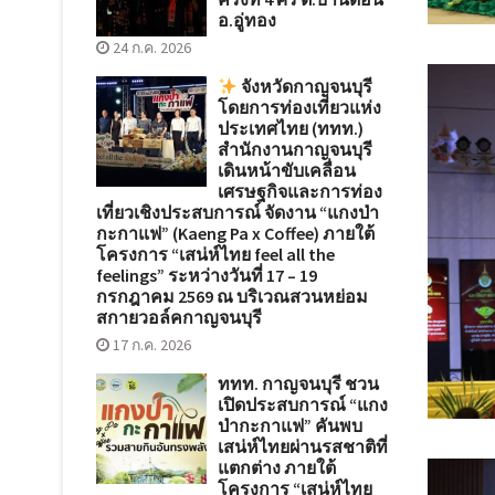
อ.อู่ทอง
24 ก.ค. 2026
จังหวัดกาญจนบุรี
โดยการท่องเที่ยวแห่ง
ประเทศไทย (ททท.)
สำนักงานกาญจนบุรี
เดินหน้าขับเคลื่อน
เศรษฐกิจและการท่อง
เที่ยวเชิงประสบการณ์ จัดงาน “แกงป่า
กะกาแฟ” (Kaeng Pa x Coffee) ภายใต้
โครงการ “เสน่ห์ไทย feel all the
feelings” ระหว่างวันที่ 17 – 19
กรกฎาคม 2569 ณ บริเวณสวนหย่อม
สกายวอล์คกาญจนบุรี
17 ก.ค. 2026
ททท. กาญจนบุรี ชวน
เปิดประสบการณ์ “แกง
ป่ากะกาแฟ” คันพบ
เสน่ห์ไทยผ่านรสชาติที่
แตกต่าง ภายใต้
โครงการ “เสน่ห์ไทย