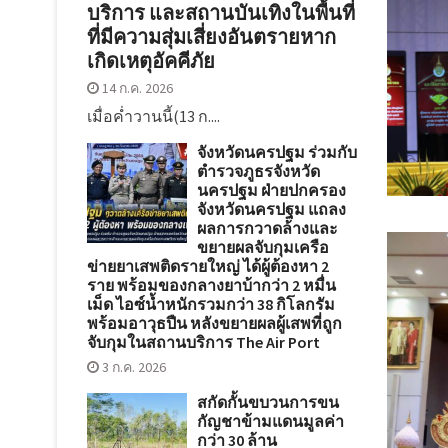
บริการ และสถานบันเทิงในพื้นที่
ที่มีความสุ่มเสี่ยงอันตรายหาก
เกิดเหตุอัคคีภัย
14 ก.ค. 2026
เมื่อค่ำวานนี้(13 ก....
จังหวัดนครปฐม ร่วมกับ
ตำรวจภูธรจังหวัด
นครปฐม ฝ่ายปกครอง
จังหวัดนครปฐม แถลง
ผลการกวาดล้างและ
ขยายผลจับกุมเครือ
ข่ายยาเสพติดรายใหญ่ ได้ผู้ต้องหา 2
ราย พร้อมของกลางยาบ้ากว่า 2 หมื่น
เม็ด ไอซ์น้ำหนักรวมกว่า 38 กิโลกรัม
พร้อมอาวุธปืน หลังขยายผลผู้เสพที่ถูก
จับกุมในสถานบริการ The Air Port
3 ก.ค. 2026
สกัดกั้นขบวนการขน
กัญชาข้ามแดนมูลค่า
กว่า 30 ล้าน