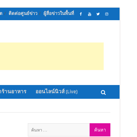
ิต
ติดต่อศูนย์ข่าว
ผู้สื่อข่าวในพื้นที่
เฟส
ช่อง
ทวิ
อิน
บุ้ค
ยู
ส
ส
ศูนย์
ทู้
เตอร์
ตา
ข่าว
ปอ
ออนไลน์
แกรม
ออนไลน์
อน
นิ
นิ
ไลน์
วส์
วส์
นิ
วส์
ร้านอาหาร
ออนไลน์นิวส์ (Live)
ค้นหา
สำหรับ: