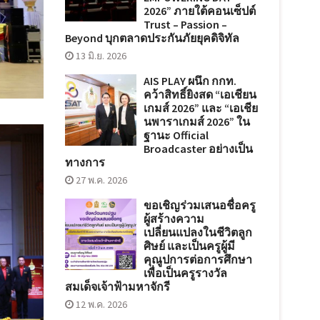
2026” ภายใต้คอนเซ็ปต์
Trust – Passion –
Beyond บุกตลาดประกันภัยยุคดิจิทัล
13 มิ.ย. 2026
AIS PLAY ผนึก กกท.
คว้าสิทธิ์ยิงสด “เอเชียน
เกมส์ 2026” และ “เอเชีย
นพาราเกมส์ 2026” ใน
ฐานะ Official
Broadcaster อย่างเป็น
ทางการ
27 พ.ค. 2026
ขอเชิญร่วมเสนอชื่อครู
ผู้สร้างความ
เปลี่ยนแปลงในชีวิตลูก
ศิษย์ และเป็นครูผู้มี
คุณูปการต่อการศึกษา
เพื่อเป็นครูรางวัล
สมเด็จเจ้าฟ้ามหาจักรี
12 พ.ค. 2026