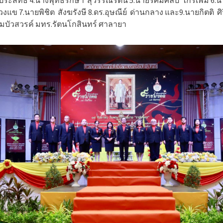
ระสิทธิ์ 4.นางพุทธรักษา
สุวรรณรัตน์ 5.นายรัศมิ์ศิลป์
ไกรเพิ่ม 6.
วงแข 7.นายพิชิต
สังฆรังษี 8.ดร.อุษณีย์
ด่านกลาง และ9.นายกิตติ
ศิ
มบัวสวรค์ มทร.รัตนโกสินทร์ ศาลายา