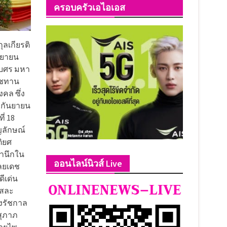
ครอบครัวเอไอเอส
ุลเกียรติ
นยายน
เบศร มหา
าชทาน
คล ซึ่ง
5 กันยายน
่ 18
ลักษณ์
ิยศ
สำนึกใน
ออนไลน์นิวส์ Live
ลยเดช
ีเด่น
ียสละ
งรัชกาล
สุภาภ