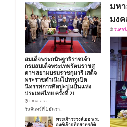
มหา
มงค
วันศุกร
สมเด็จพระกนิษฐาธิราชเจ้า
กรมสมเด็จพระเทพรัตนราชสุ
ดาฯ สยามบรมราชกุมารี เสด็จ
พระราชดำเนินไปทรงเปิด
นิทรรศการศิลปะปูนปั้นแห่ง
ประเทศไทย ครั้งที่ 21
1 ธ.ค. 2025
วันจันทร์ที่ 1 ธันวา...
พระเจ้าวรวงศ์เธอ พระ
องค์เจ้าอทิตยาทรกิติ