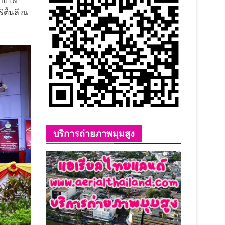
นายไพ
ริตื้นลี ณ
บริการถ่ายภาพมุมสูง