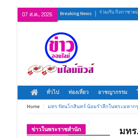
Skip
Breaking News
หลวงพี่น้ำฝน ทำพิธ
07 ส.ค., 2026
to
มวยไทย เรือนจำจั
content
ศักดิ์ฯ ประธานในพิ
พิธีเปิดงาน ” ร้อย
บางปลาม้า ” ประจำ
สุพรรณบุรี ผนึกกำ
ทักษะและเพิ่มศัก
ดูแลประชาชน
สุพรรณบุรี จัดยิ่งใ
แข่งขันกีฬาภายใน 
สุพรรณบุรี สโมสร
ทั่วไป
ท่องเที่ยว
อาชญากรรม
Home
ร่วมกับ กิ่งกาชาด
งานวันแม่ด่านช้าง 
Home
มทร.รัตนโกสินทร์ น้อมรำลึกในพระมหาก
สิงหาคม 2569
มทร.
ข่าวในพระราชสำนัก