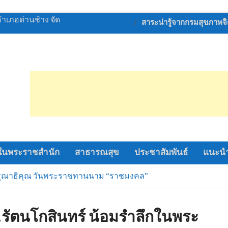
ีสงฆ์ ปักหมุดศูนย์ฝึก
สาระน่ารู้จากกรมสุขภาพจ
งกวัดอ่างทอง สม
ธี
รัก รวมใจ สตรีไทย
 ปี 2569
ลังทุกภาคส่วนฝึก
ยภาพ ชุด ชรบ.ในการ
หญ่ พิธีเปิดการ
“อู่ทอง เกมส์ 69”
ไลออนส์ด่านช้าง
ในพระราชสำนัก
สาธารณสุข
ประชาสัมพันธ์
แนะนำ
อำเภอด่านช้าง จัด
ระหว่าง วัน ที่ 6-12
รุณาธิคุณ วันพระราชทานนาม “ราชมงคล”
รัตนโกสินทร์ น้อมรำลึกในพระ