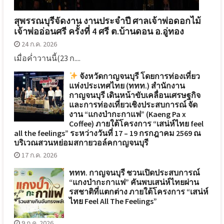
สุพรรณบุรีจัดงาน งานประจำปี ศาลเจ้าพ่อดอกไม้
เจ้าพ่ออ่อนศรี ครั้งที่ 4 ศรี ต.บ้านดอน อ.อู่ทอง
24 ก.ค. 2026
เมื่อค่ำวานนี้(23 ก....
จังหวัดกาญจนบุรี โดยการท่องเที่ยว
แห่งประเทศไทย (ททท.) สำนักงาน
กาญจนบุรี เดินหน้าขับเคลื่อนเศรษฐกิจ
และการท่องเที่ยวเชิงประสบการณ์ จัด
งาน “แกงป่ากะกาแฟ” (Kaeng Pa x
Coffee) ภายใต้โครงการ “เสน่ห์ไทย feel
all the feelings” ระหว่างวันที่ 17 – 19 กรกฎาคม 2569 ณ
บริเวณสวนหย่อมสกายวอล์คกาญจนบุรี
17 ก.ค. 2026
ททท. กาญจนบุรี ชวนเปิดประสบการณ์
“แกงป่ากะกาแฟ” คันพบเสน่ห์ไทยผ่าน
รสชาติที่แตกต่าง ภายใต้โครงการ “เสน่ห์
ไทย Feel All The Feelings”
9 ก.ค. 2026