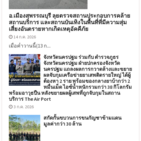
อ.เมืองสุพรรณบุรี ลุยตรวจสถานประกอบการคล้าย
สถานบริการ และสถานบันเทิงในพื้นที่ที่มีความสุ่ม
เสี่ยงอันตรายหากเกิดเหตุอัคคีภัย
14 ก.ค. 2026
เมื่อค่ำวานนี้(13 ก....
จังหวัดนครปฐม ร่วมกับ ตำรวจภูธร
จังหวัดนครปฐม ฝ่ายปกครองจังหวัด
นครปฐม แถลงผลการกวาดล้างและขยาย
ผลจับกุมเครือข่ายยาเสพติดรายใหญ่ ได้ผู้
ต้องหา 2 ราย พร้อมของกลางยาบ้ากว่า 2
หมื่นเม็ด ไอซ์น้ำหนักรวมกว่า 38 กิโลกรัม
พร้อมอาวุธปืน หลังขยายผลผู้เสพที่ถูกจับกุมในสถาน
บริการ The Air Port
3 ก.ค. 2026
สกัดกั้นขบวนการขนกัญชาข้ามแดน
มูลค่ากว่า 30 ล้าน