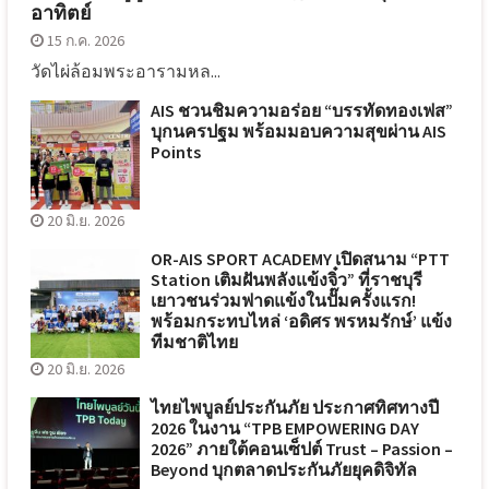
อาทิตย์
15 ก.ค. 2026
วัดไผ่ล้อมพระอารามหล...
AIS ชวนชิมความอร่อย “บรรทัดทองเฟส”
บุกนครปฐม พร้อมมอบความสุขผ่าน AIS
Points
20 มิ.ย. 2026
OR-AIS SPORT ACADEMY เปิดสนาม “PTT
Station เติมฝันพลังแข้งจิ๋ว” ที่ราชบุรี
เยาวชนร่วมฟาดแข้งในปั๊มครั้งแรก!
พร้อมกระทบไหล่ ‘อดิศร พรหมรักษ์’ แข้ง
ทีมชาติไทย
20 มิ.ย. 2026
ไทยไพบูลย์ประกันภัย ประกาศทิศทางปี
2026 ในงาน “TPB EMPOWERING DAY
2026” ภายใต้คอนเซ็ปต์ Trust – Passion –
Beyond บุกตลาดประกันภัยยุคดิจิทัล