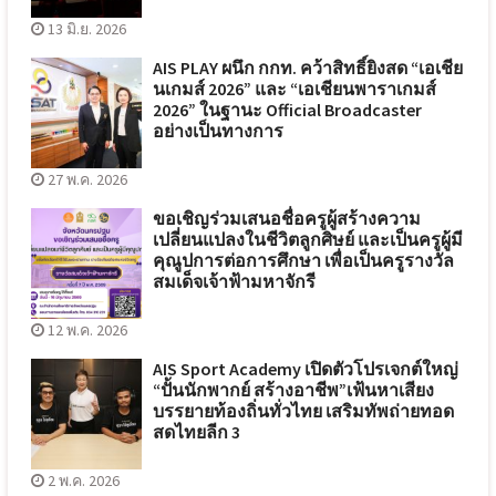
13 มิ.ย. 2026
AIS PLAY ผนึก กกท. คว้าสิทธิ์ยิงสด “เอเชีย
นเกมส์ 2026” และ “เอเชียนพาราเกมส์
2026” ในฐานะ Official Broadcaster
อย่างเป็นทางการ
27 พ.ค. 2026
ขอเชิญร่วมเสนอชื่อครูผู้สร้างความ
เปลี่ยนแปลงในชีวิตลูกศิษย์ และเป็นครูผู้มี
คุณูปการต่อการศึกษา เพื่อเป็นครูรางวัล
สมเด็จเจ้าฟ้ามหาจักรี
12 พ.ค. 2026
AIS Sport Academy เปิดตัวโปรเจกต์ใหญ่
“ปั้นนักพากย์ สร้างอาชีพ”เฟ้นหาเสียง
บรรยายท้องถิ่นทั่วไทย เสริมทัพถ่ายทอด
สดไทยลีก 3
2 พ.ค. 2026