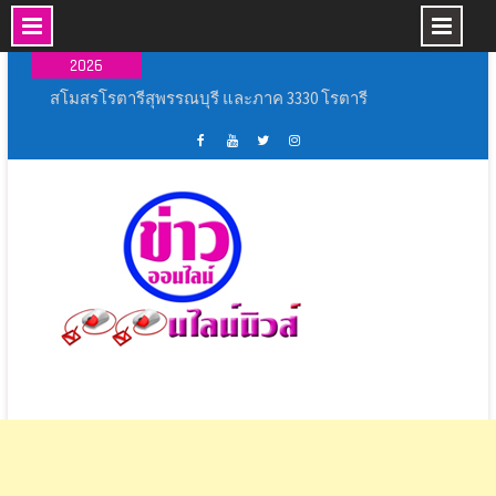
Skip
07 ส.ค.,
to
2026
content
สโมสรโรตารีสุพรรณบุรี และภาค 3330 โรตารี
สากล เปิดโครงการ “ถนนปลอดเหตุชีวิตปลอดภัย”
(Save Road Save Live : SRSL)
พิธีเปิดการแข่งขันกีฬากลุ่มโรงเรียนหัวโพธิ์ศรี
เฟส
ช่อง
ทวิ
อิน
สำราญ ประจำปีการศึกษา ๒๕๖๙
บุ้ค
ยู
ส
ส
เหล่ากาชาดจังหวัดนครปฐม มอบบ้านกาชาด
ศูนย์
ทู้
เตอร์
ตา
รวมใจ ช่วยเหลือผู้ประสบวาตภัย ในพื้นที่อำเภอ
ข่าว
ปอ
ออนไลน์
แกรม
กำแพงแสน
ออนไลน์
อน
นิ
พิธีเปิดงาน ” ร้อยรัก รวมใจ สตรีไทยบางปลาม้า ”
นิ
ไลน์
วส์
ประจำ ปี 2569
วส์
นิ
สุพรรณบุรี ผนึกกำลังทุกภาคส่วนฝึกทักษะและเพิ่ม
วส์
ศักยภาพ ชุด ชรบ.ในการดูแลประชาชน