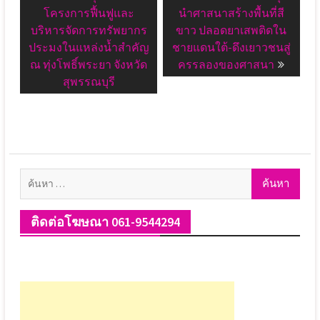
โครงการฟื้นฟูและ
นำศาสนาสร้างพื้นที่สี
บริหารจัดการทรัพยากร
ขาว ปลอดยาเสพติดใน
ประมงในแหล่งน้ำสำคัญ
ชายแดนใต้-ดึงเยาวชนสู่
ณ ทุ่งโพธิ์พระยา จังหวัด
ครรลองของศาสนา
สุพรรณบุรี
ค้นหา
สำหรับ:
ติดต่อโฆษณา 061-9544294