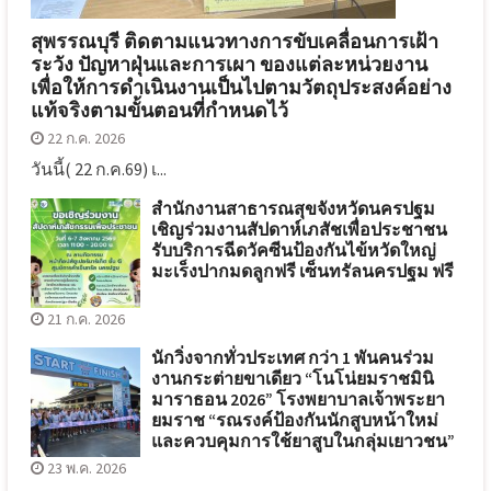
สุพรรณบุรี ติดตามแนวทางการขับเคลื่อนการเฝ้า
ระวัง ปัญหาฝุ่นและการเผา ของแต่ละหน่วยงาน
เพื่อให้การดำเนินงานเป็นไปตามวัตถุประสงค์อย่าง
แท้จริงตามขั้นตอนที่กำหนดไว้
22 ก.ค. 2026
วันนี้( 22 ก.ค.69) เ...
สำนักงานสาธารณสุขจังหวัดนครปฐม
เชิญร่วมงานสัปดาห์เภสัชเพื่อประชาชน
รับบริการฉีดวัคซีนป้องกันไข้หวัดใหญ่
มะเร็งปากมดลูกฟรี เซ็นทรัลนครปฐม ฟรี
21 ก.ค. 2026
นักวิ่งจากทั่วประเทศ กว่า 1 พันคนร่วม
งานกระต่ายขาเดียว “โนโน่ยมราชมินิ
มาราธอน 2026” โรงพยาบาลเจ้าพระยา
ยมราช “รณรงค์ป้องกันนักสูบหน้าใหม่
และควบคุมการใช้ยาสูบในกลุ่มเยาวชน”
23 พ.ค. 2026