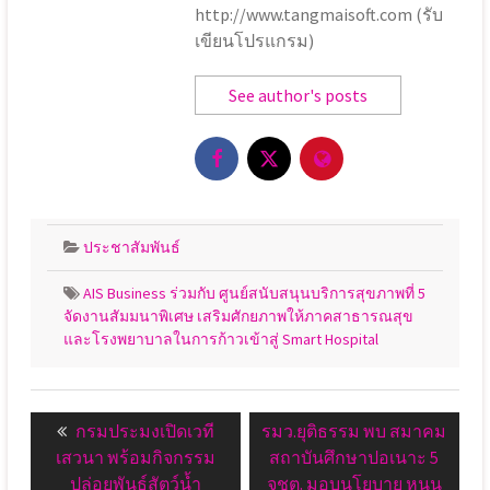
http://www.tangmaisoft.com (รับ
เขียนโปรแกรม)
See author's posts
ประชาสัมพันธ์
AIS Business ร่วมกับ ศูนย์สนับสนุนบริการสุขภาพที่ 5
จัดงานสัมมนาพิเศษ เสริมศักยภาพให้ภาคสาธารณสุข
และโรงพยาบาลในการก้าวเข้าสู่ Smart Hospital
แนะแนว
Previous
Next
กรมประมงเปิดเวที
รมว.ยุติธรรม พบ สมาคม
เรื่อง
post:
post:
เสวนา พร้อมกิจกรรม
สถาบันศึกษาปอเนาะ 5
ปล่อยพันธุ์สัตว์น้ำ
จชต. มอบนโยบาย หนุน