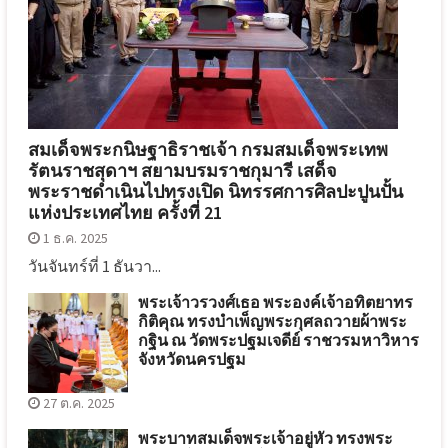
สมเด็จพระกนิษฐาธิราชเจ้า กรมสมเด็จพระเทพ
รัตนราชสุดาฯ สยามบรมราชกุมารี เสด็จ
พระราชดำเนินไปทรงเปิด นิทรรศการศิลปะปูนปั้น
แห่งประเทศไทย ครั้งที่ 21
1 ธ.ค. 2025
วันจันทร์ที่ 1 ธันวา...
พระเจ้าวรวงศ์เธอ พระองค์เจ้าอทิตยาทร
กิติคุณ ทรงบำเพ็ญพระกุศลถวายผ้าพระ
กฐิน ณ วัดพระปฐมเจดีย์ ราชวรมหาวิหาร
จังหวัดนครปฐม
27 ต.ค. 2025
พระบาทสมเด็จพระเจ้าอยู่หัว ทรงพระ