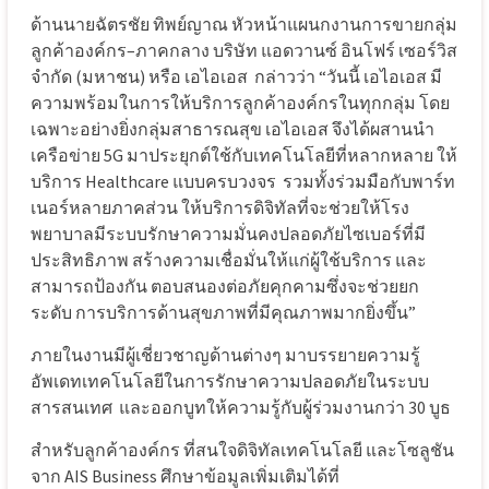
ด้านนายฉัตรชัย ทิพย์ญาณ หัวหน้าแผนกงานการขายกลุ่ม
ลูกค้าองค์กร–ภาคกลาง บริษัท แอดวานซ์ อินโฟร์ เซอร์วิส
จำกัด (มหาชน) หรือ เอไอเอส
กล่าวว่า “วันนี้ เอไอเอส มี
ความพร้อมในการให้บริการลูกค้าองค์กรในทุกกลุ่ม โดย
เฉพาะอย่างยิ่งกลุ่มสาธารณสุข เอไอเอส จึงได้ผสานนำ
เครือข่าย 5G มาประยุกต์ใช้กับเทคโนโลยีที่หลากหลาย ให้
บริการ Healthcare แบบครบวงจร
รวมทั้งร่วมมือกับพาร์ท
เนอร์หลายภาคส่วน ให้บริการดิจิทัลที่จะช่วยให้โรง
พยาบาลมีระบบรักษาความมั่นคงปลอดภัยไซเบอร์ที่มี
ประสิทธิภาพ สร้างความเชื่อมั่นให้แก่ผู้ใช้บริการ และ
สามารถป้องกัน ตอบสนองต่อภัยคุกคามซึ่งจะช่วยยก
ระดับ การบริการด้านสุขภาพที่มีคุณภาพมากยิ่งขึ้น”
ภายในงานมีผู้เชี่ยวชาญด้านต่างๆ มาบรรยายความรู้
อัพเดทเทคโนโลยีในการรักษาความปลอดภัยในระบบ
สารสนเทศ
และออกบูทให้ความรู้กับผู้ร่วมงานกว่า 30 บูธ
สำหรับลูกค้าองค์กร ที่สนใจดิจิทัลเทคโนโลยี และโซลูชัน
จาก AIS Business ศึกษาข้อมูลเพิ่มเติมได้ที่