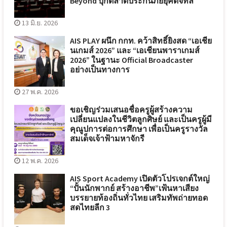
Beyond บุกตลาดประกันภัยยุคดิจิทัล
13 มิ.ย. 2026
AIS PLAY ผนึก กกท. คว้าสิทธิ์ยิงสด “เอเชีย
นเกมส์ 2026” และ “เอเชียนพาราเกมส์
2026” ในฐานะ Official Broadcaster
อย่างเป็นทางการ
27 พ.ค. 2026
ขอเชิญร่วมเสนอชื่อครูผู้สร้างความ
เปลี่ยนแปลงในชีวิตลูกศิษย์ และเป็นครูผู้มี
คุณูปการต่อการศึกษา เพื่อเป็นครูรางวัล
สมเด็จเจ้าฟ้ามหาจักรี
12 พ.ค. 2026
AIS Sport Academy เปิดตัวโปรเจกต์ใหญ่
“ปั้นนักพากย์ สร้างอาชีพ”เฟ้นหาเสียง
บรรยายท้องถิ่นทั่วไทย เสริมทัพถ่ายทอด
สดไทยลีก 3