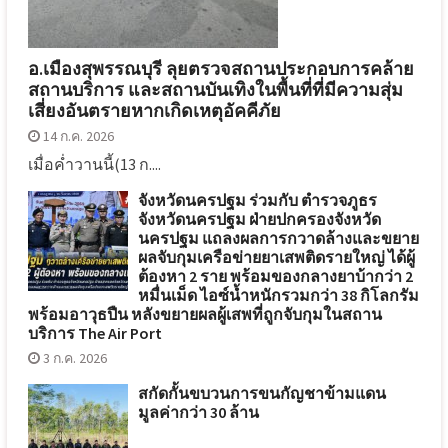
อ.เมืองสุพรรณบุรี ลุยตรวจสถานประกอบการคล้าย
สถานบริการ และสถานบันเทิงในพื้นที่ที่มีความสุ่ม
เสี่ยงอันตรายหากเกิดเหตุอัคคีภัย
14 ก.ค. 2026
เมื่อค่ำวานนี้(13 ก....
จังหวัดนครปฐม ร่วมกับ ตำรวจภูธร
จังหวัดนครปฐม ฝ่ายปกครองจังหวัด
นครปฐม แถลงผลการกวาดล้างและขยาย
ผลจับกุมเครือข่ายยาเสพติดรายใหญ่ ได้ผู้
ต้องหา 2 ราย พร้อมของกลางยาบ้ากว่า 2
หมื่นเม็ด ไอซ์น้ำหนักรวมกว่า 38 กิโลกรัม
พร้อมอาวุธปืน หลังขยายผลผู้เสพที่ถูกจับกุมในสถาน
บริการ The Air Port
3 ก.ค. 2026
สกัดกั้นขบวนการขนกัญชาข้ามแดน
มูลค่ากว่า 30 ล้าน