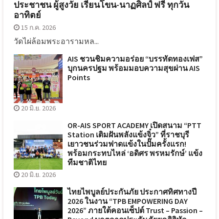
ประชาชน ผู้สูงวัย เรียนโขน-นาฏศิลป์ ฟรี ทุกวัน
อาทิตย์
15 ก.ค. 2026
วัดไผ่ล้อมพระอารามหล...
AIS ชวนชิมความอร่อย “บรรทัดทองเฟส”
บุกนครปฐม พร้อมมอบความสุขผ่าน AIS
Points
20 มิ.ย. 2026
OR-AIS SPORT ACADEMY เปิดสนาม “PTT
Station เติมฝันพลังแข้งจิ๋ว” ที่ราชบุรี
เยาวชนร่วมฟาดแข้งในปั๊มครั้งแรก!
พร้อมกระทบไหล่ ‘อดิศร พรหมรักษ์’ แข้ง
ทีมชาติไทย
20 มิ.ย. 2026
ไทยไพบูลย์ประกันภัย ประกาศทิศทางปี
2026 ในงาน “TPB EMPOWERING DAY
2026” ภายใต้คอนเซ็ปต์ Trust – Passion –