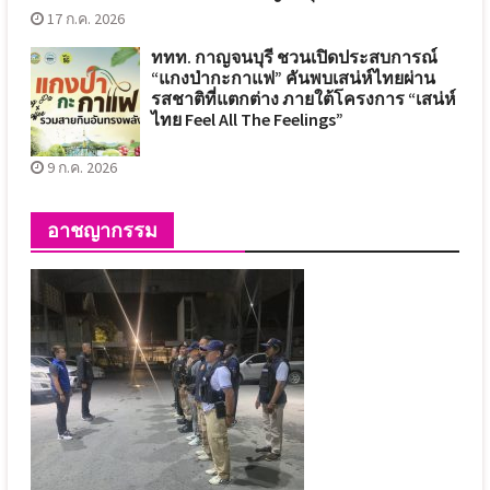
17 ก.ค. 2026
ททท. กาญจนบุรี ชวนเปิดประสบการณ์
“แกงป่ากะกาแฟ” คันพบเสน่ห์ไทยผ่าน
รสชาติที่แตกต่าง ภายใต้โครงการ “เสน่ห์
ไทย Feel All The Feelings”
9 ก.ค. 2026
อาชญากรรม