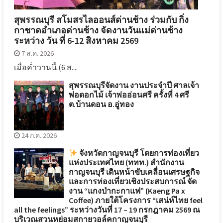
สุพรรณบุรี สโมสรไลออนส์ด่านช้าง ร่วมกับ กิ่ง
กาชาดอำเภอด่านช้าง จัดงานวันแม่ด่านช้าง
ระหว่าง วัน ที่ 6-12 สิงหาคม 2569
7 ส.ค. 2026
เมื่อค่ำวานนี้ (6 ส....
สุพรรณบุรีจัดงาน งานประจำปี ศาลเจ้า
พ่อดอกไม้ เจ้าพ่ออ่อนศรี ครั้งที่ 4 ศรี
ต.บ้านดอน อ.อู่ทอง
24 ก.ค. 2026
จังหวัดกาญจนบุรี โดยการท่องเที่ยว
แห่งประเทศไทย (ททท.) สำนักงาน
กาญจนบุรี เดินหน้าขับเคลื่อนเศรษฐกิจ
และการท่องเที่ยวเชิงประสบการณ์ จัด
งาน “แกงป่ากะกาแฟ” (Kaeng Pa x
Coffee) ภายใต้โครงการ “เสน่ห์ไทย feel
all the feelings” ระหว่างวันที่ 17 – 19 กรกฎาคม 2569 ณ
บริเวณสวนหย่อมสกายวอล์คกาญจนบุรี