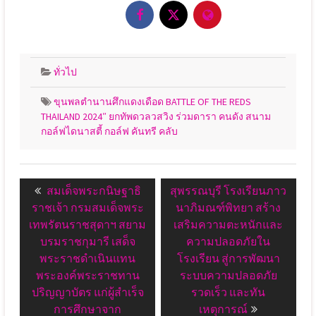
ทั่วไป
ขุนพลตำนานศึกแดงเดือด BATTLE OF THE REDS
THAILAND 2024″ ยกทัพดวลวสวิง ร่วมดารา คนดัง สนาม
กอล์ฟไดนาสตี้ กอล์ฟ คันทรี คลับ
แนะแนว
Previous
Next
สมเด็จพระกนิษฐาธิ
สุพรรณบุรี โรงเรียนภาว
เรื่อง
post:
post:
ราชเจ้า กรมสมเด็จพระ
นาภิมณฑ์พิทยา สร้าง
เทพรัตนราชสุดาฯ สยาม
เสริมความตะหนักและ
บรมราชกุมารี เสด็จ
ความปลอดภัยใน
พระราชดำเนินแทน
โรงเรียน สู่การพัฒนา
พระองค์พระราชทาน
ระบบความปลอดภัย
ปริญญาบัตร แก่ผู้สำเร็จ
รวดเร็ว และทัน
การศึกษาจาก
เหตุการณ์