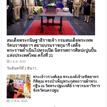
สมเด็จพระกนิษฐาธิราชเจ้า กรมสมเด็จพระเทพ
รัตนราชสุดาฯ สยามบรมราชกุมารี เสด็จ
พระราชดำเนินไปทรงเปิด นิทรรศการศิลปะปูนปั้น
แห่งประเทศไทย ครั้งที่ 21
1 ธ.ค. 2025
วันจันทร์ที่ 1 ธันวา...
พระเจ้าวรวงศ์เธอ พระองค์เจ้าอทิตยาทร
กิติคุณ ทรงบำเพ็ญพระกุศลถวายผ้าพระ
กฐิน ณ วัดพระปฐมเจดีย์ ราชวรมหาวิหาร
จังหวัดนครปฐม
27 ต.ค. 2025