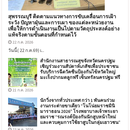
สุพรรณบุรี ติดตามแนวทางการขับเคลื่อนการเฝ้า
ระวัง ปัญหาฝุ่นและการเผา ของแต่ละหน่วยงาน
เพื่อให้การดำเนินงานเป็นไปตามวัตถุประสงค์อย่าง
แท้จริงตามขั้นตอนที่กำหนดไว้
22 ก.ค. 2026
วันนี้( 22 ก.ค.69) เ...
สำนักงานสาธารณสุขจังหวัดนครปฐม
เชิญร่วมงานสัปดาห์เภสัชเพื่อประชาชน
รับบริการฉีดวัคซีนป้องกันไข้หวัดใหญ่
มะเร็งปากมดลูกฟรี เซ็นทรัลนครปฐม ฟรี
21 ก.ค. 2026
นักวิ่งจากทั่วประเทศ กว่า 1 พันคนร่วม
งานกระต่ายขาเดียว “โนโน่ยมราชมินิ
มาราธอน 2026” โรงพยาบาลเจ้าพระยา
ยมราช “รณรงค์ป้องกันนักสูบหน้าใหม่
และควบคุมการใช้ยาสูบในกลุ่มเยาวชน”
23 พ.ค. 2026