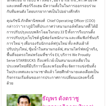
และเทดดี้ เชอร์ริ่งแฮม มีความตั้งในในการออกรอบร่วม
กับทีมคนดัง โดยบรรยากาศเป็นไปอย่างคึกคัก
คุณรัชนี ภักดีพานิชพงศ์
Chief Operating Officer (COO)
กล่าวว่า “เราภูมิใจที่ประกาศว่าสนามกอล์ฟไดนาสตี้ ได้มี
การปรับปรุงแบบพลิกโฉมในรอบ 33 ปี ทั้งการรีแบรนดิ้ง
การปรับปรุงเว็บไซต์ ยูนิฟอร์มพนักงาน และเพิ่มฟังก์ชั่นบริ
การใหม่ ๆ เพื่อรองรับนักกอล์ฟรุ่นใหม่ ทั้ง คลับเฮ้าส์
ปรับปรุงใหม่, ซุ้มน้ำในสนามกอล์ฟ, สนามไดร์ฟหญ้าจริง,
พื้นที่จอดรถใหม่พร้อมที่ชาร์จ EV, บริการ We Proudly
Serve STARBUCKS
ถึงแฟร์เวย์ เป็นสนามแห่งเดียวใน
ประเทศไทยที่มีบริการนี้และพร้อมที่จะจัดการแข่งขันทั้ง
ในประเทศและนานาชาติแล้ว โดยศึกตำนายแดงเดือดเป็น
กิจกรรมเริ่มต้นของการประกาศการเปลี่ยนแปลงครั้งนี้
ด้วย
ธัญพร ดังตราชู