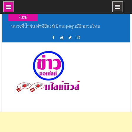
Skip
07 ส.ค.,
to
2026
content
พิธีเปิดงาน ” ร้อยรัก รวมใจ สตรีไทยบางปลาม้า ”
ประจำ ปี 2569
สุพรรณบุรี ผนึกกำลังทุกภาคส่วนฝึกทักษะและเพิ่ม
ศักยภาพ ชุด ชรบ.ในการดูแลประชาชน
เฟส
ช่อง
ทวิ
อิน
สุพรรณบุรี จัดยิ่งใหญ่ พิธีเปิดการแข่งขันกีฬา
บุ้ค
ยู
ส
ส
ภายใน “อู่ทอง เกมส์ 69”
ศูนย์
ทู้
เตอร์
ตา
สุพรรณบุรี สโมสรไลออนส์ด่านช้าง ร่วมกับ กิ่ง
ข่าว
ปอ
ออนไลน์
แกรม
กาชาดอำเภอด่านช้าง จัดงานวันแม่ด่านช้าง
ออนไลน์
อน
นิ
ระหว่าง วัน ที่ 6-12 สิงหาคม 2569
นิ
ไลน์
วส์
หลวงพี่น้ำฝน ทำพิธีสงฆ์ ปักหมุดศูนย์ฝึกมวยไทย
วส์
นิ
เรือนจำจังกวัดอ่างทอง สมศักดิ์ฯ ประธานในพิธี
วส์