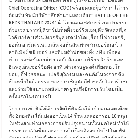
นาสตี้ กอล์ฟ แอนด์ คันทรี คลับ คุณรัชนี ภักดีพานิชพงศ์
Chief Operating Officer (COO) พร้อมคณะผู้บริหาร ได้การ
ต้อนรับ ทัพนักกีฬา “ศึกตำนานแดงเดือด” BATTLE OF THE
REDS THAILAND 2024″ นำโดยแมนเชสเตอร์ เรด ประกอบ
ด้วย เวส บราวน์,ลีชาร์ป,เท็ดดี้ เชอร์ริงแฮม,คีธ จิลเลสพี,ด
ไวค์ ยอร์ค ฯ ส่วน ลิเวอร์พูล เรด นำโดย, ร็อบบี้ ฟาวเลอร์ ,
ยอห์น อาร์เน่ รีเซ่ , เกล็น จอห์นสัน,พาทริก เบอร์เกอร์, ว
ลาดิเมียร์ ซมิ เซอร์ และทีมสต๊าฟฟของทั้ง 2 ทีม เพื่อลง
ทำการแข่งขันกอล์ฟ ร่วมกับนักแสดง พิธีกร นักร้องและ
อินฟลูเอ็นเซอร์ชื่อดัง อาทิ เต๋า เศรษฐพงศ์ เพียงพอ , โก
บอย , กิ๊ฟ วรรธนะ , เปอร์ สุวิกรม และคนดังในวงการ ซึ่ง
เป็นหนึ่งในกิจกรรม ของการเชิญนักกีฬาระดับโลก เข้าชม
และร่วมใช้สนามกอล์ฟมาตรฐานซึ่งมีการปรับโฉมเป็น
ครั้งแรกในรอบ 33 ปี
โดยการแข่งขันได้มีการจัดให้ทัพนักกีฬาตำนานแดงเดือด
ทั้ง 2 สองทีม ได้แบ่งออกเป็น 14 ก๊วน และออกรอบ 18 หลุม
ในช่วงสายท่ามกลางการปรับปรุงสนามทั้งหมดใหม่ ทำให้
บรรยากาศสดชื่นและอากาศไม่ร้อนจัดจนเกินไป โดยทัพ
นักเตะอย่าง ร๊อบบี้ ฟาวเลอร์ , ยอร์ อาเน่ รีเซ่ , ดไวค์ ยอร์ค