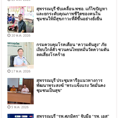
สุพรรณบุรี ขับเคลื่อน พชอ. แก้ไขปัญหา
และยกระดับคุณภาพชีวิตของคนใน
ชุมชนให้มีสุขภาวะที่ดีขึ้นอย่างยั่งยืน
20 พ.ค. 2026
กรมควบคุมโรคเตือน “ความดันสูง” ภัย
เงียบใกล้ตัว ชวนคนไทยหมั่นวัดความดัน
ลดเสี่ยงโรคร้าย
17 พ.ค. 2026
สุพรรณบุรี ประชุมหารือแนวทางการ
พัฒนาพระสงฆ์ “พระแข็งแรง วัดมั่นคง
ชุมชนเป็นสุข”
5 พ.ค. 2026
สุพรรณบุรี “รพ.ศุภมิตร” จับมือ “รพ. เอส”