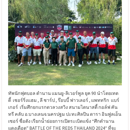
ทัพนักฟุตบอล ตำนาน แมนยู-ลิเวอร์พูล ยุค 90 นำโดยเทด
ดี้
เชอร์ริ่งแฮม , ลี ชาร์ป , ร๊อบบี้ ฟาวเลอร์ , แพททริก
แบร์
เกอร์
เริ่มศึกยกแรกดวลวงสวิง สนามไดนาสตี้ กอล์ฟ คัน
ทรี คลับ อ.บางเลนจ.นครปฐม ปะทะศิลปิน ดารา อินฟูลเอ็น
เซอร์ ชื่อดัง เรียกน้ำย่อยการเปิดระเบิดแข้ง “ศึกตำนาน
แดงเดือด” BATTLE OF THE REDS THAILAND 2024″ ที่จะ