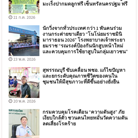
มะเร็งปากมดลูกฟรี เซ็นทรัลนครปฐม ฟรี
21 ก.ค. 2026
นักวิ่งจากทั่วประเทศ กว่า 1 พันคนร่วม
งานกระต่ายขาเดียว “โนโน่ยมราชมินิ
มาราธอน 2026” โรงพยาบาลเจ้าพระยา
ยมราช “รณรงค์ป้องกันนักสูบหน้าใหม่
และควบคุมการใช้ยาสูบในกลุ่มเยาวชน”
23 พ.ค. 2026
สุพรรณบุรี ขับเคลื่อน พชอ. แก้ไขปัญหา
และยกระดับคุณภาพชีวิตของคนใน
ชุมชนให้มีสุขภาวะที่ดีขึ้นอย่างยั่งยืน
20 พ.ค. 2026
กรมควบคุมโรคเตือน “ความดันสูง” ภัย
เงียบใกล้ตัว ชวนคนไทยหมั่นวัดความดัน
ลดเสี่ยงโรคร้าย