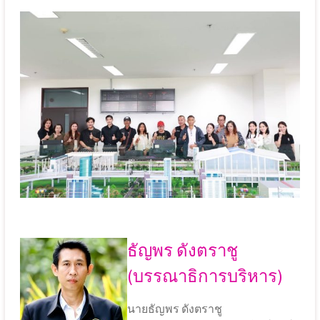
ธัญพร ดังตราชู
(บรรณาธิการบริหาร)
นายธัญพร ดังตราชู