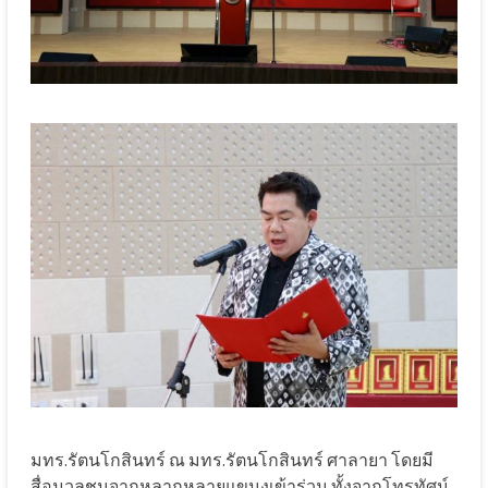
มทร.รัตนโกสินทร์ ณ มทร.รัตนโกสินทร์ ศาลายา โดยมี
สื่อมวลชนจากหลากหลายแขนงเข้าร่วม ทั้งจากโทรทัศน์