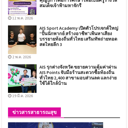
คุณูปการต่อการศึกษา เพื่อเป็นครูรางวัล
สมเด็จเจ้าฟ้ามหาจักรี
12 พ.ค. 2026
AIS Sport Academy เปิดตัวโปรเจกต์ใหญ่
“ปั้นนักพากย์ สร้างอาชีพ”เฟ้นหาเสียง
บรรยายท้องถิ่นทั่วไทย เสริมทัพถ่ายทอด
สดไทยลีก 3
2 พ.ค. 2026
AIS รุกต่างจังหวัด ขยายความคุ้มค่าผ่าน
AIS Points จับมือร้านสะดวกซื้อท้องถิ่น
ทั่วไทย 2,400 สาขามอบส่วนลด แลกง่าย
ใช้ได้ใกล้บ้าน
19 มี.ค. 2026
ข่าวสารสาธารณสุข