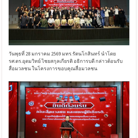
วันพุธที่ 28 มกราคม 2569 มทร.รัตนโกสินทร์ นำโดย
รศ.ดร.อุดมวิทย์ ไชยสกุลเกียรติ อธิการบดี กล่าวต้อนรับ
สื่อมวลชน ในโครงการขอบคุณสื่อมวลชน