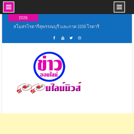
Skip
07 ส.ค.,
to
2026
content
พิธีเปิดการแข่งขันกีฬากลุ่มโรงเรียนหัวโพธิ์ศรี
สำราญ ประจำปีการศึกษา ๒๕๖๙
เหล่ากาชาดจังหวัดนครปฐม มอบบ้านกาชาด
รวมใจ ช่วยเหลือผู้ประสบวาตภัย ในพื้นที่อำเภอ
เฟส
ช่อง
ทวิ
อิน
กำแพงแสน
บุ้ค
ยู
ส
ส
พิธีเปิดงาน ” ร้อยรัก รวมใจ สตรีไทยบางปลาม้า ”
ศูนย์
ทู้
เตอร์
ตา
ประจำ ปี 2569
ข่าว
ปอ
ออนไลน์
แกรม
สุพรรณบุรี ผนึกกำลังทุกภาคส่วนฝึกทักษะและเพิ่ม
ออนไลน์
อน
นิ
ศักยภาพ ชุด ชรบ.ในการดูแลประชาชน
นิ
ไลน์
วส์
สโมสรโรตารีสุพรรณบุรี และภาค 3330 โรตารี
วส์
นิ
สากล เปิดโครงการ “ถนนปลอดเหตุชีวิตปลอดภัย”
วส์
(Save Road Save Live : SRSL)