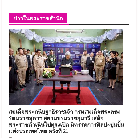
ข่าวในพระราชสำนัก
สมเด็จพระกนิษฐาธิราชเจ้า กรมสมเด็จพระเทพ
รัตนราชสุดาฯ สยามบรมราชกุมารี เสด็จ
พระราชดำเนินไปทรงเปิด นิทรรศการศิลปะปูนปั้น
แห่งประเทศไทย ครั้งที่ 21