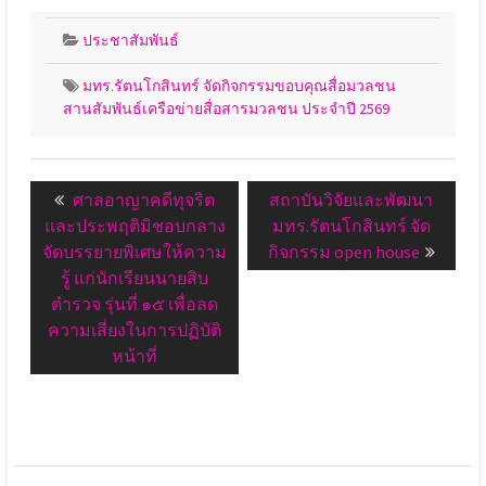
ประชาสัมพันธ์
มทร.รัตนโกสินทร์ จัดกิจกรรมขอบคุณสื่อมวลชน
สานสัมพันธ์เครือข่ายสื่อสารมวลชน ประจำปี 2569
แนะแนว
Previous
Next
ศาลอาญาคดีทุจริต
สถาบันวิจัยและพัฒนา
เรื่อง
post:
post:
และประพฤติมิชอบกลาง
มทร.รัตนโกสินทร์ จัด
จัดบรรยายพิเศษให้ความ
กิจกรรม open house
รู้ แก่นักเรียนนายสิบ
ตำรวจ รุ่นที่ ๑๕ เพื่อลด
ความเสี่ยงในการปฏิบัติ
หน้าที่