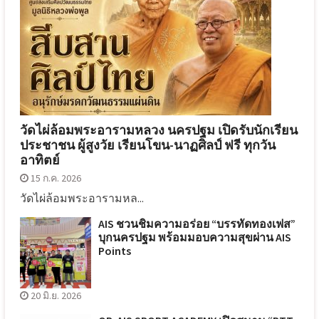
วัดไผ่ล้อมพระอารามหลวง นครปฐม เปิดรับนักเรียน
ประชาชน ผู้สูงวัย เรียนโขน-นาฏศิลป์ ฟรี ทุกวัน
อาทิตย์
15 ก.ค. 2026
วัดไผ่ล้อมพระอารามหล...
AIS ชวนชิมความอร่อย “บรรทัดทองเฟส”
บุกนครปฐม พร้อมมอบความสุขผ่าน AIS
Points
20 มิ.ย. 2026