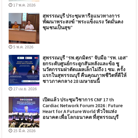
17 พ.ค. 2026
สุพรรณบุรี ประชุมหารือแนวทางการ
พัฒนาพระสงฆ์ “พระแข็งแรง วัดมั่นคง
ชุมชนเป็นสุข”
5 พ.ค. 2026
สุพรรณบุรี “รพ.ศุภมิตร” จับมือ “รพ. เอส”
ยกระดับศูนย์กระดูกสันหลังและข้อ ชู
นวัตกรรมผ่าตัดแผลเล็กไม่ถึง 1 ซม. ครั้ง
แรกในสุพรรณบุรี คืนคุณภาพชีวิตที่ดีให้
ชาวภาคกลาง 28 เมษายนนี้
27 เม.ย. 2026
เปิดแล้ว ประชุมวิชาการ CNF 17 th
Cardiac Network Forum 2026 : Future
Heart for A Future World หัวใจแห่ง
อนาคต เพื่อโลกอนาคต ที่สุพรรณบุรี
25 มี.ค. 2026