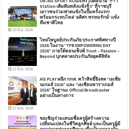
OR-AIS SPORT ACADEMY เปิดสนาม “PTT
Station เติมฝันพลังแข้งจิ๋ว” ที่ราชบุรี
เยาวชนร่วมฟาดแข้งในปั๊มครั้งแรก!
พร้อมกระทบไหล่ ‘อดิศร พรหมรักษ์’ แข้ง
ทีมชาติไทย
20 มิ.ย. 2026
ไทยไพบูลย์ประกันภัย ประกาศทิศทางปี
2026 ในงาน “TPB EMPOWERING DAY
2026” ภายใต้คอนเซ็ปต์ Trust – Passion –
Beyond บุกตลาดประกันภัยยุคดิจิทัล
13 มิ.ย. 2026
AIS PLAY ผนึก กกท. คว้าสิทธิ์ยิงสด “เอเชีย
นเกมส์ 2026” และ “เอเชียนพาราเกมส์
2026” ในฐานะ Official Broadcaster
อย่างเป็นทางการ
27 พ.ค. 2026
ขอเชิญร่วมเสนอชื่อครูผู้สร้างความ
เปลี่ยนแปลงในชีวิตลูกศิษย์ และเป็นครูผู้มี