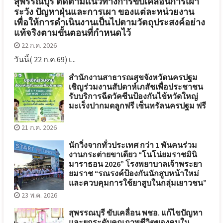
สุพรรณบุรี ติดตามแนวทางการขับเคลื่อนการเฝ้า
ระวัง ปัญหาฝุ่นและการเผา ของแต่ละหน่วยงาน
เพื่อให้การดำเนินงานเป็นไปตามวัตถุประสงค์อย่าง
แท้จริงตามขั้นตอนที่กำหนดไว้
22 ก.ค. 2026
วันนี้( 22 ก.ค.69) เ...
สำนักงานสาธารณสุขจังหวัดนครปฐม
เชิญร่วมงานสัปดาห์เภสัชเพื่อประชาชน
รับบริการฉีดวัคซีนป้องกันไข้หวัดใหญ่
มะเร็งปากมดลูกฟรี เซ็นทรัลนครปฐม ฟรี
21 ก.ค. 2026
นักวิ่งจากทั่วประเทศ กว่า 1 พันคนร่วม
งานกระต่ายขาเดียว “โนโน่ยมราชมินิ
มาราธอน 2026” โรงพยาบาลเจ้าพระยา
ยมราช “รณรงค์ป้องกันนักสูบหน้าใหม่
และควบคุมการใช้ยาสูบในกลุ่มเยาวชน”
23 พ.ค. 2026
สุพรรณบุรี ขับเคลื่อน พชอ. แก้ไขปัญหา
และยกระดับคุณภาพชีวิตของคนใน