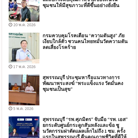
ชุมชนให้มีสุขภาวะที่ดีขึ้นอย่างยั่งยืน
20 พ.ค. 2026
กรมควบคุมโรคเตือน “ความดันสูง” ภัย
เงียบใกล้ตัว ชวนคนไทยหมั่นวัดความดัน
ลดเสี่ยงโรคร้าย
17 พ.ค. 2026
สุพรรณบุรี ประชุมหารือแนวทางการ
พัฒนาพระสงฆ์ “พระแข็งแรง วัดมั่นคง
ชุมชนเป็นสุข”
5 พ.ค. 2026
สุพรรณบุรี “รพ.ศุภมิตร” จับมือ “รพ. เอส”
ยกระดับศูนย์กระดูกสันหลังและข้อ ชู
นวัตกรรมผ่าตัดแผลเล็กไม่ถึง 1 ซม. ครั้ง
แรกในสุพรรณบุรี คืนคุณภาพชีวิตที่ดีให้