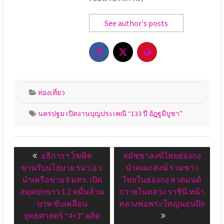
See author's posts
ท่องเที่ยว
นครปฐม เปิดงานบุญประเพณี “133 ปี อัฏฐมีบูชา”
แนะแนว
Previous
Next
อธิการฯ โฆษิต
สมัชชาสงฆ์ไทยฮ่องกง
เรื่อง
post:
post:
ขานรับนโยบาย รมว.อว.
นำคณะสงฆ์ ร่วมชาว
นำเครือข่าย 9 มทร. เปิด
ไทยในฮ่องกง สวดมนต์
สมุดปกขาว 1.2 หมื่นล้าน
ถวายในหลวง ราชินี หน้า
บาท ขับเคลื่อน
หลวงพ่อพระใหญ่นอนปิง
ยุทธศาสตร์ “4+3” ผลิต