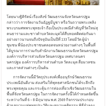
โดยนางฐิติรัตน์ เรืองสังข์ วัฒนธรรมจังหวัดนครปฐม
กล่าวว่า การจัดงานวันอัฏฐมีบูชา หรือวันถวายพระเพลิง
พระบรมศพพระพุทธเจ้า ถือเป็นประเพณีสำคัญที่วัดใหม่สุ
คนธารามและชาวตำบลวัดละมุดได้สืบทอดติดต่อกันมา
อย่างยาวนานจนถึงปัจจุบันเป็นปีที่ 133 โดยมีวัด ผู้นำ
ชุมชน พี่น้องประชาชนตลอดจนหน่วยงานต่างๆ ในพื้นที่
ได้บูรณาการร่วมกับสำนักงานวัฒนธรรมจังหวัดนครปฐม
องค์การบริหารส่วนจังหวัดนครปฐม เทศบาลนคร
นครปฐม องค์การบริหารส่วนตำบล วัดละมุด สื่อมวลชน
และภาคส่วนต่างๆ เป็นต้น
การจัดงานนี้มีวัตถุประสงค์เพื่ออนุรักษ์วัฒนธรรม
ประเพณีอันดีงาม ส่งเสริมให้พุทธศาสนิกชนได้ระลึกถึง
พระพุทธคุณ และกระตุ้น การท่องเที่ยวเชิงวัฒนธรรมใน
พื้นที่จังหวัดนครปฐม ในการจัดงานครั้งนี้ได้กำหนดจัดขึ้น
ระหว่างวันที่ 6 – 8 มิถุนายน พ.ศ. 2569 กิจกรรมประกอบ
ด้วย ขบวนแห่พุทธประวัติและขบวนคติธรรม พิธีจำลอง