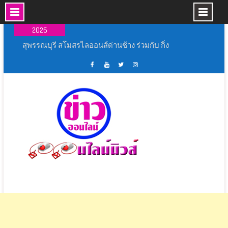
Skip
08 ส.ค.,
to
2026
content
หลวงพี่น้ำฝน ทำพิธีสงฆ์ ปักหมุดศูนย์ฝึกมวยไทย
เรือนจำจังหวัดอ่างทอง สมศักดิ์ฯ ประธานในพิธี
พิธีเปิดงาน ” ร้อยรัก รวมใจ สตรีไทยบางปลาม้า ”
ประจำ ปี 2569
เฟส
ช่อง
ทวิ
อิน
ประธานกรรมาธิการการท่องเที่ยว เปิดสัมมนา
บุ้ค
ยู
ส
ส
พัฒนาศักยภาพอาสาสมัครท่องเที่ยว มุ่งยกระดับ
ศูนย์
ทู้
เตอร์
ตา
แหล่งท่องเที่ยวเชิงวัฒนธรรมจังหวัดนครปฐมสู่การ
ข่าว
ปอ
ออนไลน์
แกรม
ท่องเที่ยวคุณภาพอย่างยั่งยืน
ออนไลน์
อน
นิ
สุพรรณบุรี จัดยิ่งใหญ่ พิธีเปิดการแข่งขันกีฬา
นิ
ไลน์
วส์
ภายใน “อู่ทอง เกมส์ 69”
วส์
นิ
สุพรรณบุรี สโมสรไลออนส์ด่านช้าง ร่วมกับ กิ่ง
วส์
กาชาดอำเภอด่านช้าง จัดงานวันแม่ด่านช้าง
ระหว่าง วัน ที่ 6-12 สิงหาคม 2569