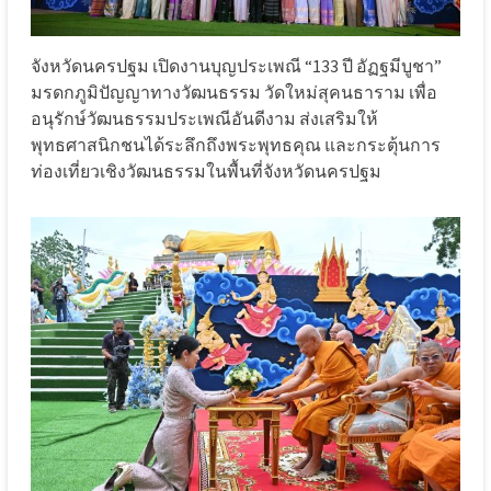
จังหวัดนครปฐม เปิดงานบุญประเพณี “133 ปี อัฏฐมีบูชา”
มรดกภูมิปัญญาทางวัฒนธรรม วัดใหม่สุคนธาราม เพื่อ
อนุรักษ์วัฒนธรรมประเพณีอันดีงาม ส่งเสริมให้
พุทธศาสนิกชนได้ระลึกถึงพระพุทธคุณ และกระตุ้นการ
ท่องเที่ยวเชิงวัฒนธรรมในพื้นที่จังหวัดนครปฐม