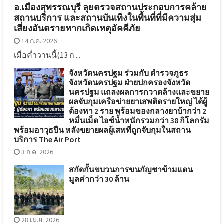
อ.เมืองสุพรรณบุรี ลุยตรวจสถานประกอบการคล้าย
สถานบริการ และสถานบันเทิงในพื้นที่ที่มีความสุ่ม
เสี่ยงอันตรายหากเกิดเหตุอัคคีภัย
14 ก.ค. 2026
เมื่อค่ำวานนี้(13 ก....
จังหวัดนครปฐม ร่วมกับ ตำรวจภูธร
จังหวัดนครปฐม ฝ่ายปกครองจังหวัด
นครปฐม แถลงผลการกวาดล้างและขยาย
ผลจับกุมเครือข่ายยาเสพติดรายใหญ่ ได้ผู้
ต้องหา 2 ราย พร้อมของกลางยาบ้ากว่า 2
หมื่นเม็ด ไอซ์น้ำหนักรวมกว่า 38 กิโลกรัม
พร้อมอาวุธปืน หลังขยายผลผู้เสพที่ถูกจับกุมในสถาน
บริการ The Air Port
3 ก.ค. 2026
สกัดกั้นขบวนการขนกัญชาข้ามแดน
มูลค่ากว่า 30 ล้าน
28 เม.ย. 2026