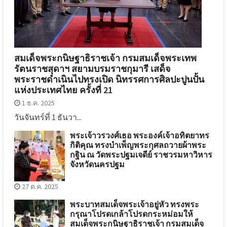
สมเด็จพระกนิษฐาธิราชเจ้า กรมสมเด็จพระเทพ
รัตนราชสุดาฯ สยามบรมราชกุมารี เสด็จ
พระราชดำเนินไปทรงเปิด นิทรรศการศิลปะปูนปั้น
แห่งประเทศไทย ครั้งที่ 21
1 ธ.ค. 2025
วันจันทร์ที่ 1 ธันวา...
พระเจ้าวรวงศ์เธอ พระองค์เจ้าอทิตยาทร
กิติคุณ ทรงบำเพ็ญพระกุศลถวายผ้าพระ
กฐิน ณ วัดพระปฐมเจดีย์ ราชวรมหาวิหาร
จังหวัดนครปฐม
27 ต.ค. 2025
พระบาทสมเด็จพระเจ้าอยู่หัว ทรงพระ
กรุณาโปรดเกล้าโปรดกระหม่อมให้
สมเด็จพระกนิษฐาธิราชเจ้า กรมสมเด็จ