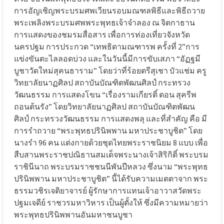
การอัญเชิญพระบรมศพเวียนรอบมณฑลพิธีและพิธีถวาย
พระเพลิงพระบรมศพพระพุทธเจ้าจำลอง ณ จิตกาธาน
การแสดงของชมรมสื่อสาร เพื่อการท่องเที่ยวจังหวัด
นครปฐม การประกวด “เทพธิดามณฑารพ ครั้งที่ 2”การ
แข่งขันตะไลลอดบ่วง และในวันนี้มีการขับเสภา “อัฏฐมี
บูชาวัดใหม่สุคนธาราม” โดยว่าที่ร้อยตรีสุเชา บัวแช่ม ครู
วิทยาลัยนาฏศิลป สถาบันบัณฑิตพัฒนศิลป์ กระทรวง
วัฒนธรรม การแสดงโขน “เรื่องรามเกียรติ์ ตอน สุครีพ
ถอนต้นรัง” โดยวิทยาลัยนาฏศิลป สถาบันบัณฑิตพัฒน
ศิลป์ กระทรวงวัฒนธรรม การแสดงพลุ และที่สำคัญ คือ มี
การรำถวาย “พระพุทธปรินิพพาน มหาประชาบูชิต” โดย
นางรำ 96 คน แต่งกายด้วยชุดไทยพระราชนิยม 8 แบบ เพื่อ
สืบสานพระราชปณิธานสมเด็จพระนางเจ้าสิริกิติ์ พระบรม
ราชินีนาถ พระบรมราชชนนีพันปีหลวง ซึ่งนาม “พระพุทธ
ปรินิพพาน มหาประชาบูชิต” นี้ได้รับความเมตตาจาก พระ
ธรรมวชิรเจติยาจารย์ ผู้รักษาการแทนเจ้าอาวาสวัดพระ
ปฐมเจดีย์ ราชวรมหาวิหาร เป็นผู้ตั้งให้ ซึ่งมีความหมายว่า
พระพุทธปรินิพพานอันมหาชนบูชา