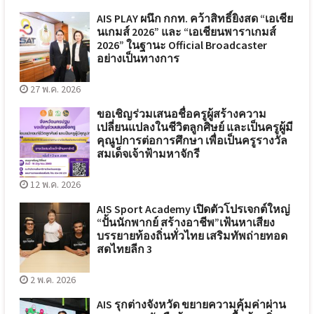
AIS PLAY ผนึก กกท. คว้าสิทธิ์ยิงสด “เอเชีย
นเกมส์ 2026” และ “เอเชียนพาราเกมส์
2026” ในฐานะ Official Broadcaster
อย่างเป็นทางการ
27 พ.ค. 2026
ขอเชิญร่วมเสนอชื่อครูผู้สร้างความ
เปลี่ยนแปลงในชีวิตลูกศิษย์ และเป็นครูผู้มี
คุณูปการต่อการศึกษา เพื่อเป็นครูรางวัล
สมเด็จเจ้าฟ้ามหาจักรี
12 พ.ค. 2026
AIS Sport Academy เปิดตัวโปรเจกต์ใหญ่
“ปั้นนักพากย์ สร้างอาชีพ”เฟ้นหาเสียง
บรรยายท้องถิ่นทั่วไทย เสริมทัพถ่ายทอด
สดไทยลีก 3
2 พ.ค. 2026
AIS รุกต่างจังหวัด ขยายความคุ้มค่าผ่าน