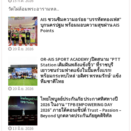
15 ก.ค. 2026
วัดไผ่ล้อมพระอารามหล...
AIS ชวนชิมความอร่อย “บรรทัดทองเฟส”
บุกนครปฐม พร้อมมอบความสุขผ่าน AIS
Points
20 มิ.ย. 2026
OR-AIS SPORT ACADEMY เปิดสนาม “PTT
Station เติมฝันพลังแข้งจิ๋ว” ที่ราชบุรี
เยาวชนร่วมฟาดแข้งในปั๊มครั้งแรก!
พร้อมกระทบไหล่ ‘อดิศร พรหมรักษ์’ แข้ง
ทีมชาติไทย
20 มิ.ย. 2026
ไทยไพบูลย์ประกันภัย ประกาศทิศทางปี
2026 ในงาน “TPB EMPOWERING DAY
2026” ภายใต้คอนเซ็ปต์ Trust – Passion –
Beyond บุกตลาดประกันภัยยุคดิจิทัล
13 มิ.ย. 2026