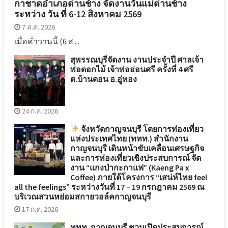
กาชาดอำเภอด่านช้าง จัดงานวันแม่ด่านช้าง
ระหว่าง วัน ที่ 6-12 สิงหาคม 2569
7 ส.ค. 2026
เมื่อค่ำวานนี้ (6 ส....
สุพรรณบุรีจัดงาน งานประจำปี ศาลเจ้า
พ่อดอกไม้ เจ้าพ่ออ่อนศรี ครั้งที่ 4 ศรี
ต.บ้านดอน อ.อู่ทอง
24 ก.ค. 2026
จังหวัดกาญจนบุรี โดยการท่องเที่ยว
แห่งประเทศไทย (ททท.) สำนักงาน
กาญจนบุรี เดินหน้าขับเคลื่อนเศรษฐกิจ
และการท่องเที่ยวเชิงประสบการณ์ จัด
งาน “แกงป่ากะกาแฟ” (Kaeng Pa x
Coffee) ภายใต้โครงการ “เสน่ห์ไทย feel
all the feelings” ระหว่างวันที่ 17 – 19 กรกฎาคม 2569 ณ
บริเวณสวนหย่อมสกายวอล์คกาญจนบุรี
17 ก.ค. 2026
ททท. กาญจนบุรี ชวนเปิดประสบการณ์