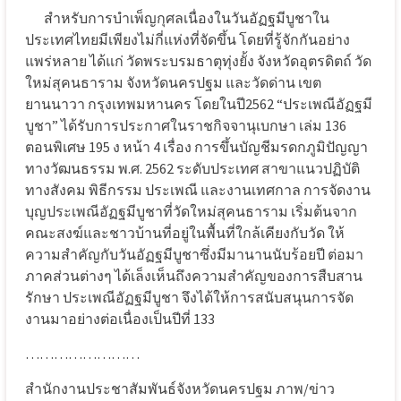
สำหรับการบำเพ็ญกุศลเนื่องในวันอัฏฐมีบูชาใน
ประเทศไทยมีเพียงไม่กี่แห่งที่จัดขึ้น โดยที่รู้จักกันอย่าง
แพร่หลาย ได้แก่ วัดพระบรมธาตุทุ่งยั้ง จังหวัดอุตรดิตถ์ วัด
ใหม่สุคนธาราม จังหวัดนครปฐม และวัดด่าน เขต
ยานนาวา กรุงเทพมหานคร โดยในปี2562 “ประเพณีอัฏฐมี
บูชา” ได้รับการประกาศในราชกิจจานุเบกษา เล่ม 136
ตอนพิเศษ 195 ง หน้า 4 เรื่อง การขึ้นบัญชีมรดกภูมิปัญญา
ทางวัฒนธรรม พ.ศ. 2562 ระดับประเทศ สาขาแนวปฏิบัติ
ทางสังคม พิธีกรรม ประเพณี และงานเทศกาล การจัดงาน
บุญประเพณีอัฏฐมีบูชาที่วัดใหม่สุคนธาราม เริ่มต้นจาก
คณะสงฆ์และชาวบ้านที่อยู่ในพื้นที่ใกล้เคียงกับวัด ให้
ความสำคัญกับวันอัฏฐมีบูชาซึ่งมีมานานนับร้อยปี ต่อมา
ภาคส่วนต่างๆ ได้เล็งเห็นถึงความสำคัญของการสืบสาน
รักษา ประเพณีอัฏฐมีบูชา จึงได้ให้การสนับสนุนการจัด
งานมาอย่างต่อเนื่องเป็นปีที่ 133
……………………
สำนักงานประชาสัมพันธ์จังหวัดนครปฐม ภาพ/ข่าว