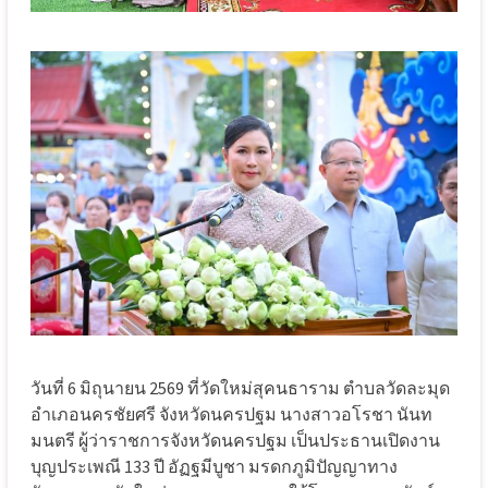
วันที่ 6 มิถุนายน 2569 ที่วัดใหม่สุคนธาราม ตำบลวัดละมุด
อำเภอนครชัยศรี จังหวัดนครปฐม นางสาวอโรชา นันท
มนตรี ผู้ว่าราชการจังหวัดนครปฐม เป็นประธานเปิดงาน
บุญประเพณี 133 ปี อัฏฐมีบูชา มรดกภูมิปัญญาทาง