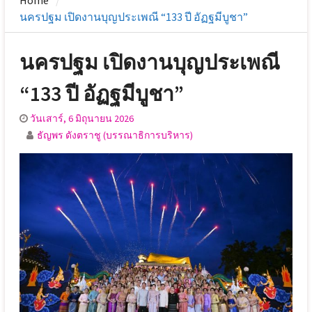
Home
นครปฐม เปิดงานบุญประเพณี “133 ปี อัฏฐมีบูชา”
นครปฐม เปิดงานบุญประเพณี
“133 ปี อัฏฐมีบูชา”
วันเสาร์, 6 มิถุนายน 2026
ธัญพร ดังตราชู (บรรณาธิการบริหาร)