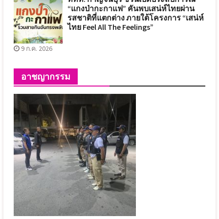
“แกงป่ากะกาแฟ” คันพบเสน่ห์ไทยผ่าน
รสชาติที่แตกต่าง ภายใต้โครงการ “เสน่ห์
ไทย Feel All The Feelings”
9 ก.ค. 2026
อาชญากรรม