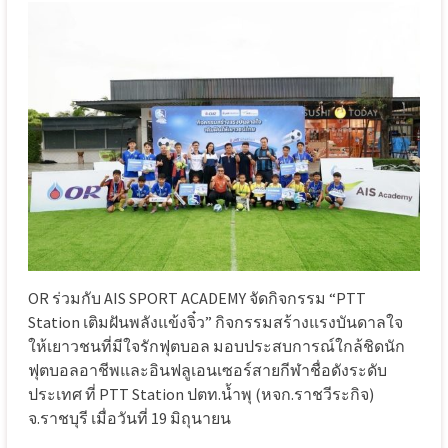
OR ร่วมกับ AIS SPORT ACADEMY จัดกิจกรรม “PTT
Station เติมฝันพลังแข้งจิ๋ว” กิจกรรมสร้างแรงบันดาลใจ
ให้เยาวชนที่มีใจรักฟุตบอล มอบประสบการณ์ใกล้ชิดนัก
ฟุตบอลอาชีพและอินฟลูเอนเซอร์สายกีฬาชื่อดังระดับ
ประเทศ ที่ PTT Station ปตท.น้ำพุ (หจก.ราชวีระกิจ)
จ.ราชบุรี เมื่อวันที่ 19 มิถุนายน