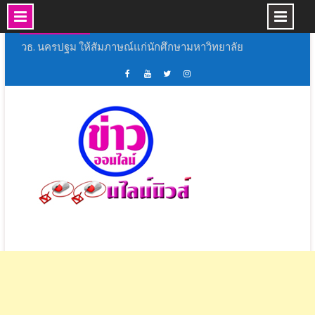
Skip
11 ส.ค., 2026
to
วธ. นครปฐม ให้สัมภาษณ์แก่นักศึกษามหาวิทยาลัย
content
ธรรมศาสตร์ เรื่องวิถีชีวิต ความเชื่อ และอัตลักษณ์
ทางวัฒนธรรมของกลุ่มชาติพันธุ์ลาวครั่งฯ
ยิ่งใหญ่อลังการมหกรรมดนตรีเด็กประถมศึกษา
เฟส
ช่อง
ทวิ
อิน
งานมหกรรมดนตรีสร้างสรรค์ ลูกสุพรรณบุรี เขต 1
บุ้ค
ยู
ส
ส
อยากจะย้ำชัดๆ ครั้งสุดท้าย ! AIS เปิด “โซนหน้าจอ”
ศูนย์
ทู้
เตอร์
ตา
ชวนดูสดคอนเสิร์ตอำลา “อัสนี-วสันต์” บน AIS PLAY
ข่าว
ปอ
ออนไลน์
แกรม
8 ก.ย. นี้
ออนไลน์
อน
นิ
มทร.รัตนโกสินทร์ จัดกิจกรรม Freshy Night
นิ
ไลน์
วส์
RMUTR 2026 ภายใต้โครงการเปิดโลกกิจกรรม
วส์
นิ
ชมรมนักศึกษา
วส์
สุพรรณบุรี จัดพิธีเเสดงมุทิตาจิต หลวงพ่อมหามนพ
วัดพังม่วง