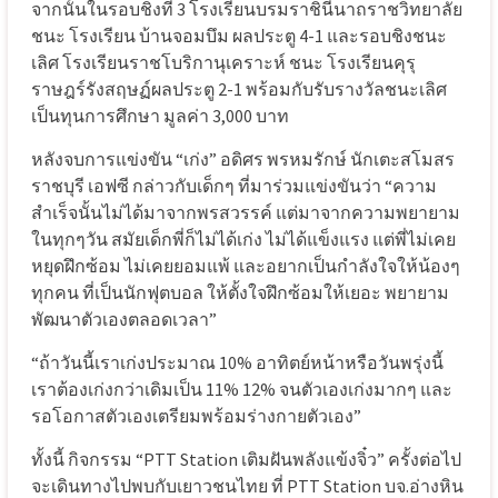
จากนั้นในรอบชิงที่ 3 โรงเรียนบรมราชินีนาถราชวิทยาลัย
ชนะ โรงเรียน บ้านจอมบึม ผลประตู 4-1 และรอบชิงชนะ
เลิศ โรงเรียนราชโบริกานุเคราะห์ ชนะ โรงเรียนคุรุ
ราษฎร์รังสฤษฏ์ผลประตู 2-1 พร้อมกับรับรางวัลชนะเลิศ
เป็นทุนการศึกษา มูลค่า 3,000 บาท
หลังจบการแข่งขัน “เก่ง” อดิศร พรหมรักษ์ นักเตะสโมสร
ราชบุรี เอฟซี กล่าวกับเด็กๆ ที่มาร่วมแข่งขันว่า “ความ
สำเร็จนั้นไม่ได้มาจากพรสวรรค์ แต่มาจากความพยายาม
ในทุกๆวัน สมัยเด็กพี่ก็ไม่ได้เก่ง ไม่ได้แข็งแรง แต่พี่ไม่เคย
หยุดฝึกซ้อม ไม่เคยยอมแพ้ และอยากเป็นกำลังใจให้น้องๆ
ทุกคน ที่เป็นนักฟุตบอล ให้ตั้งใจฝึกซ้อมให้เยอะ พยายาม
พัฒนาตัวเองตลอดเวลา”
“ถ้าวันนี้เราเก่งประมาณ 10% อาทิตย์หน้าหรือวันพรุ่งนี้
เราต้องเก่งกว่าเดิมเป็น 11% 12% จนตัวเองเก่งมากๆ และ
รอโอกาสตัวเองเตรียมพร้อมร่างกายตัวเอง”
ทั้งนี้ กิจกรรม “PTT Station เติมฝันพลังแข้งจิ๋ว” ครั้งต่อไป
จะเดินทางไปพบกับเยาวชนไทย ที่ PTT Station บจ.อ่างหิน