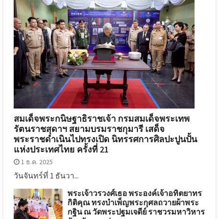
สมเด็จพระกนิษฐาธิราชเจ้า กรมสมเด็จพระเทพ
รัตนราชสุดาฯ สยามบรมราชกุมารี เสด็จ
พระราชดำเนินไปทรงเปิด นิทรรศการศิลปะปูนปั้น
แห่งประเทศไทย ครั้งที่ 21
1 ธ.ค. 2025
วันจันทร์ที่ 1 ธันวา...
พระเจ้าวรวงศ์เธอ พระองค์เจ้าอทิตยาทร
กิติคุณ ทรงบำเพ็ญพระกุศลถวายผ้าพระ
กฐิน ณ วัดพระปฐมเจดีย์ ราชวรมหาวิหาร