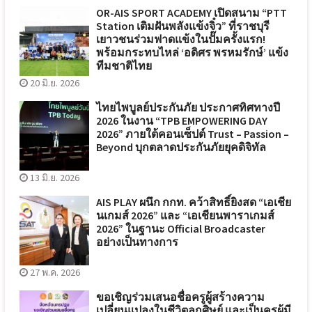
OR-AIS SPORT ACADEMY เปิดสนาม “PTT
Station เติมฝันพลังแข้งจิ๋ว” ที่ราชบุรี
เยาวชนร่วมฟาดแข้งในปั๊มครั้งแรก!
พร้อมกระทบไหล่ ‘อดิศร พรหมรักษ์’ แข้ง
ทีมชาติไทย
20 มิ.ย. 2026
ไทยไพบูลย์ประกันภัย ประกาศทิศทางปี
2026 ในงาน “TPB EMPOWERING DAY
2026” ภายใต้คอนเซ็ปต์ Trust – Passion –
Beyond บุกตลาดประกันภัยยุคดิจิทัล
13 มิ.ย. 2026
AIS PLAY ผนึก กกท. คว้าสิทธิ์ยิงสด “เอเชีย
นเกมส์ 2026” และ “เอเชียนพาราเกมส์
2026” ในฐานะ Official Broadcaster
อย่างเป็นทางการ
27 พ.ค. 2026
ขอเชิญร่วมเสนอชื่อครูผู้สร้างความ
เปลี่ยนแปลงในชีวิตลูกศิษย์ และเป็นครูผู้มี