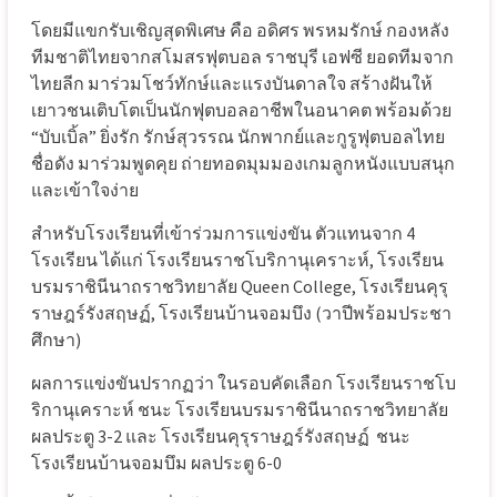
โดยมีแขกรับเชิญสุดพิเศษ คือ อดิศร พรหมรักษ์ กองหลัง
ทีมชาติไทยจากสโมสรฟุตบอล ราชบุรี เอฟซี ยอดทีมจาก
ไทยลีก มาร่วมโชว์ทักษ์และแรงบันดาลใจ สร้างฝันให้
เยาวชนเติบโตเป็นนักฟุตบอลอาชีพในอนาคต พร้อมด้วย
“บับเบิ้ล” ยิ่งรัก รักษ์สุวรรณ นักพากย์และกูรูฟุตบอลไทย
ชื่อดัง มาร่วมพูดคุย ถ่ายทอดมุมมองเกมลูกหนังแบบสนุก
และเข้าใจง่าย
สำหรับโรงเรียนที่เข้าร่วมการแข่งขัน ตัวแทนจาก 4
โรงเรียน ได้แก่ โรงเรียนราชโบริกานุเคราะห์, โรงเรียน
บรมราชินีนาถราชวิทยาลัย Queen College, โรงเรียนคุรุ
ราษฎร์รังสฤษฏ์, โรงเรียนบ้านจอมบึง (วาปีพร้อมประชา
ศึกษา)
ผลการแข่งขันปรากฏว่า ในรอบคัดเลือก โรงเรียนราชโบ
ริกานุเคราะห์ ชนะ โรงเรียนบรมราชินีนาถราชวิทยาลัย
ผลประตู 3-2 และ โรงเรียนคุรุราษฎร์รังสฤษฏ์
ชนะ
โรงเรียนบ้านจอมบึม ผลประตู 6-0