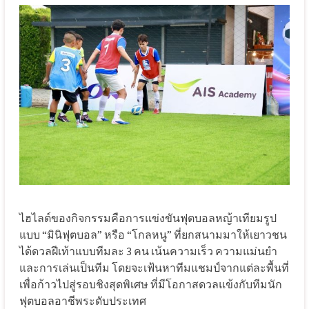
ไฮไลต์ของกิจกรรมคือการแข่งขันฟุตบอลหญ้าเทียมรูป
แบบ “มินิฟุตบอล” หรือ “โกลหนู” ที่ยกสนามมาให้เยาวชน
ได้ดวลฝีเท้าแบบทีมละ 3 คน เน้นความเร็ว ความแม่นยำ
และการเล่นเป็นทีม โดยจะเฟ้นหาทีมแชมป์จากแต่ละพื้นที่
เพื่อก้าวไปสู่รอบชิงสุดพิเศษ ที่มีโอกาสดวลแข้งกับทีมนัก
ฟุตบอลอาชีพระดับประเทศ