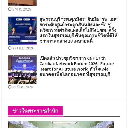
5 พ.ค. 2026
สุพรรณบุรี “รพ.ศุภมิตร” จับมือ “รพ. เอส”
ยกระดับศูนย์กระดูกสันหลังและข้อ ชู
นวัตกรรมผ่าตัดแผลเล็กไม่ถึง 1 ซม. ครั้ง
แรกในสุพรรณบุรี คืนคุณภาพชีวิตที่ดีให้
ชาวภาคกลาง 28 เมษายนนี้
27 เม.ย. 2026
เปิดแล้ว ประชุมวิชาการ CNF 17 th
Cardiac Network Forum 2026 : Future
Heart for A Future World หัวใจแห่ง
อนาคต เพื่อโลกอนาคต ที่สุพรรณบุรี
25 มี.ค. 2026
ข่าวในพระราชสำนัก