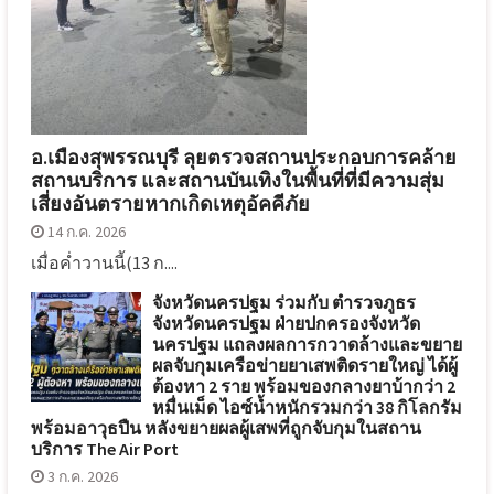
อ.เมืองสุพรรณบุรี ลุยตรวจสถานประกอบการคล้าย
สถานบริการ และสถานบันเทิงในพื้นที่ที่มีความสุ่ม
เสี่ยงอันตรายหากเกิดเหตุอัคคีภัย
14 ก.ค. 2026
เมื่อค่ำวานนี้(13 ก....
จังหวัดนครปฐม ร่วมกับ ตำรวจภูธร
จังหวัดนครปฐม ฝ่ายปกครองจังหวัด
นครปฐม แถลงผลการกวาดล้างและขยาย
ผลจับกุมเครือข่ายยาเสพติดรายใหญ่ ได้ผู้
ต้องหา 2 ราย พร้อมของกลางยาบ้ากว่า 2
หมื่นเม็ด ไอซ์น้ำหนักรวมกว่า 38 กิโลกรัม
พร้อมอาวุธปืน หลังขยายผลผู้เสพที่ถูกจับกุมในสถาน
บริการ The Air Port
3 ก.ค. 2026