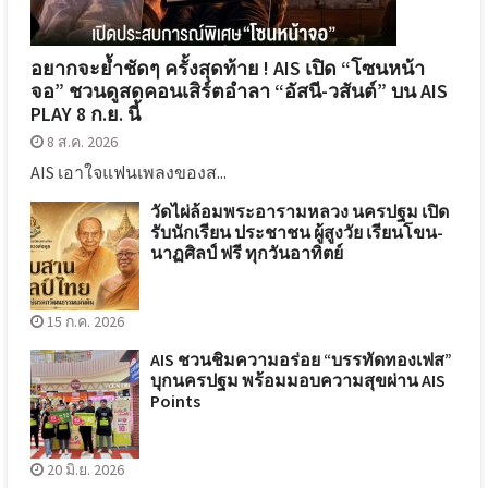
อยากจะย้ำชัดๆ ครั้งสุดท้าย ! AIS เปิด “โซนหน้า
จอ” ชวนดูสดคอนเสิร์ตอำลา “อัสนี-วสันต์” บน AIS
PLAY 8 ก.ย. นี้
8 ส.ค. 2026
AIS เอาใจแฟนเพลงของส...
วัดไผ่ล้อมพระอารามหลวง นครปฐม เปิด
รับนักเรียน ประชาชน ผู้สูงวัย เรียนโขน-
นาฏศิลป์ ฟรี ทุกวันอาทิตย์
15 ก.ค. 2026
AIS ชวนชิมความอร่อย “บรรทัดทองเฟส”
บุกนครปฐม พร้อมมอบความสุขผ่าน AIS
Points
20 มิ.ย. 2026