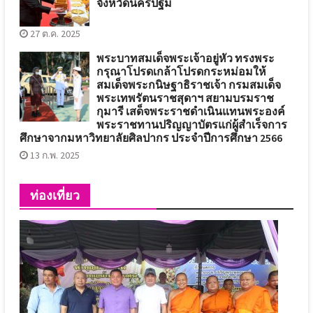
จังหวัดนครปฐม
27 ต.ค. 2025
พระบาทสมเด็จพระเจ้าอยู่หัว ทรงพระ
กรุณาโปรดเกล้าโปรดกระหม่อมให้
สมเด็จพระกนิษฐาธิราชเจ้า กรมสมเด็จ
พระเทพรัตนราชสุดาฯ สยามบรมราช
กุมารี เสด็จพระราชดำเนินแทนพระองค์
พระราชทานปริญญาบัตรแก่ผู้สำเร็จการ
ศึกษาจากมหาวิทยาลัยศิลปากร ประจำปีการศึกษา 2566
13 ก.พ. 2025
ท่องเที่ยว