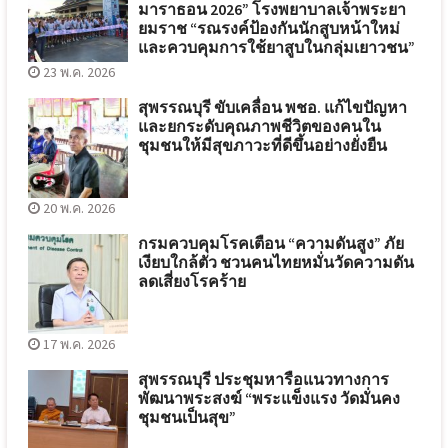
มาราธอน 2026” โรงพยาบาลเจ้าพระยา
ยมราช “รณรงค์ป้องกันนักสูบหน้าใหม่
และควบคุมการใช้ยาสูบในกลุ่มเยาวชน”
23 พ.ค. 2026
สุพรรณบุรี ขับเคลื่อน พชอ. แก้ไขปัญหา
และยกระดับคุณภาพชีวิตของคนใน
ชุมชนให้มีสุขภาวะที่ดีขึ้นอย่างยั่งยืน
20 พ.ค. 2026
กรมควบคุมโรคเตือน “ความดันสูง” ภัย
เงียบใกล้ตัว ชวนคนไทยหมั่นวัดความดัน
ลดเสี่ยงโรคร้าย
17 พ.ค. 2026
สุพรรณบุรี ประชุมหารือแนวทางการ
พัฒนาพระสงฆ์ “พระแข็งแรง วัดมั่นคง
ชุมชนเป็นสุข”