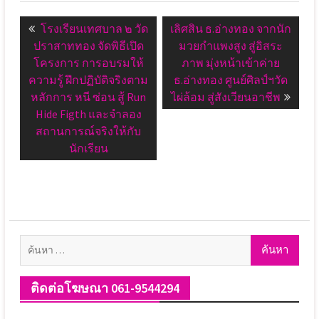
แนะแนว
Previous
Next
โรงเรียนเทศบาล ๒ วัด
เลิศสิน ธ.อ่างทอง จากนัก
เรื่อง
post:
post:
ปราสาททอง จัดพิธีเปิด
มวยกำแพงสูง สู่อิสระ
โครงการ การอบรมให้
ภาพ มุ่งหน้าเข้าค่าย
ความรู้ ฝึกปฏิบัติจริงตาม
ธ.อ่างทอง ศูนย์ศิลป์ฯวัด
หลักการ หนี ซ่อน สู้ Run
ไผ่ล้อม สู่สังเวียนอาชีพ
Hide Figth และจำลอง
สถานการณ์จริงให้กับ
นักเรียน
ค้นหา
สำหรับ:
ติดต่อโฆษณา 061-9544294