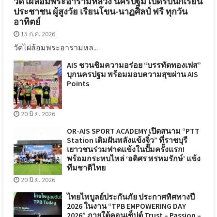
วัดไผ่ล้อมพระอารามหลวง นครปฐม เปิดรับนักเรียน
ประชาชน ผู้สูงวัย เรียนโขน-นาฏศิลป์ ฟรี ทุกวัน
อาทิตย์
15 ก.ค. 2026
วัดไผ่ล้อมพระอารามหล...
AIS ชวนชิมความอร่อย “บรรทัดทองเฟส”
บุกนครปฐม พร้อมมอบความสุขผ่าน AIS
Points
20 มิ.ย. 2026
OR-AIS SPORT ACADEMY เปิดสนาม “PTT
Station เติมฝันพลังแข้งจิ๋ว” ที่ราชบุรี
เยาวชนร่วมฟาดแข้งในปั๊มครั้งแรก!
พร้อมกระทบไหล่ ‘อดิศร พรหมรักษ์’ แข้ง
ทีมชาติไทย
20 มิ.ย. 2026
ไทยไพบูลย์ประกันภัย ประกาศทิศทางปี
2026 ในงาน “TPB EMPOWERING DAY
2026” ภายใต้คอนเซ็ปต์ Trust – Passion –