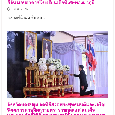
อีจัน มอบอาคารโรงเรียนเด็กพิเศษทองผาภูมิ
1 ส.ค. 2026
หลวงพี่น้ำฝน ชื่นชม ...
จังหวัดนครปฐม จัดพิธีสวดพระพุทธมนต์และเจริญ
จิตตภาวนาอุทิศถวายพระราชกุศลแด่ สมเด็จ