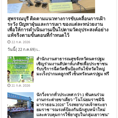
สุพรรณบุรี ติดตามแนวทางการขับเคลื่อนการเฝ้า
ระวัง ปัญหาฝุ่นและการเผา ของแต่ละหน่วยงาน
เพื่อให้การดำเนินงานเป็นไปตามวัตถุประสงค์อย่าง
แท้จริงตามขั้นตอนที่กำหนดไว้
22 ก.ค. 2026
วันนี้( 22 ก.ค.69) เ...
สำนักงานสาธารณสุขจังหวัดนครปฐม
เชิญร่วมงานสัปดาห์เภสัชเพื่อประชาชน
รับบริการฉีดวัคซีนป้องกันไข้หวัดใหญ่
มะเร็งปากมดลูกฟรี เซ็นทรัลนครปฐม ฟรี
21 ก.ค. 2026
นักวิ่งจากทั่วประเทศ กว่า 1 พันคนร่วม
งานกระต่ายขาเดียว “โนโน่ยมราชมินิ
มาราธอน 2026” โรงพยาบาลเจ้าพระยา
ยมราช “รณรงค์ป้องกันนักสูบหน้าใหม่
และควบคุมการใช้ยาสูบในกลุ่มเยาวชน”