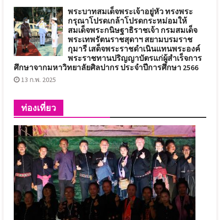
พระบาทสมเด็จพระเจ้าอยู่หัว ทรงพระ
กรุณาโปรดเกล้าโปรดกระหม่อมให้
สมเด็จพระกนิษฐาธิราชเจ้า กรมสมเด็จ
พระเทพรัตนราชสุดาฯ สยามบรมราช
กุมารี เสด็จพระราชดำเนินแทนพระองค์
พระราชทานปริญญาบัตรแก่ผู้สำเร็จการ
ศึกษาจากมหาวิทยาลัยศิลปากร ประจำปีการศึกษา 2566
13 ก.พ. 2025
ท่องเที่ยว