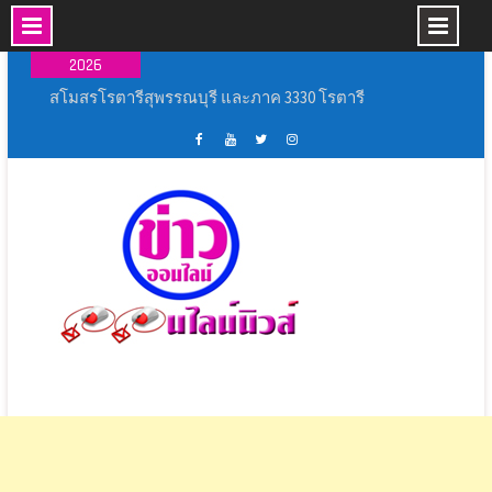
Skip
07 ส.ค.,
to
2026
content
พิธีเปิดการแข่งขันกีฬากลุ่มโรงเรียนหัวโพธิ์ศรี
สำราญ ประจำปีการศึกษา ๒๕๖๙
เหล่ากาชาดจังหวัดนครปฐม มอบบ้านกาชาด
รวมใจ ช่วยเหลือผู้ประสบวาตภัย ในพื้นที่อำเภอ
เฟส
ช่อง
ทวิ
อิน
กำแพงแสน
บุ้ค
ยู
ส
ส
พิธีเปิดงาน ” ร้อยรัก รวมใจ สตรีไทยบางปลาม้า ”
ศูนย์
ทู้
เตอร์
ตา
ประจำ ปี 2569
ข่าว
ปอ
ออนไลน์
แกรม
สุพรรณบุรี ผนึกกำลังทุกภาคส่วนฝึกทักษะและเพิ่ม
ออนไลน์
อน
นิ
ศักยภาพ ชุด ชรบ.ในการดูแลประชาชน
นิ
ไลน์
วส์
สโมสรโรตารีสุพรรณบุรี และภาค 3330 โรตารี
วส์
นิ
สากล เปิดโครงการ “ถนนปลอดเหตุชีวิตปลอดภัย”
วส์
(Save Road Save Live : SRSL)