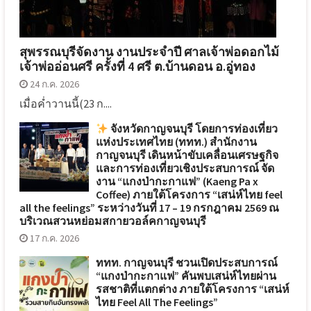
สุพรรณบุรีจัดงาน งานประจำปี ศาลเจ้าพ่อดอกไม้
เจ้าพ่ออ่อนศรี ครั้งที่ 4 ศรี ต.บ้านดอน อ.อู่ทอง
24 ก.ค. 2026
เมื่อค่ำวานนี้(23 ก....
จังหวัดกาญจนบุรี โดยการท่องเที่ยว
แห่งประเทศไทย (ททท.) สำนักงาน
กาญจนบุรี เดินหน้าขับเคลื่อนเศรษฐกิจ
และการท่องเที่ยวเชิงประสบการณ์ จัด
งาน “แกงป่ากะกาแฟ” (Kaeng Pa x
Coffee) ภายใต้โครงการ “เสน่ห์ไทย feel
all the feelings” ระหว่างวันที่ 17 – 19 กรกฎาคม 2569 ณ
บริเวณสวนหย่อมสกายวอล์คกาญจนบุรี
17 ก.ค. 2026
ททท. กาญจนบุรี ชวนเปิดประสบการณ์
“แกงป่ากะกาแฟ” คันพบเสน่ห์ไทยผ่าน
รสชาติที่แตกต่าง ภายใต้โครงการ “เสน่ห์
ไทย Feel All The Feelings”