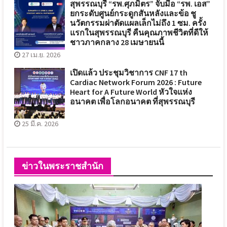
สุพรรณบุรี “รพ.ศุภมิตร” จับมือ “รพ. เอส”
ยกระดับศูนย์กระดูกสันหลังและข้อ ชู
นวัตกรรมผ่าตัดแผลเล็กไม่ถึง 1 ซม. ครั้ง
แรกในสุพรรณบุรี คืนคุณภาพชีวิตที่ดีให้
ชาวภาคกลาง 28 เมษายนนี้
27 เม.ย. 2026
เปิดแล้ว ประชุมวิชาการ CNF 17 th
Cardiac Network Forum 2026 : Future
Heart for A Future World หัวใจแห่ง
อนาคต เพื่อโลกอนาคต ที่สุพรรณบุรี
25 มี.ค. 2026
ข่าวในพระราชสำนัก