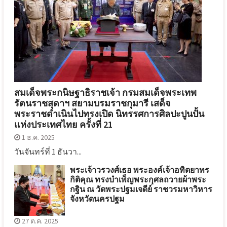
สมเด็จพระกนิษฐาธิราชเจ้า กรมสมเด็จพระเทพ
รัตนราชสุดาฯ สยามบรมราชกุมารี เสด็จ
พระราชดำเนินไปทรงเปิด นิทรรศการศิลปะปูนปั้น
แห่งประเทศไทย ครั้งที่ 21
1 ธ.ค. 2025
วันจันทร์ที่ 1 ธันวา...
พระเจ้าวรวงศ์เธอ พระองค์เจ้าอทิตยาทร
กิติคุณ ทรงบำเพ็ญพระกุศลถวายผ้าพระ
กฐิน ณ วัดพระปฐมเจดีย์ ราชวรมหาวิหาร
จังหวัดนครปฐม
27 ต.ค. 2025