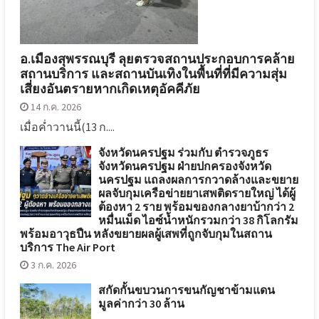
อ.เมืองสุพรรณบุรี ลุยตรวจสถานประกอบการคล้าย
สถานบริการ และสถานบันเทิงในพื้นที่ที่มีความสุ่ม
เสี่ยงอันตรายหากเกิดเหตุอัคคีภัย
14 ก.ค. 2026
เมื่อค่ำวานนี้(13 ก....
จังหวัดนครปฐม ร่วมกับ ตำรวจภูธร
จังหวัดนครปฐม ฝ่ายปกครองจังหวัด
นครปฐม แถลงผลการกวาดล้างและขยาย
ผลจับกุมเครือข่ายยาเสพติดรายใหญ่ ได้ผู้
ต้องหา 2 ราย พร้อมของกลางยาบ้ากว่า 2
หมื่นเม็ด ไอซ์น้ำหนักรวมกว่า 38 กิโลกรัม
พร้อมอาวุธปืน หลังขยายผลผู้เสพที่ถูกจับกุมในสถาน
บริการ The Air Port
3 ก.ค. 2026
สกัดกั้นขบวนการขนกัญชาข้ามแดน
มูลค่ากว่า 30 ล้าน