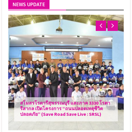
NEWS UPDATE
สโมสรโรตารีสุพรรณบุรี และภาค 3330 โรตา
รีสากล เปิดโครงการ “ถนนปลอดเหตุชีวิต
ปลอดภัย” (Save Road Save Live : SRSL)