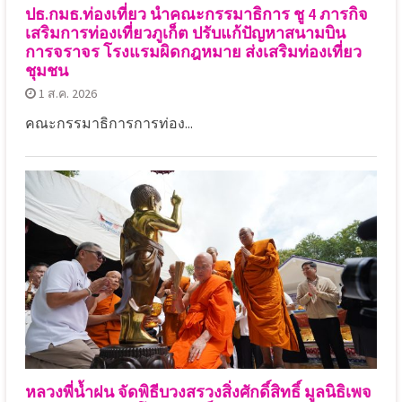
ปธ.กมธ.ท่องเที่ยว นำคณะกรรมาธิการ ชู 4 ภารกิจ
เสริมการท่องเที่ยวภูเก็ต ปรับแก้ปัญหาสนามบิน
การจราจร โรงแรมผิดกฎหมาย ส่งเสริมท่องเที่ยว
ชุมชน
1 ส.ค. 2026
คณะกรรมาธิการการท่อง...
หลวงพี่น้ำฝน จัดพิธีบวงสรวงสิ่งศักดิ์สิทธิ์ มูลนิธิเพจ