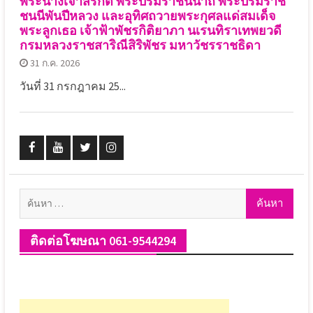
พระนางเจ้าสิริกิติ์ พระบรมราชินีนาถ พระบรมราช
ชนนีพันปีหลวง และอุทิศถวายพระกุศลแด่สมเด็จ
พระลูกเธอ เจ้าฟ้าพัชรกิติยาภา นเรนทิราเทพยวดี
กรมหลวงราชสาริณีสิริพัชร มหาวัชรราชธิดา
31 ก.ค. 2026
วันที่ 31 กรกฎาคม 25...
เฟส
ช่อง
ทวิ
อิน
บุ้ค
ยู
ส
ส
ค้นหา
ศูนย์
ทู้
เตอร์
ตา
สำหรับ:
ข่าว
ปอ
ออนไลน์
แกรม
ออนไลน์
อน
นิ
ติดต่อโฆษณา 061-9544294
นิ
ไลน์
วส์
วส์
นิ
วส์