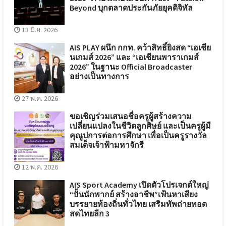
Beyond บุกตลาดประกันภัยยุคดิจิทัล
13 มิ.ย. 2026
AIS PLAY ผนึก กกท. คว้าสิทธิ์ยิงสด “เอเชีย
นเกมส์ 2026” และ “เอเชียนพาราเกมส์
2026” ในฐานะ Official Broadcaster
อย่างเป็นทางการ
27 พ.ค. 2026
ขอเชิญร่วมเสนอชื่อครูผู้สร้างความ
เปลี่ยนแปลงในชีวิตลูกศิษย์ และเป็นครูผู้มี
คุณูปการต่อการศึกษา เพื่อเป็นครูรางวัล
สมเด็จเจ้าฟ้ามหาจักรี
12 พ.ค. 2026
AIS Sport Academy เปิดตัวโปรเจกต์ใหญ่
“ปั้นนักพากย์ สร้างอาชีพ”เฟ้นหาเสียง
บรรยายท้องถิ่นทั่วไทย เสริมทัพถ่ายทอด
สดไทยลีก 3