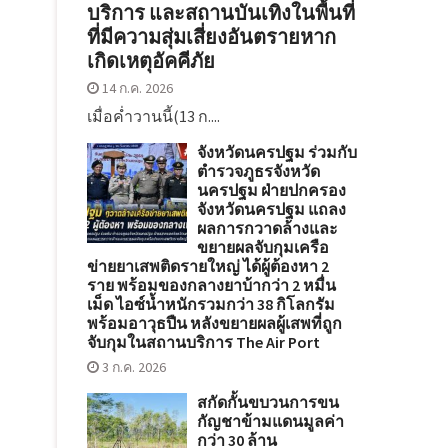
บริการ และสถานบันเทิงในพื้นที่
ที่มีความสุ่มเสี่ยงอันตรายหาก
เกิดเหตุอัคคีภัย
14 ก.ค. 2026
เมื่อค่ำวานนี้(13 ก....
จังหวัดนครปฐม ร่วมกับ
ตำรวจภูธรจังหวัด
นครปฐม ฝ่ายปกครอง
จังหวัดนครปฐม แถลง
ผลการกวาดล้างและ
ขยายผลจับกุมเครือ
ข่ายยาเสพติดรายใหญ่ ได้ผู้ต้องหา 2
ราย พร้อมของกลางยาบ้ากว่า 2 หมื่น
เม็ด ไอซ์น้ำหนักรวมกว่า 38 กิโลกรัม
พร้อมอาวุธปืน หลังขยายผลผู้เสพที่ถูก
จับกุมในสถานบริการ The Air Port
3 ก.ค. 2026
สกัดกั้นขบวนการขน
กัญชาข้ามแดนมูลค่า
กว่า 30 ล้าน