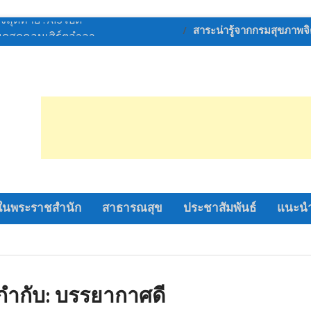
การท่องเที่ยว เปิด
สาระน่ารู้จากกรมสุขภาพจ
ยภาพอาสาสมัครท่อง
หล่งท่องเที่ยวเชิง
นครปฐมสู่การท่อง
ั่งยืน
หญ่ พิธีเปิดการ
“อู่ทอง เกมส์ 69”
ไลออนส์ด่านช้าง
อำเภอด่านช้าง จัด
ระหว่าง วัน ที่ 6-12
ในพระราชสำนัก
สาธารณสุข
ประชาสัมพันธ์
แนะนำ
หกรรมดนตรีเด็ก
มหกรรมดนตรี
รรณบุรี เขต 1
สุดท้าย ! AIS เปิด
ดูสดคอนเสิร์ตอำลา
กำกับ:
บรรยากาศดี
S PLAY 8 ก.ย. นี้