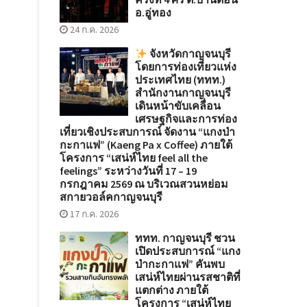
อ.อู่ทอง
24 ก.ค. 2026
จังหวัดกาญจนบุรี
โดยการท่องเที่ยวแห่ง
ประเทศไทย (ททท.)
สำนักงานกาญจนบุรี
เดินหน้าขับเคลื่อน
เศรษฐกิจและการท่อง
เที่ยวเชิงประสบการณ์ จัดงาน “แกงป่า
กะกาแฟ” (Kaeng Pa x Coffee) ภายใต้
โครงการ “เสน่ห์ไทย feel all the
feelings” ระหว่างวันที่ 17 – 19
กรกฎาคม 2569 ณ บริเวณสวนหย่อม
สกายวอล์คกาญจนบุรี
17 ก.ค. 2026
ททท. กาญจนบุรี ชวน
เปิดประสบการณ์ “แกง
ป่ากะกาแฟ” คันพบ
เสน่ห์ไทยผ่านรสชาติที่
แตกต่าง ภายใต้
โครงการ “เสน่ห์ไทย