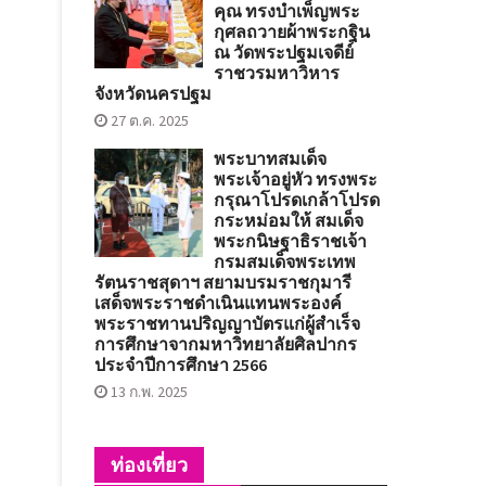
คุณ ทรงบำเพ็ญพระ
กุศลถวายผ้าพระกฐิน
ณ วัดพระปฐมเจดีย์
ราชวรมหาวิหาร
จังหวัดนครปฐม
27 ต.ค. 2025
พระบาทสมเด็จ
พระเจ้าอยู่หัว ทรงพระ
กรุณาโปรดเกล้าโปรด
กระหม่อมให้ สมเด็จ
พระกนิษฐาธิราชเจ้า
กรมสมเด็จพระเทพ
รัตนราชสุดาฯ สยามบรมราชกุมารี
เสด็จพระราชดำเนินแทนพระองค์
พระราชทานปริญญาบัตรแก่ผู้สำเร็จ
การศึกษาจากมหาวิทยาลัยศิลปากร
ประจำปีการศึกษา 2566
13 ก.พ. 2025
ท่องเที่ยว