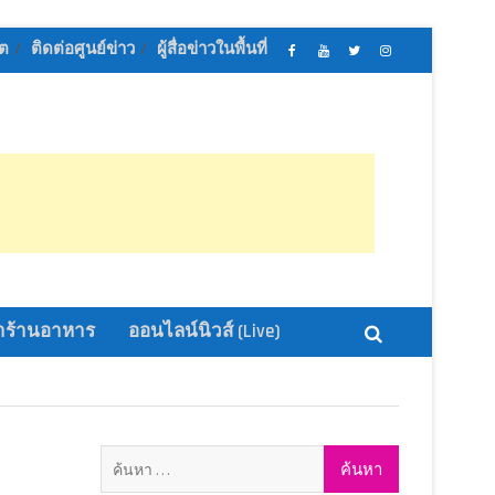
ิต
ติดต่อศูนย์ข่าว
ผู้สื่อข่าวในพื้นที่
เฟส
ช่อง
ทวิ
อิน
บุ้ค
ยู
ส
ส
ศูนย์
ทู้
เตอร์
ตา
ข่าว
ปอ
ออนไลน์
แกรม
ออนไลน์
อน
นิ
นิ
ไลน์
วส์
วส์
นิ
วส์
ร้านอาหาร
ออนไลน์นิวส์ (Live)
ค้นหา
สำหรับ: