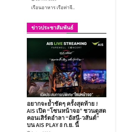
เรือนอาหาร เรือท่าจี...
ข่าวประชาสัมพันธ์
อยากจะย้ำชัดๆ ครั้งสุดท้าย !
AIS เปิด “โซนหน้าจอ” ชวนดูสด
คอนเสิร์ตอำลา “อัสนี-วสันต์”
บน AIS PLAY 8 ก.ย. นี้