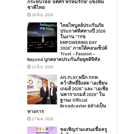
กระทบไหล่ ‘อดิศร พรหมรักษ์’ แข้งทีม
ชาติไทย
20 มิ.ย. 2026
ไทยไพบูลย์ประกันภัย
ประกาศทิศทางปี 2026
ในงาน “TPB
EMPOWERING DAY
2026” ภายใต้คอนเซ็ปต์
Trust – Passion –
Beyond บุกตลาดประกันภัยยุคดิจิทัล
13 มิ.ย. 2026
AIS PLAY ผนึก กกท.
คว้าสิทธิ์ยิงสด “เอเชียน
เกมส์ 2026” และ “เอเชีย
นพาราเกมส์ 2026” ใน
ฐานะ Official
Broadcaster อย่างเป็น
ทางการ
27 พ.ค. 2026
ขอเชิญร่วมเสนอชื่อครู