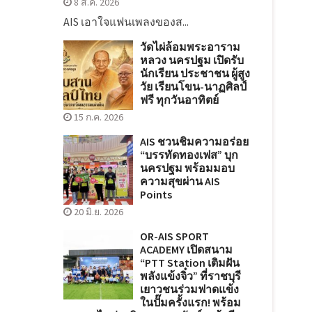
8 ส.ค. 2026
AIS เอาใจแฟนเพลงของส...
วัดไผ่ล้อมพระอาราม
หลวง นครปฐม เปิดรับ
นักเรียน ประชาชน ผู้สูง
วัย เรียนโขน-นาฏศิลป์
ฟรี ทุกวันอาทิตย์
15 ก.ค. 2026
AIS ชวนชิมความอร่อย
“บรรทัดทองเฟส” บุก
นครปฐม พร้อมมอบ
ความสุขผ่าน AIS
Points
20 มิ.ย. 2026
OR-AIS SPORT
ACADEMY เปิดสนาม
“PTT Station เติมฝัน
พลังแข้งจิ๋ว” ที่ราชบุรี
เยาวชนร่วมฟาดแข้ง
ในปั๊มครั้งแรก! พร้อม