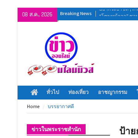
Skip
Breaking News
ประธานกรรมาธิการ
08 ส.ค., 2026
to
สัมมนาพัฒนาศัก
content
เที่ยว มุ่งยกระดับแ
วัฒนธรรมจังหวัด
เที่ยวคุณภาพอย่างย
สุพรรณบุรี จัดยิ่งใ
แข่งขันกีฬาภายใน 
สุพรรณบุรี สโมสร
ร่วมกับ กิ่งกาชาด
งานวันแม่ด่านช้าง 
สิงหาคม 2569
ทั่วไป
ท่องเที่ยว
อาชญากรรม
Home
ยิ่งใหญ่อลังการม
ประถมศึกษา งาน
Home
บรรยากาศดี
สร้างสรรค์ ลูกสุพ
อยากจะย้ำชัดๆ ครั้ง
“โซนหน้าจอ” ชวน
ป้าย
ข่าวในพระราชสำนัก
“อัสนี-วสันต์” บน AI